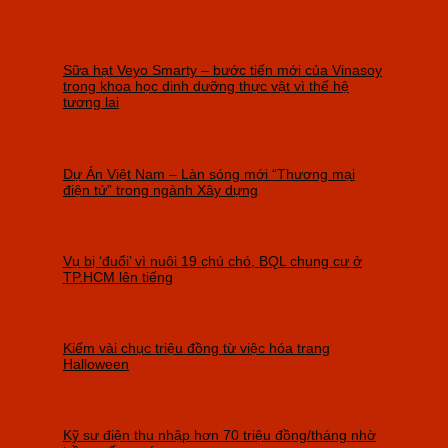
Sữa hạt Veyo Smarty – bước tiến mới của Vinasoy
trong khoa học dinh dưỡng thực vật vì thế hệ
tương lai
Dự Án Việt Nam – Làn sóng mới “Thương mại
điện tử” trong ngành Xây dựng
Vụ bị ‘đuổi’ vì nuôi 19 chú chó, BQL chung cư ở
TP.HCM lên tiếng
Kiếm vài chục triệu đồng từ việc hóa trang
Halloween
Kỹ sư điện thu nhập hơn 70 triệu đồng/tháng nhờ