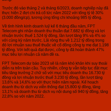
Trước đó vào tháng 2 và tháng 6/2023, doanh nghiệp này đã
thực hiện 2 đợt chi trả cổ tức năm 2022 với tổng tỷ lệ 30%
(3.000 đồng/cp), tương ứng tổng chi khoảng 985 tỷ đồng.
Về tình hình kinh doanh luỹ kế 6 tháng đầu năm
, FPT
Telecom ghi nhận doanh thu thuần đạt 7.682 tỷ đồng và lợi
nhuận trước thuế 1.524 tỷ đồng, lần lượt tăng 9% và 4% so
với cùng kỳ năm trước. Lãi ròng thu về 1.212 tỷ đồng trong
đó lợi nhuận sau thuế thuộc về cổ đông công ty mẹ đạt 1.198
tỷ đồng. Với kết quả đạt được, công ty đã hoàn thành 47%
mục tiêu lợi nhuận cả năm đề ra.
FPT Telecom dự báo 2023 sẽ là năm khó khăn khi suy thoái
diễn ra trên toàn cầu. Tuy nhiên, công ty vẫn tiếp tục đặt mục
tiêu tăng trưởng 2 chữ số với mục tiêu doanh thu 16.730 tỷ
đồng và lợi nhuận trước thuế 3.230 tỷ đồng, lần lượt tăng
13,6% và 14,6% so với thực hiện năm ngoái. Kế hoạch
doanh thu từ dịch vụ viễn thông đạt 15.800 tỷ đồng, tăng
13,1% và doanh thu từ dịch vụ nội dung số 940 tỷ đồng, tăng
22,8% so với năm 2022.