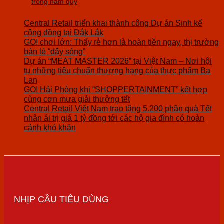
trồng nấm quý
Central Retail triển khai thành công Dự án Sinh kế
cộng đồng tại Đắk Lắk
GO! chơi lớn: Thấy rẻ hơn là hoàn tiền ngay, thị trường
bán lẻ “dậy sóng”
Dự án “MEAT MASTER 2026” tại Việt Nam – Nơi hội
tụ những tiêu chuẩn thượng hạng của thực phẩm Ba
Lan
GO! Hải Phòng khi “SHOPPERTAINMENT” kết hợp
cùng cơn mưa giải thưởng tết
Central Retail Việt Nam trao tặng 5.200 phần quà Tết
nhân ái trị giá 1 tỷ đồng tới các hộ gia đình có hoàn
cảnh khó khăn
NHỊP CẦU TIÊU DÙNG