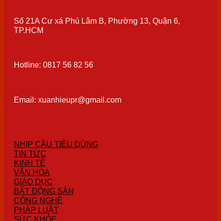
Số 21A Cư xá Phú Lâm B, Phường 13, Quận 6,
TP.HCM
Hotline: 0817 56 82 56
Email: xuanhieupr@gmail.com
NHỊP CẦU TIÊU DÙNG
TIN TỨC
KINH TẾ
VĂN HÓA
GIÁO DỤC
BẤT ĐỘNG SẢN
CÔNG NGHỆ
PHÁP LUẬT
SỨC KHỎE