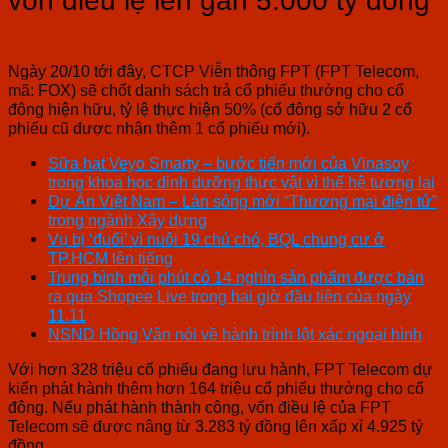
vốn điều lệ lên gần 5.000 tỷ đồng
Ngày 20/10 tới đây, CTCP Viễn thông FPT (FPT Telecom,
mã: FOX) sẽ chốt danh sách trả cổ phiếu thưởng cho cổ
đông hiện hữu, tỷ lệ thực hiện 50% (cổ đông sở hữu 2 cổ
phiếu cũ được nhận thêm 1 cổ phiếu mới).
Sữa hạt Veyo Smarty – bước tiến mới của Vinasoy
trong khoa học dinh dưỡng thực vật vì thế hệ tương lai
Dự Án Việt Nam – Làn sóng mới “Thương mại điện tử”
trong ngành Xây dựng
Vụ bị ‘đuổi’ vì nuôi 19 chú chó, BQL chung cư ở
TP.HCM lên tiếng
Trung bình mỗi phút có 14 nghìn sản phẩm được bán
ra qua Shopee Live trong hai giờ đầu tiên của ngày
11.11
NSND Hồng Vân nói về hành trình lột xác ngoại hình
Với hơn 328 triệu cổ phiếu đang lưu hành, FPT Telecom dự
kiến phát hành thêm hơn 164 triệu cổ phiếu thưởng cho cổ
đông. Nếu phát hành thành công, vốn điều lệ của FPT
Telecom sẽ được nâng từ 3.283 tỷ đồng lên xấp xỉ 4.925 tỷ
đồng.