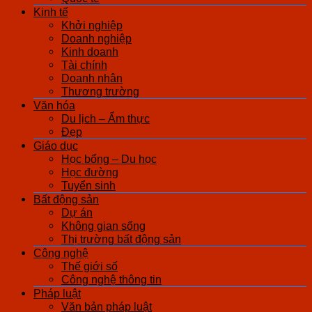
Kinh tế
Khởi nghiệp
Doanh nghiệp
Kinh doanh
Tài chính
Doanh nhân
Thương trường
Văn hóa
Du lịch – Ẩm thực
Đẹp
Giáo dục
Học bổng – Du học
Học đường
Tuyển sinh
Bất động sản
Dự án
Không gian sống
Thị trường bất động sản
Công nghệ
Thế giới số
Công nghệ thông tin
Pháp luật
Văn bản pháp luật