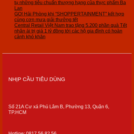
tụ những tiêu chuẩn thượng hạng của thực phẩm Ba
Lan
GO! Hải Phòng khi “SHOPPERTAINMENT” kết hợp
cùng cơn mưa giải thưởng tết
Central Retail Việt Nam trao tặng 5.200 phần quà Tết
nhân ái trị giá 1 tỷ đồng tới các hộ gia đình có hoàn
cảnh khó khăn
NHỊP CẦU TIÊU DÙNG
Số 21A Cư xá Phú Lâm B, Phường 13, Quận 6,
TP.HCM
Hotline: 0817 56 82 56