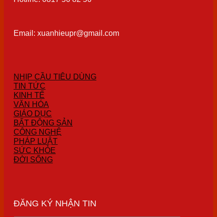
Email: xuanhieupr@gmail.com
NHỊP CẦU TIÊU DÙNG
TIN TỨC
KINH TẾ
VĂN HÓA
GIÁO DỤC
BẤT ĐỘNG SẢN
CÔNG NGHỆ
PHÁP LUẬT
SỨC KHỎE
ĐỜI SỐNG
ĐĂNG KÝ NHẬN TIN