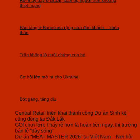
Rơi máy bay ở Brazil, toàn bộ người trên khoang
thiệt mạng
Bảo tàng ở Barcelona rộng cửa đón khách… khỏa
thân
Trăn khổng lồ nuốt chửng con bò
Cơ hội lớn mở ra cho Ukraine
Bớt găng, tăng dịu
Central Retail triển khai thành công Dự án Sinh kế
cộng đồng tại Đắk Lắk
GO! chơi lớn: Thấy rẻ hơn là hoàn tiền ngay, thị trường
bán lẻ “dậy sóng”
Dự án “MEAT MASTER 2026” tại Việt Nam – Nơi hội