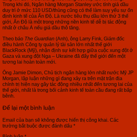
Trong khi đó, Ngân hàng Morgan Stanley ước tính giá dầu
duy trì ở mức 110 USD/thùng cũng có thể làm suy yếu sự ổn
định kinh tế của Ấn Độ. Là nước tiêu thụ dầu lớn thứ 3 thế
giới, Ấn Độ là một trong những nền kinh tế dễ bị tác động
nhất ở châu Á nếu giá dầu thô tăng.
Theo báo
The Guardian
(Anh), ông Larry Fink, Giám đốc
điều hành Công ty quản lý tài sản lớn nhất thế giới
BlackRock (Mỹ), nhận định sự kết hợp giữa cuộc xung đột ở
Gaza và xung đột Nga – Ukraine đã đẩy thế giới đến một
tương lai hoàn toàn mới.
Ông Jamie Dimon, Chủ tịch ngân hàng lớn nhất nước Mỹ JP
Morgan, lập luận những gì đang xảy ra trên mặt trận địa
chính trị hiện nay gây tác động nhiều nhất đến tương lai của
thế giới, nhất là trong bối cảnh kinh tế toàn cầu đang rất bấp
bênh.
Để lại một bình luận
Email của bạn sẽ không được hiển thị công khai.
Các
trường bắt buộc được đánh dấu
*
Bình luận
*