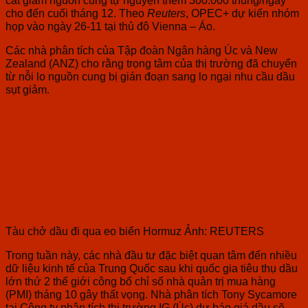
cắt giảm nguồn cung tự nguyện thêm 300.000 thùng/ngày
cho đến cuối tháng 12. Theo
Reuters
, OPEC+ dự kiến nhóm
họp vào ngày 26-11 tại thủ đô Vienna – Áo.
Các nhà phân tích của Tập đoàn Ngân hàng Úc và New
Zealand (ANZ) cho rằng trọng tâm của thị trường đã chuyển
từ nỗi lo nguồn cung bị gián đoạn sang lo ngại nhu cầu dầu
sụt giảm.
Tàu chở dầu đi qua eo biển Hormuz Ảnh: REUTERS
Trong tuần này, các nhà đầu tư đặc biệt quan tâm đến nhiều
dữ liệu kinh tế của Trung Quốc sau khi quốc gia tiêu thụ dầu
lớn thứ 2 thế giới công bố chỉ số nhà quản trị mua hàng
(PMI) tháng 10 gây thất vọng. Nhà phân tích Tony Sycamore
tại Công ty phân tích thị trường IG (Úc) dự báo giá dầu sẽ