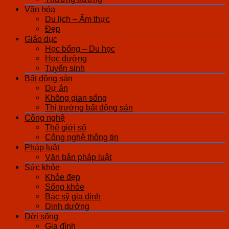
Văn hóa
Du lịch – Ẩm thực
Đẹp
Giáo dục
Học bổng – Du học
Học đường
Tuyển sinh
Bất động sản
Dự án
Không gian sống
Thị trường bất động sản
Công nghệ
Thế giới số
Công nghệ thông tin
Pháp luật
Văn bản pháp luật
Sức khỏe
Khỏe đẹp
Sống khỏe
Bác sỹ gia đình
Dinh dưỡng
Đời sống
Gia đình