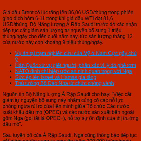
Giá dầu Brent có lúc tăng lên 86,06 USD/thùng trong phiên
giao dịch hôm 6-11 trong khi giá dầu WTI đạt 81,6
USD/thùng. Bộ Năng lượng Ả Rập Saudi trước đó xác nhận
tiếp tục cắt giảm sản lượng tự nguyện bổ sung 1 triệu
thùng/ngày cho đến cuối năm nay, tức sản lượng tháng 12
của nước này còn khoảng 9 triệu thùng/ngày.
Vụ án tại trạm nghiên cứu của Mỹ ở Nam Cực gây chú
ý
Hàn Quốc xử vụ giết người, phân xác vì lý do ghê tởm
NATO đình chỉ hiệp ước an ninh quan trọng với Nga
Sức ép lên Israel và Hamas gia tăng
Thủ tướng Bồ Đào Nha từ chức chóng vánh
Nguồn tin Bộ Năng lượng Ả Rập Saudi cho hay: “Việc cắt
giảm tự nguyện bổ sung này nhằm củng cố các nỗ lực
phòng ngừa rủi ro của liên minh giữa Tổ chức Các nước
xuất khẩu dầu mỏ (OPEC) và các nước sản xuất bên ngoài
gồm Nga (gọi tắt là OPEC+), hỗ trợ sự ổn định của thị trường
dầu mỏ”.
Sau tuyên bố của Ả Rập Saudi, Nga cũng thông báo tiếp tục