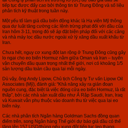
tiếp tục được đẩy cao bởi thông tin từ Trung Đông và số liệu
phân tích kỹ thuật trong tuần này.
Một yếu tố làm giá dầu biến động khác là Hạ viện Mỹ thông
qua dự luật tăng cường các lệnh trừng phạt đối với dầu của
Iran hôm 3-11, trong đó sẽ áp đặt biện pháp đối với các cảng
và nhà máy lọc dầu nước ngoài xử lý xăng dầu xuất khẩu từ
Iran.
Chưa hết, nguy cơ xung đột lan rộng ở Trung Đông cũng gây
lo ngại cho eo biển Hormuz nằm giữa Oman và Iran – tuyến
vận chuyển dầu quan trọng nhất thế giới, nơi có khoảng 1/5
sản lượng dầu toàn cầu qua lại mỗi ngày.
Dù vậy, ông Andy Lipow, Chủ tịch Công ty Tư vấn Lipow Oil
Associates (Mỹ), đánh giá: “Khả năng xảy ra gián đoạn
nguồn cung, đặc biệt là việc đóng cửa eo biển Hormuz, là rất
thấp”, bởi các nhà sản xuất dầu như Ả Rập Saudi, Iran, Iraq
và Kuwait vẫn phụ thuộc vào doanh thu từ việc qua lại eo
biển này.
Các nhà phân tích Ngân hàng Goldman Sachs đồng quan
điểm trên, song Ngân hàng Thế giới dự báo giá dầu có thể
tăng lên 157 USD/thùng nếu xung đột tiếp tục leo thang.