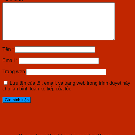
Tên
*
Email
*
Trang web
Lưu tên của tôi, email, và trang web trong trình duyệt này
cho lần bình luận kế tiếp của tôi.