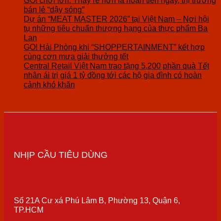
GO! chơi lớn: Thấy rẻ hơn là hoàn tiền ngay, thị trường
bán lẻ “dậy sóng”
Dự án “MEAT MASTER 2026” tại Việt Nam – Nơi hội
tụ những tiêu chuẩn thượng hạng của thực phẩm Ba
Lan
GO! Hải Phòng khi “SHOPPERTAINMENT” kết hợp
cùng cơn mưa giải thưởng tết
Central Retail Việt Nam trao tặng 5.200 phần quà Tết
nhân ái trị giá 1 tỷ đồng tới các hộ gia đình có hoàn
cảnh khó khăn
NHỊP CẦU TIÊU DÙNG
Số 21A Cư xá Phú Lâm B, Phường 13, Quận 6,
TP.HCM