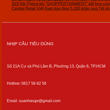
GO! Hải Phòng khi “SHOPPERTAINMENT” kết hợp cùng 
Central Retail Việt Nam trao tặng 5.200 phần quà Tết nhâ
NHỊP CẦU TIÊU DÙNG
Số 21A Cư xá Phú Lâm B, Phường 13, Quận 6, TP.HCM
Hotline: 0817 56 82 56
Email: xuanhieupr@gmail.com