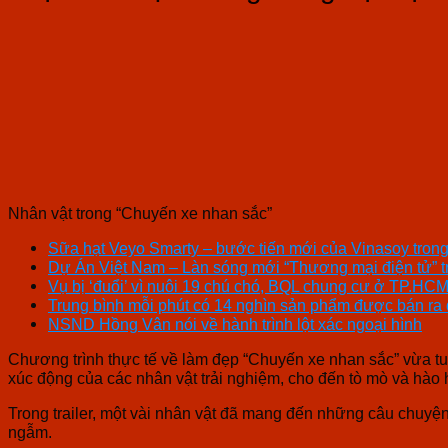
Nhân vật trong “Chuyến xe nhan sắc”
Sữa hạt Veyo Smarty – bước tiến mới của Vinasoy trong 
Dự Án Việt Nam – Làn sóng mới “Thương mại điện tử” 
Vụ bị ‘đuổi’ vì nuôi 19 chú chó, BQL chung cư ở TP.HCM
Trung bình mỗi phút có 14 nghìn sản phẩm được bán ra q
NSND Hồng Vân nói về hành trình lột xác ngoại hình
Chương trình thực tế về làm đẹp “Chuyến xe nhan sắc” vừa tun
xúc động của các nhân vật trải nghiệm, cho đến tò mò và hào
Trong trailer, một vài nhân vật đã mang đến những câu chuyệ
ngẫm.