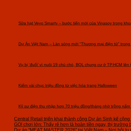
Sữa hạt Veyo Smarty – bước tiến mới của Vinasoy trong khoa
Dự Án Việt Nam – Làn sóng mới “Thương mại điện tử” tron
Vụ bị ‘đuổi’ vì nuôi 19 chú chó, BQL chung cư ở TP.HCM lên 
Kiếm vài chục triệu đồng từ việc hóa trang Halloween
Kỹ sư điện thu nhập hơn 70 triệu đồng/tháng nhờ trồng nấm
Central Retail triển khai thành công Dự án Sinh kế cộng
GO! chơi lớn: Thấy rẻ hơn là hoàn tiền ngay, thị trường 
Dự án “MEAT MASTER 2026” tại Việt Nam – Nơi hội tụ 