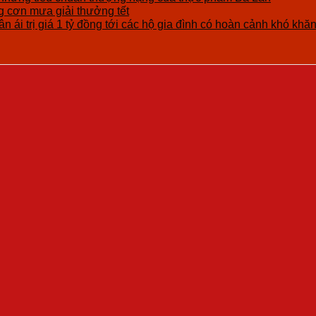
cơn mưa giải thưởng tết
n ái trị giá 1 tỷ đồng tới các hộ gia đình có hoàn cảnh khó khă