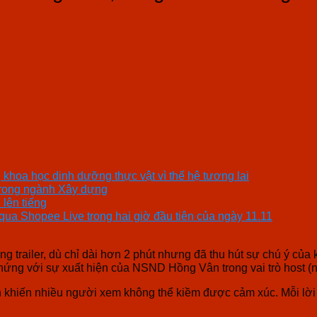
khoa học dinh dưỡng thực vật vì thế hệ tương lai
trong ngành Xây dựng
 lên tiếng
ua Shopee Live trong hai giờ đầu tiên của ngày 11.11
g trailer, dù chỉ dài hơn 2 phút nhưng đã thu hút sự chú ý củ
 hứng với sự xuất hiện của NSND Hồng Vân trong vai trò host (
n khiến nhiều người xem không thể kiềm được cảm xúc. Mỗi lời 