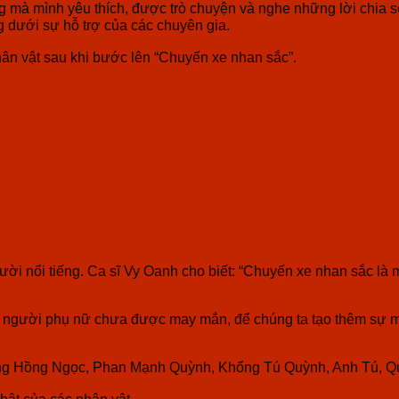
g mà mình yêu thích, được trò chuyện và nghe những lời chia s
ng dưới sự hỗ trợ của các chuyên gia.
nhân vật sau khi bước lên “Chuyến xe nhan sắc”.
ời nổi tiếng. Ca sĩ Vy Oanh cho biết: “Chuyến xe nhan sắc là 
g người phụ nữ chưa được may mắn, để chúng ta tạo thêm sự 
ng Hồng Ngọc, Phan Mạnh Quỳnh, Khổng Tú Quỳnh, Anh Tú, Qu
hật của các nhân vật