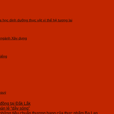
 học dinh dưỡng thực vật vì thế hệ tương lai
g ngành Xây dựng
tiếng
 quý
 đồng tại Đắk Lắk
bán lẻ “dậy sóng”
những tiêu chuẩn thượng hạng của thực phẩm Ba Lan