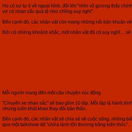
Họ có sự tự ti về ngoại hình, đôi khi “nhìn vô gương thấy ch
vợ có nhan sắc quá tệ như chồng suy nghĩ”.
Bên cạnh đó, các nhân vật còn mang những nỗi băn khoăn về v
Bởi có những khoảnh khắc, một nhân vật đã có suy nghĩ… sẽ k
Mỗi người mang đến một câu chuyện xúc động
“Chuyến xe nhan sắc” sẽ bao gồm 10 tập. Mỗi tập là hành trìn
nhưng luôn khát khao thay đổi bản thân.
Bên cạnh đó, các nhân vật sẽ chia sẻ về cuộc sống, những bi
qua một talkshow để “chữa lành tổn thương bằng kiến thức”.