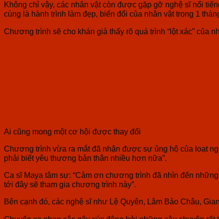
Không chỉ vậy, các nhân vật còn được gặp gỡ nghệ sĩ nổi tiến
cùng là hành trình làm đẹp, biến đổi của nhân vật trong 1 thá
Chương trình sẽ cho khán giả thấy rõ quá trình “lột xác” của 
Ai cũng mong một cơ hội được thay đổi
Chương trình vừa ra mắt đã nhận được sự ủng hộ của loạt ngư
phải biết yêu thương bản thân nhiều hơn nữa”.
Ca sĩ Maya tâm sự: “Cảm ơn chương trình đã nhìn đến nhữn
tới đây sẽ tham gia chương trình này”.
Bên cạnh đó, các nghệ sĩ như Lệ Quyên, Lâm Bảo Châu, Gia
Chuyến xa nhan sắc gây xúc động bởi những câu chuyện rất t