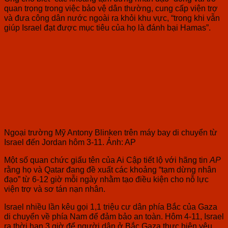
quan trọng trong việc bảo vệ dân thường, cung cấp viện trợ
và đưa công dân nước ngoài ra khỏi khu vực, “trong khi vẫn
giúp Israel đạt được mục tiêu của họ là đánh bại Hamas”.
Ngoại trường Mỹ Antony Blinken trên máy bay di chuyển từ
Israel đến Jordan hôm 3-11. Ảnh: AP
Một số quan chức giấu tên của Ai Cập tiết lộ với hãng tin
AP
rằng họ và Qatar đang đề xuất các khoảng “tạm dừng nhân
đạo” từ 6-12 giờ mỗi ngày nhằm tạo điều kiện cho nỗ lực
viện trợ và sơ tán nạn nhân.
Israel nhiều lần kêu gọi 1,1 triệu cư dân phía Bắc của Gaza
di chuyển về phía Nam để đảm bảo an toàn. Hôm 4-11, Israel
ra thời hạn 3 giờ để người dân ở Bắc Gaza thực hiện yêu