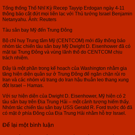
Tổng thống Thổ Nhĩ Kỳ Recep Tayyip Erdogan ngày 4-11
thông báo cắt đứt mọi liên lạc với Thủ tướng Israel Benjamin
Netanyahu. Ảnh: Reuters
Tàu sân bay Mỹ đến Trung Đông
Bộ chỉ huy Trung tâm Mỹ (CENTCOM) mới đây thông báo
nhóm tác chiến tàu sân bay Mỹ Dwight D. Eisenhower đã có
mặt tại Trung Đông và vùng lãnh thổ do CENTCOM chịu
trách nhiệm.
Đây là một phần trong kế hoạch của Washington nhằm gia
tăng hiện diện quân sự ở Trung Đông để ngăn chặn rủi ro
Iran và các nhóm vũ trang do Iran hậu thuẫn leo thang xung
đột Israel – Hamas.
Với sự hiện diện của Dwight D. Eisenhower, Mỹ hiện có 2
tàu sân bay trên Địa Trung Hải – một cảnh tượng hiếm thấy.
Nhóm tác chiến tàu sân bay USS Gerald R. Ford trước đó đã
có mặt ở phía Đông của Địa Trung Hải nhằm hỗ trợ Israel.
Để lại một bình luận