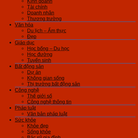
Kinh doanh
Tài chính
Doanh nhân
Thương trường
Văn hóa
Du lịch – Ẩm thực
Đẹp
Giáo dục
Học bổng – Du học
Học đường
Tuyển sinh
Bất động sản
Dự án
Không gian sống
Thị trường bất động sản
Công nghệ
Thế giới số
Công nghệ thông tin
Pháp luật
Văn bản pháp luật
Sức khỏe
Khỏe đẹp
Sống khỏe
Bác sỹ gia đình