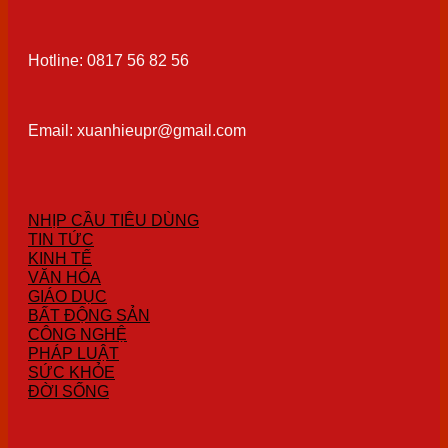
Hotline: 0817 56 82 56
Email: xuanhieupr@gmail.com
NHỊP CẦU TIÊU DÙNG
TIN TỨC
KINH TẾ
VĂN HÓA
GIÁO DỤC
BẤT ĐỘNG SẢN
CÔNG NGHỆ
PHÁP LUẬT
SỨC KHỎE
ĐỜI SỐNG