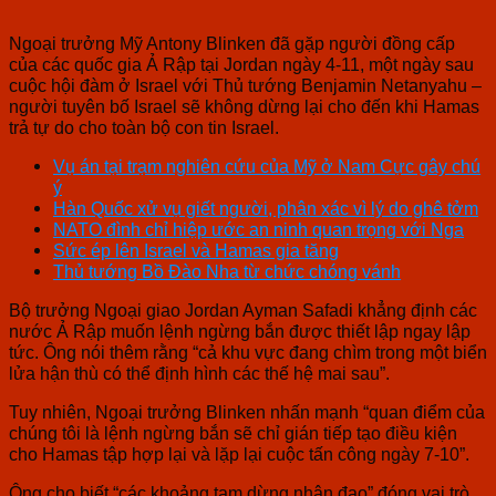
Ngoại trưởng Mỹ Antony Blinken đã gặp người đồng cấp
của các quốc gia Ả Rập tại Jordan ngày 4-11, một ngày sau
cuộc hội đàm ở Israel với Thủ tướng Benjamin Netanyahu –
người tuyên bố Israel sẽ không dừng lại cho đến khi Hamas
trả tự do cho toàn bộ con tin Israel.
Vụ án tại trạm nghiên cứu của Mỹ ở Nam Cực gây chú
ý
Hàn Quốc xử vụ giết người, phân xác vì lý do ghê tởm
NATO đình chỉ hiệp ước an ninh quan trọng với Nga
Sức ép lên Israel và Hamas gia tăng
Thủ tướng Bồ Đào Nha từ chức chóng vánh
Bộ trưởng Ngoại giao Jordan Ayman Safadi khẳng định các
nước Ả Rập muốn lệnh ngừng bắn được thiết lập ngay lập
tức. Ông nói thêm rằng “cả khu vực đang chìm trong một biển
lửa hận thù có thể định hình các thế hệ mai sau”.
Tuy nhiên, Ngoại trưởng Blinken nhấn mạnh “quan điểm của
chúng tôi là lệnh ngừng bắn sẽ chỉ gián tiếp tạo điều kiện
cho Hamas tập hợp lại và lặp lại cuộc tấn công ngày 7-10”.
Ông cho biết “các khoảng tạm dừng nhân đạo” đóng vai trò