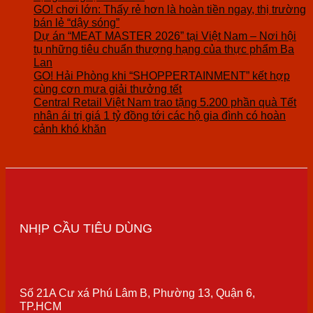
GO! chơi lớn: Thấy rẻ hơn là hoàn tiền ngay, thị trường
bán lẻ “dậy sóng”
Dự án “MEAT MASTER 2026” tại Việt Nam – Nơi hội
tụ những tiêu chuẩn thượng hạng của thực phẩm Ba
Lan
GO! Hải Phòng khi “SHOPPERTAINMENT” kết hợp
cùng cơn mưa giải thưởng tết
Central Retail Việt Nam trao tặng 5.200 phần quà Tết
nhân ái trị giá 1 tỷ đồng tới các hộ gia đình có hoàn
cảnh khó khăn
NHỊP CẦU TIÊU DÙNG
Số 21A Cư xá Phú Lâm B, Phường 13, Quận 6,
TP.HCM