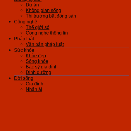
Dự án
Không gian sống
Thị trường bất động sản
Công nghệ
Thế giới số
Công nghệ thông tin
Pháp luật
Văn bản pháp luật
Sức khỏe
Khỏe đẹp
Sống khỏe
Bác sỹ gia đình
Dinh dưỡng
Đời sống
Gia đình
Nhân ái