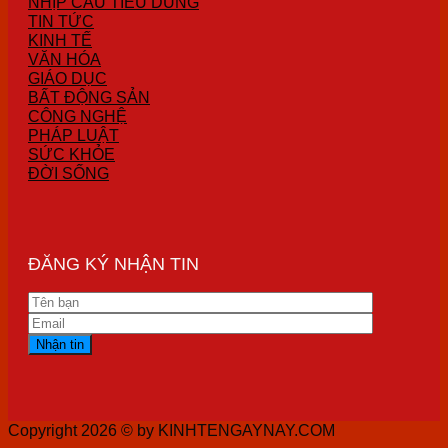
NHỊP CẦU TIÊU DÙNG
TIN TỨC
KINH TẾ
VĂN HÓA
GIÁO DỤC
BẤT ĐỘNG SẢN
CÔNG NGHỆ
PHÁP LUẬT
SỨC KHỎE
ĐỜI SỐNG
ĐĂNG KÝ NHẬN TIN
Copyright 2026 ©
by KINHTENGAYNAY.COM