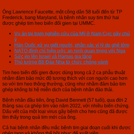
Ông Lawrence Faucette, một công dân 58 tuổi đến từ TP
Frederick, bang Maryland, là bệnh nhân suy tim thứ hai
được ghép tim heo biến đổi gien tại UMMC.
Vụ án tại trạm nghiên cứu của Mỹ ở Nam Cực gây chú
ý
Hàn Quốc xử vụ giết người, phân xác vì lý do ghê tởm
NATO đình chỉ hiệp ước an ninh quan trọng với Nga
Sức ép lên Israel và Hamas gia tăng
Thủ tướng Bồ Đào Nha từ chức chóng vánh
Tim heo biến đổi gien được dùng trong cả 2 ca phẫu thuật
nhằm đảm bảo mức độ tương thích với con người cao hơn
so với tim heo thông thường, cũng như nhằm đảm bảo tim
ghép không bị hệ miễn dịch của bệnh nhân đào thải.
Bệnh nhân đầu tiên, ông David Bennett (57 tuổi), qua đời 2
tháng sau ca ghép tim vào năm 2022, với nhiều biến chứng.
Dấu vết của một loại virus gây bệnh cho heo cũng đã được
tìm thấy trong quả tim mới của ông.
Cả hai bệnh nhân đều mắc bệnh tim giai đoạn cuối khi được
ghép tạng và không thể hồi phục để xuất viện.