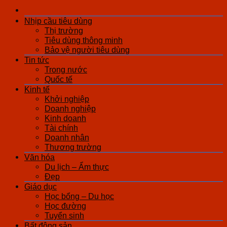
Nhịp cầu tiêu dùng
Thị trường
Tiêu dùng thông minh
Bảo vệ người tiêu dùng
Tin tức
Trong nước
Quốc tế
Kinh tế
Khởi nghiệp
Doanh nghiệp
Kinh doanh
Tài chính
Doanh nhân
Thương trường
Văn hóa
Du lịch – Ẩm thực
Đẹp
Giáo dục
Học bổng – Du học
Học đường
Tuyển sinh
Bất động sản