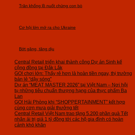
Trăn khổng lồ nuốt chửng con bò
Cơ hội lớn mở ra cho Ukraine
Bớt găng, tăng dịu
Central Retail triển khai thành công Dự án Sinh kế
cộng đồng tại Đắk Lắk
GO! chơi lớn: Thấy rẻ hơn là hoàn tiền ngay, thị trường
bán lẻ “dậy sóng”
Dự án “MEAT MASTER 2026” tại Việt Nam – Nơi hội
tụ những tiêu chuẩn thượng hạng của thực phẩm Ba
Lan
GO! Hải Phòng khi “SHOPPERTAINMENT” kết hợp
cùng cơn mưa giải thưởng tết
Central Retail Việt Nam trao tặng 5.200 phần quà Tết
nhân ái trị giá 1 tỷ đồng tới các hộ gia đình có hoàn
cảnh khó khăn