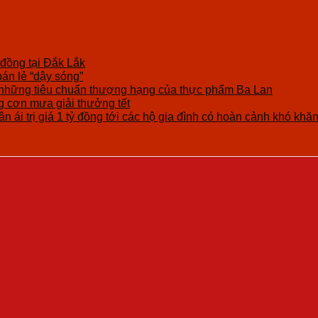
 đồng tại Đắk Lắk
bán lẻ “dậy sóng”
những tiêu chuẩn thượng hạng của thực phẩm Ba Lan
cơn mưa giải thưởng tết
n ái trị giá 1 tỷ đồng tới các hộ gia đình có hoàn cảnh khó khă