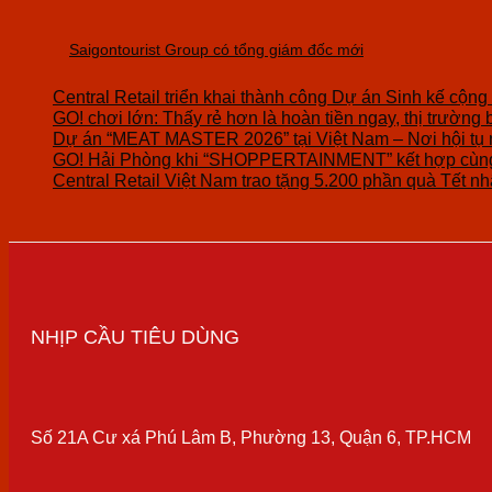
Saigontourist Group có tổng giám đốc mới
Central Retail triển khai thành công Dự án Sinh kế cộng
GO! chơi lớn: Thấy rẻ hơn là hoàn tiền ngay, thị trường 
Dự án “MEAT MASTER 2026” tại Việt Nam – Nơi hội tụ 
GO! Hải Phòng khi “SHOPPERTAINMENT” kết hợp cùng 
Central Retail Việt Nam trao tặng 5.200 phần quà Tết nhâ
NHỊP CẦU TIÊU DÙNG
Số 21A Cư xá Phú Lâm B, Phường 13, Quận 6, TP.HCM