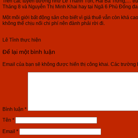
Trên các tuyến đường như Lê Thánh Tôn, Hai Bà Trưng,… tru
Tháng 8 và Nguyễn Thị Minh Khai hay tại Ngã 6 Phù Đổng đan
Một môi giới bất động sản cho biết vì giá thuê vẫn còn khá ca
không thể chịu nổi chi phí nên đành phải rời đi.
Lê Tỉnh thực hiện
Để lại một bình luận
Email của bạn sẽ không được hiển thị công khai.
Các trường 
Bình luận
*
Tên
*
Email
*