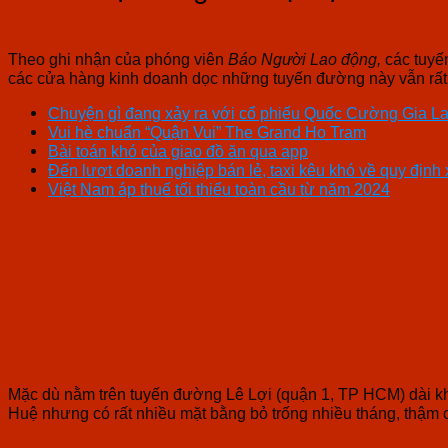
Theo ghi nhận của phóng viên
Báo Người Lao động,
các tuyến
các cửa hàng kinh doanh dọc những tuyến đường này vẫn rất 
Chuyện gì đang xảy ra với cổ phiếu Quốc Cường Gia La
Vui hè chuẩn “Quận Vui” The Grand Ho Tram
Bài toán khó của giao đồ ăn qua app
Đến lượt doanh nghiệp bán lẻ, taxi kêu khó về quy định
Việt Nam áp thuế tối thiểu toàn cầu từ năm 2024
Mặc dù nằm trên tuyến đường Lê Lợi (quận 1, TP HCM) dài k
Huệ nhưng có rất nhiều mặt bằng bỏ trống nhiều tháng, thậm c