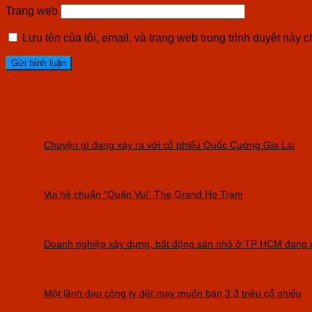
Trang web
Lưu tên của tôi, email, và trang web trong trình duyệt này ch
Chuyện gì đang xảy ra với cổ phiếu Quốc Cường Gia Lai
Vui hè chuẩn “Quận Vui” The Grand Ho Tram
Doanh nghiệp xây dựng, bất động sản nhỏ ở TP HCM đang r
Một lãnh đạo công ty dệt may muốn bán 3,3 triệu cổ phiếu