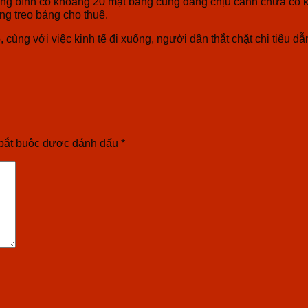
ng bình có khoảng 20 mặt bằng cũng đang chịu cảnh chưa có 
g treo bảng cho thuê.
o, cùng với việc kinh tế đi xuống, người dân thắt chặt chi tiêu
bắt buộc được đánh dấu
*