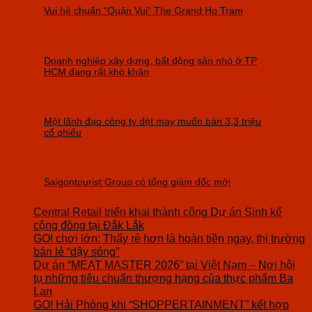
Vui hè chuẩn “Quận Vui” The Grand Ho Tram
Doanh nghiệp xây dựng, bất động sản nhỏ ở TP
HCM đang rất khó khăn
Một lãnh đạo công ty dệt may muốn bán 3,3 triệu
cổ phiếu
Saigontourist Group có tổng giám đốc mới
Central Retail triển khai thành công Dự án Sinh kế
cộng đồng tại Đắk Lắk
GO! chơi lớn: Thấy rẻ hơn là hoàn tiền ngay, thị trường
bán lẻ “dậy sóng”
Dự án “MEAT MASTER 2026” tại Việt Nam – Nơi hội
tụ những tiêu chuẩn thượng hạng của thực phẩm Ba
Lan
GO! Hải Phòng khi “SHOPPERTAINMENT” kết hợp