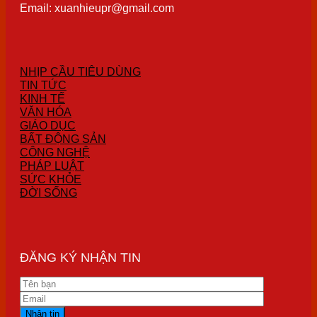
Email: xuanhieupr@gmail.com
NHỊP CẦU TIÊU DÙNG
TIN TỨC
KINH TẾ
VĂN HÓA
GIÁO DỤC
BẤT ĐỘNG SẢN
CÔNG NGHỆ
PHÁP LUẬT
SỨC KHỎE
ĐỜI SỐNG
ĐĂNG KÝ NHẬN TIN