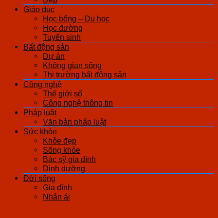
Giáo dục
Học bổng – Du học
Học đường
Tuyển sinh
Bất động sản
Dự án
Không gian sống
Thị trường bất động sản
Công nghệ
Thế giới số
Công nghệ thông tin
Pháp luật
Văn bản pháp luật
Sức khỏe
Khỏe đẹp
Sống khỏe
Bác sỹ gia đình
Dinh dưỡng
Đời sống
Gia đình
Nhân ái