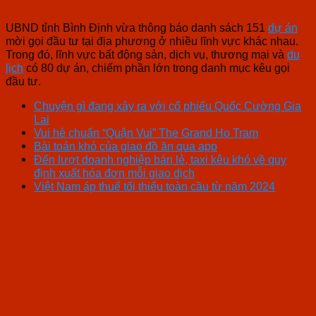
UBND tỉnh Bình Định vừa thông báo danh sách 151
dự án
mời gọi đầu tư tại địa phương ở nhiều lĩnh vực khác nhau.
Trong đó, lĩnh vực bất động sản, dịch vụ, thương mại và
du
lịch
có 80 dự án, chiếm phần lớn trong danh mục kêu gọi
đầu tư.
Chuyện gì đang xảy ra với cổ phiếu Quốc Cường Gia
Lai
Vui hè chuẩn “Quận Vui” The Grand Ho Tram
Bài toán khó của giao đồ ăn qua app
Đến lượt doanh nghiệp bán lẻ, taxi kêu khó về quy
định xuất hóa đơn mỗi giao dịch
Việt Nam áp thuế tối thiểu toàn cầu từ năm 2024