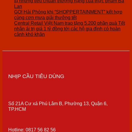
tụ những tiêu chuẩn thượng hạng của thực phẩm Ba
Lan
GO! Hải Phòng khi “SHOPPERTAINMENT” kết hợp
cùng cơn mưa giải thưởng tết
Central Retail Việt Nam trao tặng 5.200 phần quà Tết
nhân ái trị giá 1 tỷ đồng tới các hộ gia đình có hoàn
cảnh khó khăn
NHỊP CẦU TIÊU DÙNG
Số 21A Cư xá Phú Lâm B, Phường 13, Quận 6,
TP.HCM
Hotline: 0817 56 82 56