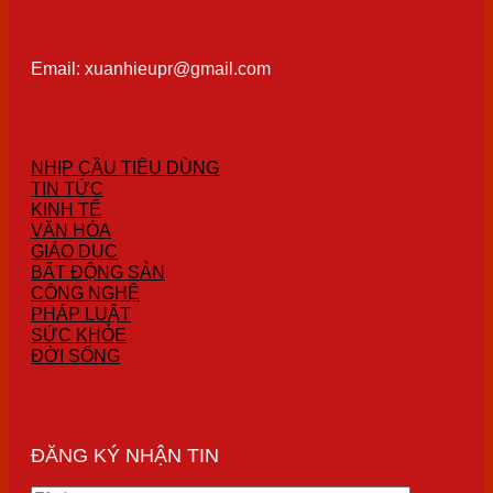
Email: xuanhieupr@gmail.com
NHỊP CẦU TIÊU DÙNG
TIN TỨC
KINH TẾ
VĂN HÓA
GIÁO DỤC
BẤT ĐỘNG SẢN
CÔNG NGHỆ
PHÁP LUẬT
SỨC KHỎE
ĐỜI SỐNG
ĐĂNG KÝ NHẬN TIN