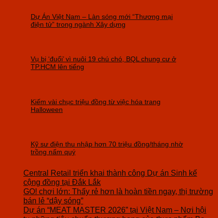
Dự Án Việt Nam – Làn sóng mới “Thương mại
điện tử” trong ngành Xây dựng
Vụ bị ‘đuổi’ vì nuôi 19 chú chó, BQL chung cư ở
TP.HCM lên tiếng
Kiếm vài chục triệu đồng từ việc hóa trang
Halloween
Kỹ sư điện thu nhập hơn 70 triệu đồng/tháng nhờ
trồng nấm quý
Central Retail triển khai thành công Dự án Sinh kế
cộng đồng tại Đắk Lắk
GO! chơi lớn: Thấy rẻ hơn là hoàn tiền ngay, thị trường
bán lẻ “dậy sóng”
Dự án “MEAT MASTER 2026” tại Việt Nam – Nơi hội