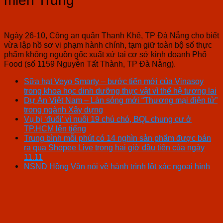
miền Trung”
Ngày 26-10, Công an quận Thanh Khê, TP Đà Nẵng cho biết
vừa lập hồ sơ vi phạm hành chính, tạm giữ toàn bộ số thực
phẩm không nguồn gốc xuất xứ tại cơ sở kinh doanh Phố
Food (số 1159 Nguyễn Tất Thành, TP Đà Nẵng).
Sữa hạt Veyo Smarty – bước tiến mới của Vinasoy
trong khoa học dinh dưỡng thực vật vì thế hệ tương lai
Dự Án Việt Nam – Làn sóng mới “Thương mại điện tử”
trong ngành Xây dựng
Vụ bị ‘đuổi’ vì nuôi 19 chú chó, BQL chung cư ở
TP.HCM lên tiếng
Trung bình mỗi phút có 14 nghìn sản phẩm được bán
ra qua Shopee Live trong hai giờ đầu tiên của ngày
11.11
NSND Hồng Vân nói về hành trình lột xác ngoại hình