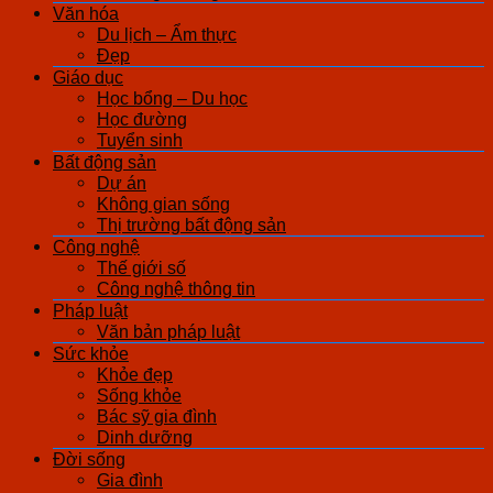
Văn hóa
Du lịch – Ẩm thực
Đẹp
Giáo dục
Học bổng – Du học
Học đường
Tuyển sinh
Bất động sản
Dự án
Không gian sống
Thị trường bất động sản
Công nghệ
Thế giới số
Công nghệ thông tin
Pháp luật
Văn bản pháp luật
Sức khỏe
Khỏe đẹp
Sống khỏe
Bác sỹ gia đình
Dinh dưỡng
Đời sống
Gia đình