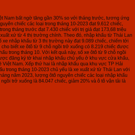
iệt Nam bất ngờ tăng gần 30% so với tháng trước, tương ứng
ên chiếc các loại trong tháng 10-2023 đạt 9.612 chiếc,
ong tháng trước đạt 7.430 chiếc với trị giá đạt 173,68 triệu
ất xứ từ 4 thị trường chính. Theo đó, nhập khẩu từ Thái Lan
nhập khẩu từ 3 thị trường này đạt 9.089 chiếc, chiếm tới
n cho biết xe ôtô từ 9 chỗ ngồi trở xuống có 8.219 chiếc được
ong tháng 10. Với kết quả này, số xe ôtô từ 9 chỗ ngồi
e được đăng ký tờ khai nhập khẩu chủ yếu ở khu vực cửa khẩu,
 về Việt Nam. Xếp thứ hai là nhập khẩu qua khu vực TP Hải
ẩu trong tháng 10-2023 chủ yếu là xe xuất xứ từ Thái Lan với
0 tháng năm 2023, lượng ôtô nguyên chiếc các loại nhập khẩu
ngồi trở xuống là 84.047 chiếc, giảm 20% và ô tô vận tải là