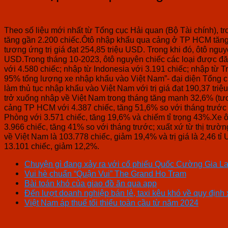
Theo số liệu mới nhất từ Tổng cục Hải quan (Bộ Tài chính), 
tăng gần 2.200 chiếc.Ôtô nhập khẩu qua cảng ở TP HCM tăng 
tương ứng trị giá đạt 254,85 triệu USD. Trong khi đó, ôtô ngu
USD.Trong tháng 10-2023, ôtô nguyên chiếc các loại được đăng 
với 4.580 chiếc; nhập từ Indonesia với 3.191 chiếc; nhập từ Tr
95% tổng lượng xe nhập khẩu vào Việt Nam”- đại diện Tổng
làm thủ tục nhập khẩu vào Việt Nam với trị giá đạt 190,37 triệu 
trở xuống nhập về Việt Nam trong tháng tăng mạnh 32,6% (t
cảng TP HCM với 4.387 chiếc, tăng 51,6% so với tháng trước
Phòng với 3.571 chiếc, tăng 19,6% và chiếm tỉ trọng 43%.Xe 
3.966 chiếc, tăng 41% so với tháng trước; xuất xứ từ thị trư
về Việt Nam là 103.778 chiếc, giảm 19,4% và trị giá là 2,46 tỉ
13.101 chiếc, giảm 12,2%.
Chuyện gì đang xảy ra với cổ phiếu Quốc Cường Gia La
Vui hè chuẩn “Quận Vui” The Grand Ho Tram
Bài toán khó của giao đồ ăn qua app
Đến lượt doanh nghiệp bán lẻ, taxi kêu khó về quy định
Việt Nam áp thuế tối thiểu toàn cầu từ năm 2024