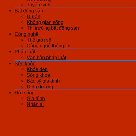
Tuyển sinh
Bất động sản
Dự án
Không gian sống
Thị trường bất động sản
Công nghệ
Thế giới số
Công nghệ thông tin
Pháp luật
Văn bản pháp luật
Sức khỏe
Khỏe đẹp
Sống khỏe
Bác sỹ gia đình
Dinh dưỡng
Đời sống
Gia đình
Nhân ái