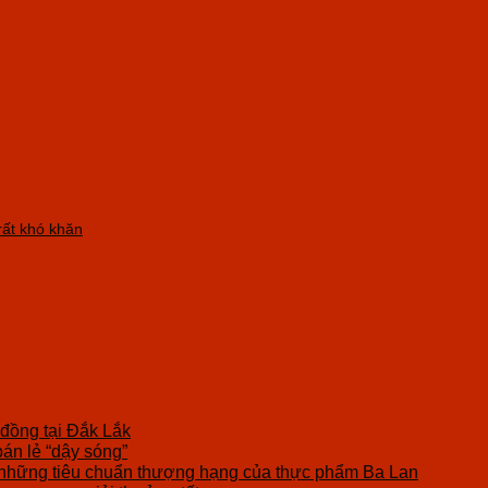
ất khó khăn
 đồng tại Đắk Lắk
bán lẻ “dậy sóng”
những tiêu chuẩn thượng hạng của thực phẩm Ba Lan