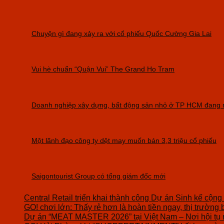
Chuyện gì đang xảy ra với cổ phiếu Quốc Cường Gia Lai
Vui hè chuẩn “Quận Vui” The Grand Ho Tram
Doanh nghiệp xây dựng, bất động sản nhỏ ở TP HCM đang r
Một lãnh đạo công ty dệt may muốn bán 3,3 triệu cổ phiếu
Saigontourist Group có tổng giám đốc mới
Central Retail triển khai thành công Dự án Sinh kế cộng
GO! chơi lớn: Thấy rẻ hơn là hoàn tiền ngay, thị trường 
Dự án “MEAT MASTER 2026” tại Việt Nam – Nơi hội tụ 