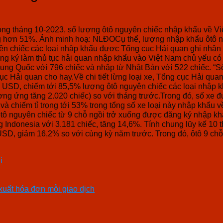
trong tháng 10-2023, số lượng ôtô nguyên chiếc nhập khẩu về V
hơn 51%. Ảnh minh hoạ: NLĐOCụ thể, lượng nhập khẩu ôtô nguy
yên chiếc các loại nhập khẩu được Tổng cục Hải quan ghi nhận tr
ký làm thủ tục hải quan nhập khẩu vào Việt Nam chủ yếu có xu
ung Quốc với 796 chiếc và nhập từ Nhật Bản với 522 chiếc. “Số xe 
 cục Hải quan cho hay.Về chi tiết lừng loại xe, Tổng cục Hải qua
USD, chiếm tới 85,5% lượng ôtô nguyên chiếc các loại nhập khẩu tr
ương ứng tăng 2.020 chiếc) so với tháng trước.Trong đó, số x
 và chiếm tỉ trọng tới 53% trong tổng số xe loại này nhập khẩu
ôtô nguyên chiếc từ 9 chỗ ngồi trở xuống được đăng ký nhập kh
ờng Indonesia với 3.181 chiếc, tăng 14,6%. Tính chung lũy kế 1
 USD, giảm 16,2% so với cùng kỳ năm trước. Trong đó, ôtô 9 chỗ 
i
 xuất hóa đơn mỗi giao dịch