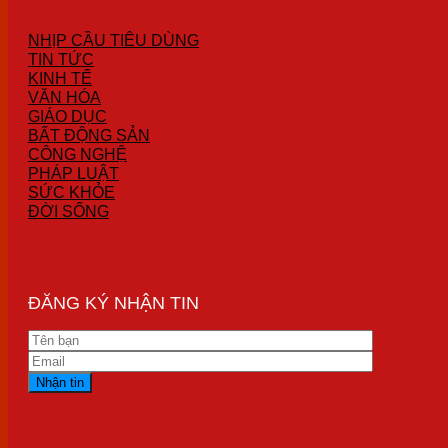
NHỊP CẦU TIÊU DÙNG
TIN TỨC
KINH TẾ
VĂN HÓA
GIÁO DỤC
BẤT ĐỘNG SẢN
CÔNG NGHỆ
PHÁP LUẬT
SỨC KHỎE
ĐỜI SỐNG
ĐĂNG KÝ NHẬN TIN