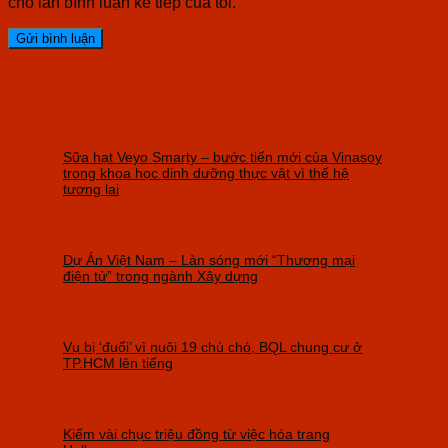
cho lần bình luận kế tiếp của tôi.
Sữa hạt Veyo Smarty – bước tiến mới của Vinasoy
trong khoa học dinh dưỡng thực vật vì thế hệ
tương lai
Dự Án Việt Nam – Làn sóng mới “Thương mại
điện tử” trong ngành Xây dựng
Vụ bị ‘đuổi’ vì nuôi 19 chú chó, BQL chung cư ở
TP.HCM lên tiếng
Kiếm vài chục triệu đồng từ việc hóa trang