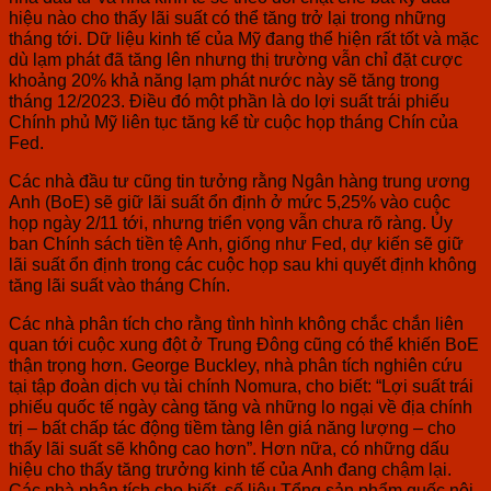
hiệu nào cho thấy lãi suất có thể tăng trở lại trong những
tháng tới. Dữ liệu kinh tế của Mỹ đang thể hiện rất tốt và mặc
dù lạm phát đã tăng lên nhưng thị trường vẫn chỉ đặt cược
khoảng 20% khả năng lạm phát nước này sẽ tăng trong
tháng 12/2023. Điều đó một phần là do lợi suất trái phiếu
Chính phủ Mỹ liên tục tăng kể từ cuộc họp tháng Chín của
Fed.
Các nhà đầu tư cũng tin tưởng rằng Ngân hàng trung ương
Anh (BoE) sẽ giữ lãi suất ổn định ở mức 5,25% vào cuộc
họp ngày 2/11 tới, nhưng triển vọng vẫn chưa rõ ràng. Ủy
ban Chính sách tiền tệ Anh, giống như Fed, dự kiến sẽ giữ
lãi suất ổn định trong các cuộc họp sau khi quyết định không
tăng lãi suất vào tháng Chín.
Các nhà phân tích cho rằng tình hình không chắc chắn liên
quan tới cuộc xung đột ở Trung Đông cũng có thể khiến BoE
thận trọng hơn. George Buckley, nhà phân tích nghiên cứu
tại tập đoàn dịch vụ tài chính Nomura, cho biết: “Lợi suất trái
phiếu quốc tế ngày càng tăng và những lo ngại về địa chính
trị – bất chấp tác động tiềm tàng lên giá năng lượng – cho
thấy lãi suất sẽ không cao hơn”. Hơn nữa, có những dấu
hiệu cho thấy tăng trưởng kinh tế của Anh đang chậm lại.
Các nhà phân tích cho biết, số liệu Tổng sản phẩm quốc nội