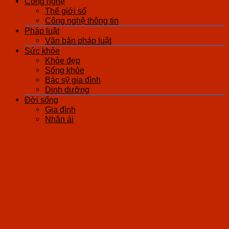
Công nghệ
Thế giới số
Công nghệ thông tin
Pháp luật
Văn bản pháp luật
Sức khỏe
Khỏe đẹp
Sống khỏe
Bác sỹ gia đình
Dinh dưỡng
Đời sống
Gia đình
Nhân ái