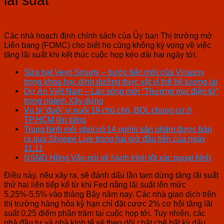
lãi suất
Các nhà hoạch định chính sách của Ủy ban Thị trường mở
Liên bang (FOMC) cho biết họ cũng không kỳ vọng về việc
tăng lãi suất khi kết thúc cuộc họp kéo dài hai ngày tới.
Sữa hạt Veyo Smarty – bước tiến mới của Vinasoy
trong khoa học dinh dưỡng thực vật vì thế hệ tương lai
Dự Án Việt Nam – Làn sóng mới “Thương mại điện tử”
trong ngành Xây dựng
Vụ bị ‘đuổi’ vì nuôi 19 chú chó, BQL chung cư ở
TP.HCM lên tiếng
Trung bình mỗi phút có 14 nghìn sản phẩm được bán
ra qua Shopee Live trong hai giờ đầu tiên của ngày
11.11
NSND Hồng Vân nói về hành trình lột xác ngoại hình
Điều này, nếu xảy ra, sẽ đánh dấu lần tạm dừng tăng lãi suất
thứ hai liên tiếp kể từ khi Fed nâng lãi suất lên mức
5,25%-5,5% vào tháng Bảy năm nay. Các nhà giao dịch trên
thị trường hàng hóa kỳ hạn chỉ đặt cược 2% cơ hội tăng lãi
suất 0,25 điểm phần trăm tại cuộc họp tới. Tuy nhiên, các
nhà đầu tư và nhà kinh tế sẽ theo dõi chặt chẽ bất kỳ dấu