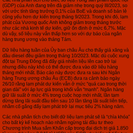
(GDP) của Anh đang trên đà giảm nhẹ trong quý III/2023, so
với ước tính tăng trưởng 0,1% của BoE và doanh số bán lẻ
cũng yếu hơn dự kiến trong tháng 9/2023. Trong khi đó, lạm
phát của Vương quốc Anh không giảm trong tháng trước
như các nhà kinh tế dự kiến, giữ ổn định ở mức 6,7%. Mặc
dù vậy, số liệu này vẫn thấp hơn so với dự báo của ngân
hàng trung ương vào tháng Tám.
Dữ liệu hàng tuần của Ủy ban châu Âu cho thấy giá xăng và
dầu diesel đều giảm trong tháng 10/2023. Mặc dù cuộc xung
đột tại Trung Đông đã đẩy giá nhiên liệu lên cao trở lại
nhưng điều này khó có thể được đưa vào dữ liệu hàng
tháng mới nhất. Báo cáo này được đưa ra sau khi Ngân
hàng Trung ương châu Âu (ECB) đưa ra cảnh báo ngày
26/10 rằng lạm phát dự kiến vẫn ở mức “quá cao trong thời
gian dài” với áp lực giá trong khối vẫn “mạnh”. Ngân hàng
giữ lãi suất ở mức 4% trong cuộc họp mới nhất, lần tạm
dừng tăng lãi suất đầu tiên sau 10 lần tăng lãi suất liên tiếp,
nhằm cố gắng đẩy lạm phát trở lại mục tiêu 2% hàng năm.
Các nhà phân tích cho biết dữ liệu lạm phát sẽ là “chìa khóa”
cho bất kỳ kế hoạch nào nhằm ngừng tái đầu tư theo
Chương trình Mua sắm Khẩn cấp trong đại dịch trị giá 1.850