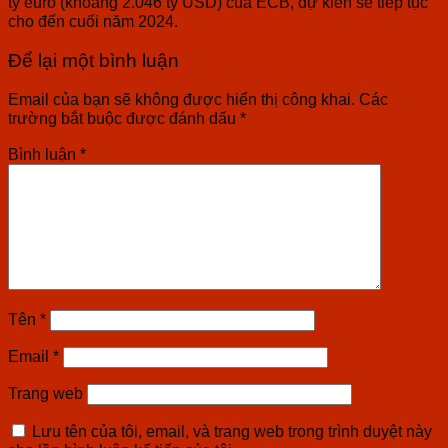
tỷ euro (khoảng 2.046 tỷ USD) của ECB, dự kiến sẽ tiếp tục
cho đến cuối năm 2024.
Để lại một bình luận
Email của bạn sẽ không được hiển thị công khai.
Các
trường bắt buộc được đánh dấu
*
Bình luận
*
Tên
*
Email
*
Trang web
Lưu tên của tôi, email, và trang web trong trình duyệt này