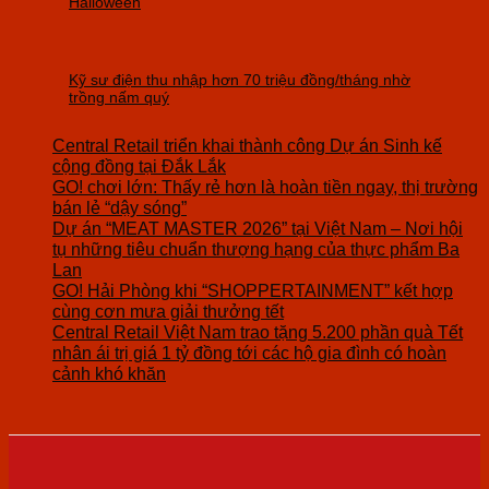
Halloween
Kỹ sư điện thu nhập hơn 70 triệu đồng/tháng nhờ
trồng nấm quý
Central Retail triển khai thành công Dự án Sinh kế
cộng đồng tại Đắk Lắk
GO! chơi lớn: Thấy rẻ hơn là hoàn tiền ngay, thị trường
bán lẻ “dậy sóng”
Dự án “MEAT MASTER 2026” tại Việt Nam – Nơi hội
tụ những tiêu chuẩn thượng hạng của thực phẩm Ba
Lan
GO! Hải Phòng khi “SHOPPERTAINMENT” kết hợp
cùng cơn mưa giải thưởng tết
Central Retail Việt Nam trao tặng 5.200 phần quà Tết
nhân ái trị giá 1 tỷ đồng tới các hộ gia đình có hoàn
cảnh khó khăn