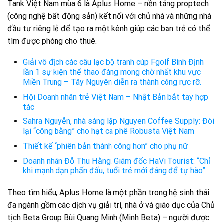
Tank Việt Nam mùa 6 là Aplus Home – nền tảng proptech
(công nghệ bất động sản) kết nối với chủ nhà và những nhà
đầu tư riêng lẻ để tạo ra một kênh giúp các bạn trẻ có thể
tìm được phòng cho thuê.
Giải vô địch các câu lạc bộ tranh cúp Fgolf Bình Định
lần 1 sự kiện thể thao đáng mong chờ nhất khu vực
Miền Trung – Tây Nguyên diễn ra thành công rực rỡ.
Hội Doanh nhân trẻ Việt Nam – Nhật Bản bắt tay hợp
tác
Sahra Nguyễn, nhà sáng lập Nguyen Coffee Supply: Đòi
lại “công bằng” cho hạt cà phê Robusta Việt Nam
Thiết kế “phiên bản thành công hơn” cho phụ nữ
Doanh nhân Đỗ Thu Hằng, Giám đốc HaVi Tourist: “Chỉ
khi mạnh dạn phấn đấu, tuổi trẻ mới đáng để tự hào”
Theo tìm hiểu, Aplus Home là một phần trong hệ sinh thái
đa ngành gồm các dịch vụ giải trí, nhà ở và giáo dục của Chủ
tịch Beta Group Bùi Quang Minh (Minh Beta) – người được