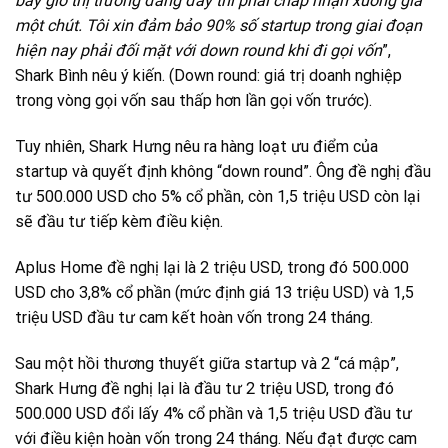
bây giờ thị trường đang đáy thì phải chấp nhận xuống giá
một chút. Tôi xin đảm bảo 90% số startup trong giai đoạn
hiện nay phải đối mặt với down round khi đi gọi vốn
”,
Shark Bình nêu ý kiến. (Down round: giá trị doanh nghiệp
trong vòng gọi vốn sau thấp hơn lần gọi vốn trước).
Tuy nhiên, Shark Hưng nêu ra hàng loạt ưu điểm của
startup và quyết định không “down round”. Ông đề nghị đầu
tư 500.000 USD cho 5% cổ phần, còn 1,5 triệu USD còn lại
sẽ đầu tư tiếp kèm điều kiện.
Aplus Home đề nghị lại là 2 triệu USD, trong đó 500.000
USD cho 3,8% cổ phần (mức định giá 13 triệu USD) và 1,5
triệu USD đầu tư cam kết hoàn vốn trong 24 tháng.
Sau một hồi thương thuyết giữa startup và 2 “cá mập”,
Shark Hưng đề nghị lại là đầu tư 2 triệu USD, trong đó
500.000 USD đổi lấy 4% cổ phần và 1,5 triệu USD đầu tư
với điều kiện hoàn vốn trong 24 tháng. Nếu đạt được cam