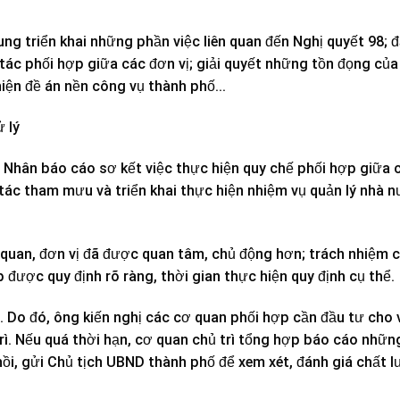
ng triển khai những phần việc liên quan đến Nghị quyết 98; 
g tác phối hợp giữa các đơn vị; giải quyết những tồn đọng củ
hiện đề án nền công vụ thành phố…
 lý
Nhân báo cáo sơ kết việc thực hiện quy chế phối hợp giữa 
ác tham mưu và triển khai thực hiện nhiệm vụ quản lý nhà 
quan, đơn vị đã được quan tâm, chủ động hơn; trách nhiệm 
 được quy định rõ ràng, thời gian thực hiện quy định cụ thể.
. Do đó, ông kiến nghị các cơ quan phối hợp cần đầu tư cho v
trì. Nếu quá thời hạn, cơ quan chủ trì tổng hợp báo cáo nhữ
ồi, gửi Chủ tịch UBND thành phố để xem xét, đánh giá chất 