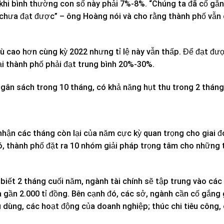
 khi bình thường con số này phải 7%-8%. “Chúng ta đã cố gắn
 chưa đạt được” – ông Hoàng nói và cho rằng thành phố vẫn
ù cao hơn cùng kỳ 2022 nhưng tỉ lệ này vẫn thấp. Để đạt được
i thành phố phải đạt trung bình 20%-30%.
ngân sách trong 10 tháng, có khả năng hụt thu trong 2 tháng
nhận các tháng còn lại của năm cực kỳ quan trọng cho giai 
đó, thành phố đặt ra 10 nhóm giải pháp trọng tâm cho những
 biết 2 tháng cuối năm, ngành tài chính sẽ tập trung vào cá
là gần 2.000 tỉ đồng. Bên cạnh đó, các sở, ngành cần cố gắng 
 dùng, các hoạt động của doanh nghiệp; thúc chi tiêu công, c