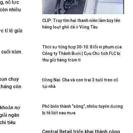
g, nỗ lực
 còn nhiều
CLIP: Truy tìm hai thanh niên làm bậy lên
hàng loạt ghế đá ở Vũng Tàu
 tỉ lệ giải
Thời sự tổng hợp 30-10: 8 lỗi vi phạm của
 cuối năm.
Công ty Thành Bưởi | Cựu Chủ tịch FLC bị
thu giữ hàng trăm tỉ
đoạn chạy
Đồng Nai: Cha và con trai 3 tuổi treo cổ
 tháng còn
tại nhà
Phố biến thành “sông”, nhiều tuyến đường
c khoản nợ
bị tê liệt sau mưa
giải ngân
hi tiêu
Central Retail triển khai thành công