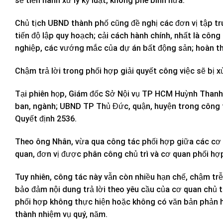
sẽ tiến hành xử lý kỷ luật, không phê bình nữa.
Chủ tịch UBND thành phố cũng đề nghị các đơn vị tập tru
tiến độ lập quy hoạch; cải cách hành chính, nhất là côn
nghiệp, các vướng mắc của dự án bất động sản; hoàn t
Chậm trả lời trong phối hợp giải quyết công việc sẽ bị xử
Tại phiên họp, Giám đốc Sở Nội vụ TP HCM Huỳnh Thanh 
ban, ngành; UBND TP Thủ Đức, quận, huyện trong công t
Quyết định 2536.
Theo ông Nhân, vừa qua công tác phối hợp giữa các cơ 
quan, đơn vị được phân công chủ trì và cơ quan phối hợp
Tuy nhiên, công tác này vẫn còn nhiều hạn chế, chậm trễ
bảo đảm nội dung trả lời theo yêu cầu của cơ quan chủ 
phối hợp không thực hiện hoặc không có văn bản phản h
thành nhiệm vụ quý, năm.