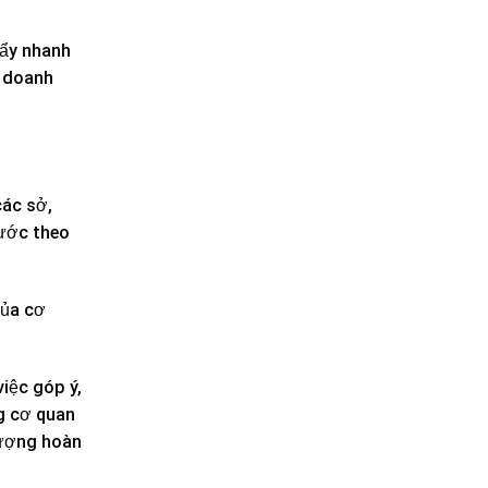
đẩy nhanh
a doanh
các sở,
nước theo
của cơ
iệc góp ý,
ng cơ quan
lượng hoàn