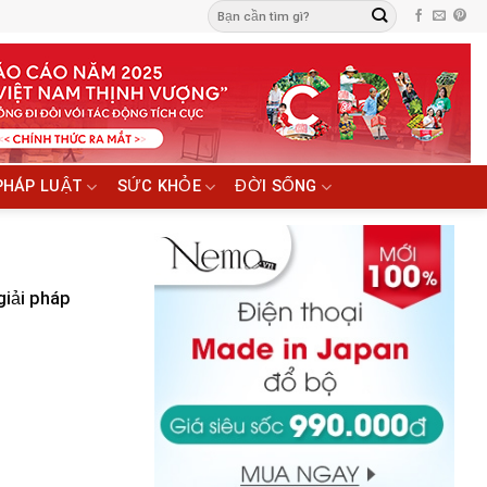
PHÁP LUẬT
SỨC KHỎE
ĐỜI SỐNG
giải pháp