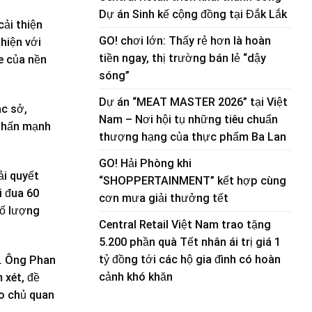
Dự án Sinh kế cộng đồng tại Đắk Lắk
cải thiện
GO! chơi lớn: Thấy rẻ hơn là hoàn
hiện với
tiền ngay, thị trường bán lẻ “dậy
e của nền
sóng”
Dự án “MEAT MASTER 2026” tại Việt
ác sở,
Nam – Nơi hội tụ những tiêu chuẩn
 nhấn mạnh
thượng hạng của thực phẩm Ba Lan
GO! Hải Phòng khi
ải quyết
“SHOPPERTAINMENT” kết hợp cùng
i đua 60
cơn mưa giải thưởng tết
số lượng
Central Retail Việt Nam trao tặng
5.200 phần quà Tết nhân ái trị giá 1
tỷ đồng tới các hộ gia đình có hoàn
g. Ông Phan
cảnh khó khăn
 xét, đề
do chủ quan