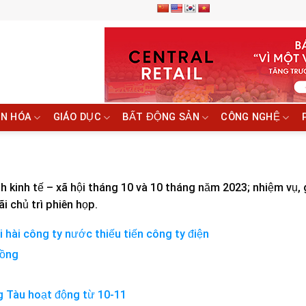
N HÓA
GIÁO DỤC
BẤT ĐỘNG SẢN
CÔNG NGHỆ
 kinh tế – xã hội tháng 10 và 10 tháng năm 2023; nhiệm vụ, 
 chủ trì phiên họp.
i hài công ty nước thiếu tiến công ty điện
đồng
ng Tàu hoạt động từ 10-11