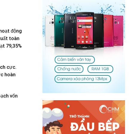
 hoạt động
xuất toàn
đạt 79,35%
ích cực.
ợc hoàn
oạch vốn