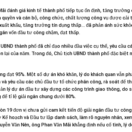
i đánh giá kinh tế thành phố tiếp tục ổn định, tăng trưởng 
nh quyền và cán bộ, công chức, chất lượng công vụ được cải t
, xuất khẩu, tăng trưởng tín dụng thấp… đã phản ánh sức khỏ
ngân vốn đầu tư công chậm, đạt thấp.
 UBND thành phố đã chỉ đạo nhiều đầu việc cụ thể, yêu cầu c
òn lại của năm. Trong đó, Chủ tịch UBND thành phố đặc biệt
công đạt 95%. Một số dự án khó khăn, lý do khách quan vẫn ph
à yêu cầu các chủ đầu tư tổ chức phân công, rà soát để th
ản lý dự án đầu tư xây dựng các công trình giao thông, do 
 để tỉ lệ giải ngân chung dưới 80%.
òn 19 đơn vị chưa gửi cam kết tiến độ giải ngân đầu tư côn
Kế hoạch và Đầu tư lập danh sách, làm rõ nguyên nhân, xem
guyễn Văn Nên, ông Phan Văn Mãi khẳng định nếu cố tình, lý 