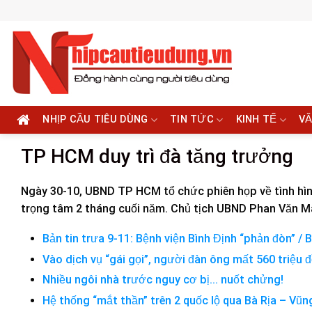
Skip
to
content
NHỊP CẦU TIÊU DÙNG
TIN TỨC
KINH TẾ
VĂ
TP HCM duy trì đà tăng trưởng
Ngày 30-10, UBND TP HCM tổ chức phiên họp về tình hình
trọng tâm 2 tháng cuối năm. Chủ tịch UBND Phan Văn Mãi
Bản tin trưa 9-11: Bệnh viện Bình Định “phản đòn” / B
Vào dịch vụ “gái gọi”, người đàn ông mất 560 triệu 
Nhiều ngôi nhà trước nguy cơ bị… nuốt chửng!
Hệ thống “mắt thần” trên 2 quốc lộ qua Bà Rịa – Vũ