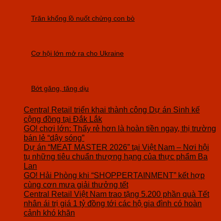
Trăn khổng lồ nuốt chửng con bò
Cơ hội lớn mở ra cho Ukraine
Bớt găng, tăng dịu
Central Retail triển khai thành công Dự án Sinh kế
cộng đồng tại Đắk Lắk
GO! chơi lớn: Thấy rẻ hơn là hoàn tiền ngay, thị trường
bán lẻ “dậy sóng”
Dự án “MEAT MASTER 2026” tại Việt Nam – Nơi hội
tụ những tiêu chuẩn thượng hạng của thực phẩm Ba
Lan
GO! Hải Phòng khi “SHOPPERTAINMENT” kết hợp
cùng cơn mưa giải thưởng tết
Central Retail Việt Nam trao tặng 5.200 phần quà Tết
nhân ái trị giá 1 tỷ đồng tới các hộ gia đình có hoàn
cảnh khó khăn