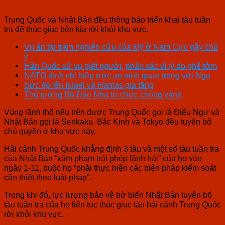
Trung Quốc và Nhật Bản đều thông báo triển khai tàu tuần
tra để thúc giục bên kia rời khỏi khu vực.
Vụ án tại trạm nghiên cứu của Mỹ ở Nam Cực gây chú
ý
Hàn Quốc xử vụ giết người, phân xác vì lý do ghê tởm
NATO đình chỉ hiệp ước an ninh quan trọng với Nga
Sức ép lên Israel và Hamas gia tăng
Thủ tướng Bồ Đào Nha từ chức chóng vánh
Vùng lãnh thổ nêu trên được Trung Quốc gọi là Điếu Ngư và
Nhật Bản gọi là Senkaku. Bắc Kinh và Tokyo đều tuyên bố
chủ quyền ở khu vực này.
Hải cảnh Trung Quốc khẳng định 3 tàu và một số tàu tuần tra
của Nhật Bản “xâm phạm trái phép lãnh hải” của họ vào
ngày 1-11, buộc họ “phải thực hiện các biện pháp kiểm soát
cần thiết theo luật pháp”.
Trong khi đó, lực lượng bảo vệ bờ biển Nhật Bản tuyên bố
tàu tuần tra của họ liên tục thúc giục tàu hải cảnh Trung Quốc
rời khỏi khu vực.