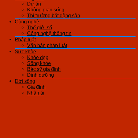
Dự án
Không gian sống
Thị trường bất động sản
Công nghệ
Thế giới số
Công nghệ thông tin
Pháp luật
Văn bản pháp luật
Sức khỏe
Khỏe đẹp
Sống khỏe
Bác sỹ gia đình
Dinh dưỡng
Đời sống
Gia đình
Nhân ái