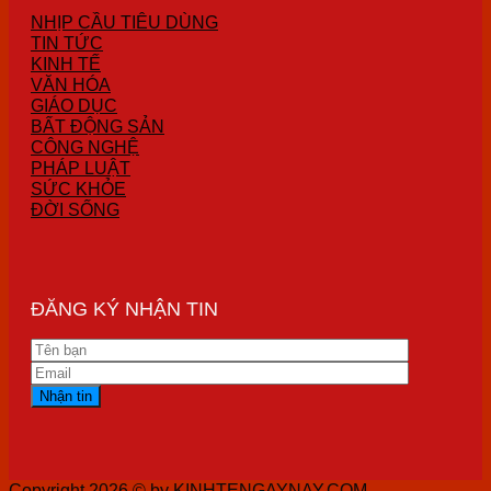
NHỊP CẦU TIÊU DÙNG
TIN TỨC
KINH TẾ
VĂN HÓA
GIÁO DỤC
BẤT ĐỘNG SẢN
CÔNG NGHỆ
PHÁP LUẬT
SỨC KHỎE
ĐỜI SỐNG
ĐĂNG KÝ NHẬN TIN
Copyright 2026 ©
by KINHTENGAYNAY.COM