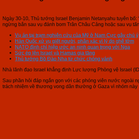
Ngày 30-10, Thủ tướng Israel Benjamin Netanyahu tuyên bố: “
ngừng bắn sau vụ đánh bom Trân Châu Cảng hoặc sau vụ tấn 
Vụ án tại trạm nghiên cứu của Mỹ ở Nam Cực gây chú ý
Hàn Quốc xử vụ giết người, phân xác vì lý do ghê tởm
NATO đình chỉ hiệp ước an ninh quan trọng với Nga
Sức ép lên Israel và Hamas gia tăng
Thủ tướng Bồ Đào Nha từ chức chóng vánh
Nhà lãnh đạo Israel khẳng định Lực lượng Phòng vệ Israel (
Sau phần hỏi đáp ngắn gọn với các phóng viên nước ngoài ng
trách nhiệm về thương vong dân thường ở Gaza vì nhóm này bắ