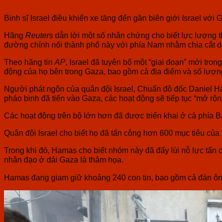
Binh sĩ Israel điều khiển xe tăng đến gần biên giới Israel vớ
Hãng
Reuters
dẫn lời một số nhân chứng cho biết lực lượng 
đường chính nối thành phố này với phía Nam nhằm chia cắt d
Theo hãng tin
AP
, Israel đã tuyên bố một “giai đoạn” mới tro
động của họ bên trong Gaza, bao gồm cả địa điểm và số lượng
Người phát ngôn của quân đội Israel, Chuẩn đô đốc Daniel Hagar
pháo binh đã tiến vào Gaza, các hoạt động sẽ tiếp tục “mở rộ
Các hoạt động trên bộ lớn hơn đã được triển khai ở cả phía 
Quân đội Israel cho biết họ đã tấn công hơn 600 mục tiêu của 
Trong khi đó, Hamas cho biết nhóm này đã đẩy lùi nỗ lực tấn 
nhân đạo ở dải Gaza là thảm họa.
Hamas đang giam giữ khoảng 240 con tin, bao gồm cả đàn ông