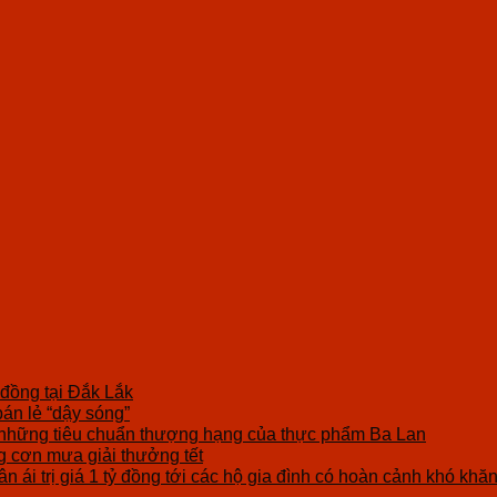
 đồng tại Đắk Lắk
bán lẻ “dậy sóng”
những tiêu chuẩn thượng hạng của thực phẩm Ba Lan
cơn mưa giải thưởng tết
n ái trị giá 1 tỷ đồng tới các hộ gia đình có hoàn cảnh khó khă