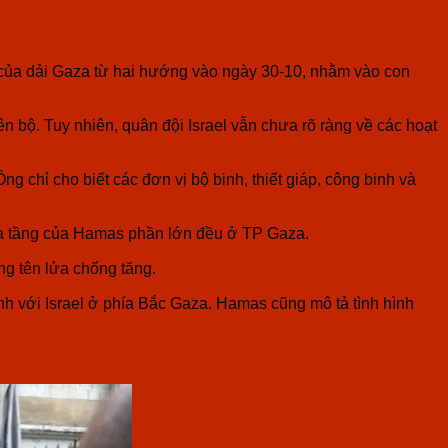
c của dải Gaza từ hai hướng vào ngày 30-10, nhằm vào con
ên bộ. Tuy nhiên, quân đội Israel vẫn chưa rõ ràng về các hoạt
g chỉ cho biết các đơn vị bộ binh, thiết giáp, công binh và
 hạ tầng của Hamas phần lớn đều ở TP Gaza.
ng tên lửa chống tăng.
nh với Israel ở phía Bắc Gaza. Hamas cũng mô tả tình hình