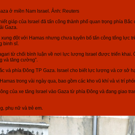
i Gaza ở miền Nam Israel. Ảnh: Reuters
thiết giáp của Israel đã tấn công thành phố quan trọng phía Bắ
ải Gaza.
ng xung đột với Hamas nhưng chưa tuyên bố tấn công tổng lực tr
 binh sĩ.
i từ chối bình luận về nơi lực lượng Israel được triển khai. Ôn
ng và tăng cường”.
Bắc và phía Đông TP Gaza. Israel cho biết lực lượng và cơ sở
Hamas trong vài ngày qua, bao gồm các kho vũ khí và vị trí phó
công của xe tăng Israel vào Gaza từ phía Đông và đang giao tra
, phụ nữ và trẻ em.