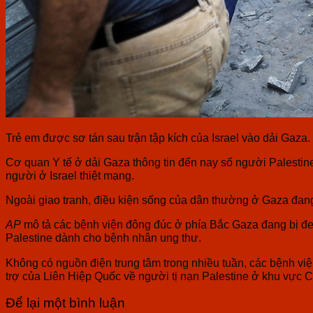
Trẻ em được sơ tán sau trận tập kích của Israel vào dải Gaza.
Cơ quan Y tế ở dải Gaza thông tin đến nay số người Palestine
người ở Israel thiệt mạng.
Ngoài giao tranh, điều kiện sống của dân thường ở Gaza đang 
AP
mô tả các bệnh viện đông đúc ở phía Bắc Gaza đang bị đe 
Palestine dành cho bệnh nhân ung thư.
Không có nguồn điện trung tâm trong nhiều tuần, các bệnh việ
trợ của Liên Hiệp Quốc về người tị nạn Palestine ở khu vự
Để lại một bình luận