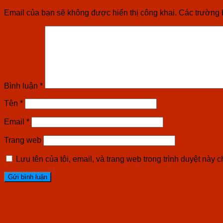
Email của bạn sẽ không được hiển thị công khai.
Các trường 
Bình luận
*
Tên
*
Email
*
Trang web
Lưu tên của tôi, email, và trang web trong trình duyệt này ch