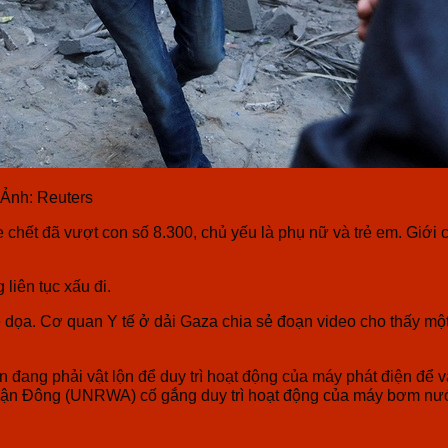
 Ảnh: Reuters
 chết đã vượt con số 8.300, chủ yếu là phụ nữ và trẻ em. Giới 
liên tục xấu đi.
dọa. Cơ quan Y tế ở dải Gaza chia sẻ đoạn video cho thấy một
n đang phải vật lộn để duy trì hoạt động của máy phát điện để 
c Cận Đông (UNRWA) cố gắng duy trì hoạt động của máy bơm nư