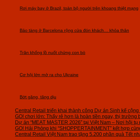
Rơi máy bay ở Brazil, toàn bộ người trên khoang thiệt mạng
Bảo tàng ở Barcelona rộng cửa đón khách… khỏa thân
Trăn khổng lồ nuốt chửng con bò
Cơ hội lớn mở ra cho Ukraine
Bớt găng, tăng dịu
Central Retail triển khai thành công Dự án Sinh kế cộng
GO! chơi lớn: Thấy rẻ hơn là hoàn tiền ngay, thị trường 
Dự án “MEAT MASTER 2026” tại Việt Nam – Nơi hội tụ 
GO! Hải Phòng khi “SHOPPERTAINMENT” kết hợp cùng 
Central Retail Việt Nam trao tặng 5.200 phần quà Tết nhâ