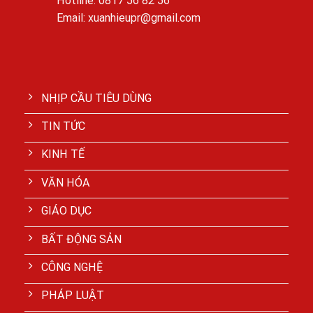
Hotline: 0817 56 82 56
Email: xuanhieupr@gmail.com
NHỊP CẦU TIÊU DÙNG
TIN TỨC
KINH TẾ
VĂN HÓA
GIÁO DỤC
BẤT ĐỘNG SẢN
CÔNG NGHỆ
PHÁP LUẬT