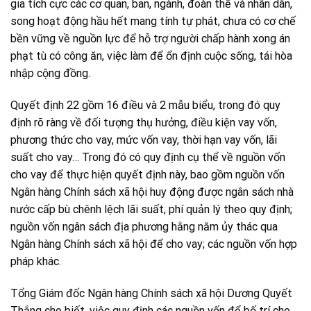
gia tích cực các cơ quan, ban, ngành, đoàn thể và nhân dân,
song hoạt động hầu hết mang tính tự phát, chưa có cơ chế
bền vững về nguồn lực để hỗ trợ người chấp hành xong án
phạt tù có công ăn, việc làm để ổn định cuộc sống, tái hòa
nhập cộng đồng.
Quyết định 22 gồm 16 điều và 2 mẫu biểu, trong đó quy
định rõ ràng về đối tượng thụ hưởng, điều kiện vay vốn,
phương thức cho vay, mức vốn vay, thời hạn vay vốn, lãi
suất cho vay… Trong đó có quy định cụ thể về nguồn vốn
cho vay để thực hiện quyết định này, bao gồm nguồn vốn
Ngân hàng Chính sách xã hội huy động được ngân sách nhà
nước cấp bù chênh lệch lãi suất, phí quản lý theo quy định;
nguồn vốn ngân sách địa phương hằng năm ủy thác qua
Ngân hàng Chính sách xã hội để cho vay; các nguồn vốn hợp
pháp khác.
Tổng Giám đốc Ngân hàng Chính sách xã hội Dương Quyết
Thắng cho biết, việc quy định các nguồn vốn để bố trí cho