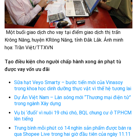
Một buổi giao dịch cho vay tại điểm giao dịch thị trấn
Krông Năng, huyện KRông Năng, tỉnh Đắk Lắk. Ảnh minh
họa: Trần Việt/TTXVN
Tạo điều kiện cho người chấp hành xong án phạt tù
được vay vốn ưu đãi
Sữa hạt Veyo Smarty – bước tiến mới của Vinasoy
trong khoa học dinh dưỡng thực vật vì thế hệ tương lai
Dự Án Việt Nam – Làn sóng mới “Thương mại điện tử”
trong ngành Xây dựng
Vụ bị ‘đuổi’ vì nuôi 19 chú chó, BQL chung cư ở TP.HCM
lên tiếng
Trung bình mỗi phút có 14 nghìn sản phẩm được bán ra
qua Shopee Live trong hai giờ đầu tiên của ngày 11.11