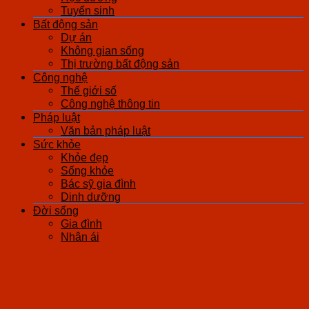
Tuyển sinh
Bất động sản
Dự án
Không gian sống
Thị trường bất động sản
Công nghệ
Thế giới số
Công nghệ thông tin
Pháp luật
Văn bản pháp luật
Sức khỏe
Khỏe đẹp
Sống khỏe
Bác sỹ gia đình
Dinh dưỡng
Đời sống
Gia đình
Nhân ái