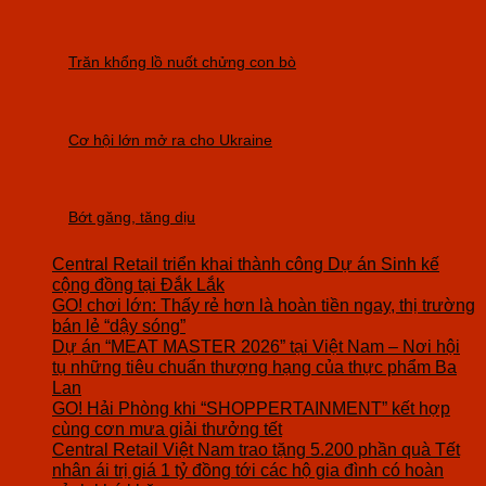
Trăn khổng lồ nuốt chửng con bò
Cơ hội lớn mở ra cho Ukraine
Bớt găng, tăng dịu
Central Retail triển khai thành công Dự án Sinh kế
cộng đồng tại Đắk Lắk
GO! chơi lớn: Thấy rẻ hơn là hoàn tiền ngay, thị trường
bán lẻ “dậy sóng”
Dự án “MEAT MASTER 2026” tại Việt Nam – Nơi hội
tụ những tiêu chuẩn thượng hạng của thực phẩm Ba
Lan
GO! Hải Phòng khi “SHOPPERTAINMENT” kết hợp
cùng cơn mưa giải thưởng tết
Central Retail Việt Nam trao tặng 5.200 phần quà Tết
nhân ái trị giá 1 tỷ đồng tới các hộ gia đình có hoàn