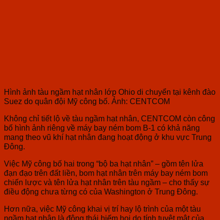
Hình ảnh tàu ngầm hạt nhân lớp Ohio di chuyển tại kênh đào
Suez do quân đội Mỹ công bố. Ảnh: CENTCOM
Không chỉ tiết lộ về tàu ngầm hạt nhân, CENTCOM còn công
bố hình ảnh riêng về máy bay ném bom B-1 có khả năng
mang theo vũ khí hạt nhân đang hoạt động ở khu vực Trung
Đông.
Việc Mỹ công bố hai trong “bộ ba hạt nhân” – gồm tên lửa
đạn đạo trên đất liền, bom hạt nhân trên máy bay ném bom
chiến lược và tên lửa hạt nhân trên tàu ngầm – cho thấy sự
điều động chưa từng có của Washington ở Trung Đông.
Hơn nữa, việc Mỹ công khai vị trí hay lộ trình của một tàu
ngầm hạt nhân là động thái hiếm hoi do tính tuyệt mật của