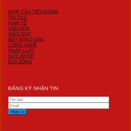
NHỊP CẦU TIÊU DÙNG
TIN TỨC
KINH TẾ
VĂN HÓA
GIÁO DỤC
BẤT ĐỘNG SẢN
CÔNG NGHỆ
PHÁP LUẬT
SỨC KHỎE
ĐỜI SỐNG
ĐĂNG KÝ NHẬN TIN