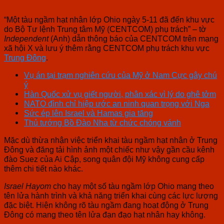
“Một tàu ngầm hạt nhân lớp Ohio ngày 5-11 đã đến khu vực
do Bộ Tư lệnh Trung tâm Mỹ (CENTCOM) phụ trách” – tờ
Independent
(Anh) dẫn thông báo của CENTCOM trên mạng
xã hội X và lưu ý thêm rằng CENTCOM phụ trách khu vực
Trung Đông
.
Vụ án tại trạm nghiên cứu của Mỹ ở Nam Cực gây chú
ý
Hàn Quốc xử vụ giết người, phân xác vì lý do ghê tởm
NATO đình chỉ hiệp ước an ninh quan trọng với Nga
Sức ép lên Israel và Hamas gia tăng
Thủ tướng Bồ Đào Nha từ chức chóng vánh
Mặc dù thừa nhận việc triển khai tàu ngầm hạt nhân ở Trung
Đông và đăng tải hình ảnh một chiếc như vậy gần cầu kênh
đào Suez của Ai Cập, song quân đội Mỹ không cung cấp
thêm chi tiết nào khác.
Israel Hayom
cho hay một số tàu ngầm lớp Ohio mang theo
tên lửa hành trình và khả năng triển khai cùng các lực lượng
đặc biệt. Hiện không rõ tàu ngầm đang hoạt động ở Trung
Đông có mang theo tên lửa đạn đạo hạt nhân hay không.