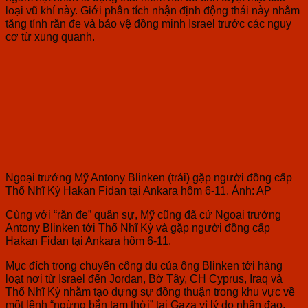
loại vũ khí này. G
iới phân tích nhận định động thái này nhằm
tăng tính răn đe và bảo vệ đồng minh Israel trước các nguy
cơ từ xung quanh.
Ngoại trưởng Mỹ Antony Blinken (trái) gặp người đồng cấp
Thổ Nhĩ Kỳ Hakan Fidan tại Ankara hôm 6-11. Ảnh: AP
Cùng với “răn đe” quân sự, Mỹ cũng đã cử Ngoại trưởng
Antony Blinken tới Thổ Nhĩ Kỳ và gặp người đồng cấp
Hakan Fidan tại Ankara hôm 6-11.
Mục đích trong chuyến công du của ông Blinken tới hàng
loạt nơi từ Israel đến Jordan, Bờ Tây, CH Cyprus, Iraq và
Thổ Nhĩ Kỳ nhằm tạo dựng sự đồng thuận trong khu vực về
một lệnh “ngừng bắn tạm thời” tại Gaza vì lý do nhân đạo.