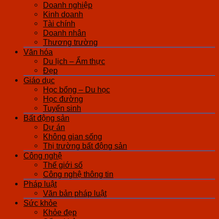
Doanh nghiệp
Kinh doanh
Tài chính
Doanh nhân
Thương trường
Văn hóa
Du lịch – Ẩm thực
Đẹp
Giáo dục
Học bổng – Du học
Học đường
Tuyển sinh
Bất động sản
Dự án
Không gian sống
Thị trường bất động sản
Công nghệ
Thế giới số
Công nghệ thông tin
Pháp luật
Văn bản pháp luật
Sức khỏe
Khỏe đẹp