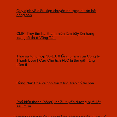
Quy định về điều kiện chuyển nhượng dự án bất
động sản
CLIP: Truy tìm hai thanh niên làm bậy lên hàng
loạt ghế đá ở Vũng Tàu
Thời sự tổng hợp 30-10: 8 lỗi vi phạm của Công ty
Thành Bưởi | Cựu Chủ tịch FLC bị thu giữ hàng
trăm tỉ
Đồng Nai: Cha và con trai 3 tuổi treo cổ tại nhà
Phố biến thành “sông”, nhiều tuyến đường bị tê liệt
sau mưa