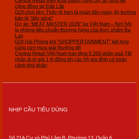
Central Retail triển khai thành công Dự án Sinh kế
cộng đồng tại Đắk Lắk
GO! chơi lớn: Thấy rẻ hơn là hoàn tiền ngay, thị trường
bán lẻ “dậy sóng”
Dự án “MEAT MASTER 2026” tại Việt Nam – Nơi hội
tụ những tiêu chuẩn thượng hạng của thực phẩm Ba
Lan
GO! Hải Phòng khi “SHOPPERTAINMENT” kết hợp
cùng cơn mưa giải thưởng tết
Central Retail Việt Nam trao tặng 5.200 phần quà Tết
nhân ái trị giá 1 tỷ đồng tới các hộ gia đình có hoàn
cảnh khó khăn
NHỊP CẦU TIÊU DÙNG
Số 21A Cư xá Phú Lâm B, Phường 13, Quận 6,