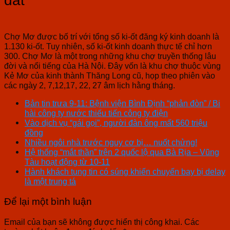
đất”
Chợ Mơ được bố trí với tổng số ki-ốt đăng ký kinh doanh là
1.130 ki-ốt. Tuy nhiên, số ki-ốt kinh doanh thực tế chỉ hơn
300. Chợ Mơ là một trong những khu chợ truyền thống lâu
đời và nổi tiếng của Hà Nội. Đây vốn là khu chợ thuộc vùng
Kẻ Mơ của kinh thành Thăng Long cũ, họp theo phiên vào
các ngày 2, 7,12,17, 22, 27 âm lịch hằng tháng.
Bản tin trưa 9-11: Bệnh viện Bình Định “phản đòn” / Bi
hài công ty nước thiếu tiến công ty điện
Vào dịch vụ “gái gọi”, người đàn ông mất 560 triệu
đồng
Nhiều ngôi nhà trước nguy cơ bị… nuốt chửng!
Hệ thống “mắt thần” trên 2 quốc lộ qua Bà Rịa – Vũng
Tàu hoạt động từ 10-11
Hành khách tung tin có súng khiến chuyến bay bị delay
là một trung tá
Để lại một bình luận
Email của bạn sẽ không được hiển thị công khai.
Các