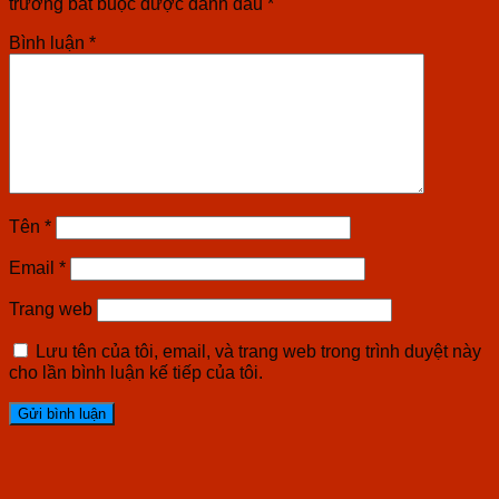
trường bắt buộc được đánh dấu
*
Bình luận
*
Tên
*
Email
*
Trang web
Lưu tên của tôi, email, và trang web trong trình duyệt này
cho lần bình luận kế tiếp của tôi.