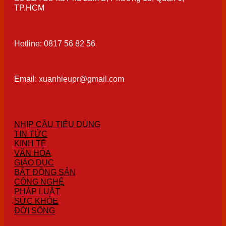
TP.HCM
Hotline: 0817 56 82 56
Email: xuanhieupr@gmail.com
NHỊP CẦU TIÊU DÙNG
TIN TỨC
KINH TẾ
VĂN HÓA
GIÁO DỤC
BẤT ĐỘNG SẢN
CÔNG NGHỆ
PHÁP LUẬT
SỨC KHỎE
ĐỜI SỐNG