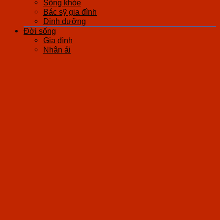
Sống khỏe
Bác sỹ gia đình
Dinh dưỡng
Đời sống
Gia đình
Nhân ái