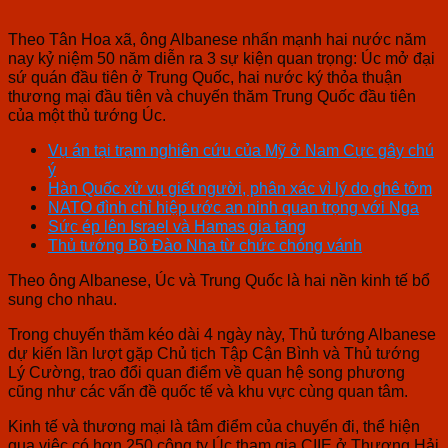
Theo Tân Hoa xã, ông Albanese nhấn mạnh hai nước năm
nay kỷ niệm 50 năm diễn ra 3 sự kiện quan trọng: Úc mở đại
sứ quán đầu tiên ở Trung Quốc, hai nước ký thỏa thuận
thương mại đầu tiên và chuyến thăm Trung Quốc đầu tiên
của một thủ tướng Úc.
Vụ án tại trạm nghiên cứu của Mỹ ở Nam Cực gây chú
ý
Hàn Quốc xử vụ giết người, phân xác vì lý do ghê tởm
NATO đình chỉ hiệp ước an ninh quan trọng với Nga
Sức ép lên Israel và Hamas gia tăng
Thủ tướng Bồ Đào Nha từ chức chóng vánh
Theo ông Albanese, Úc và Trung Quốc là hai nền kinh tế bổ
sung cho nhau.
Trong chuyến thăm kéo dài 4 ngày này, Thủ tướng Albanese
dự kiến lần lượt gặp Chủ tịch Tập Cận Bình và Thủ tướng
Lý Cường, trao đổi quan điểm về quan hệ song phương
cũng như các vấn đề quốc tế và khu vực cùng quan tâm.
Kinh tế và thương mại là tâm điểm của chuyến đi, thể hiện
qua việc có hơn 250 công ty Úc tham gia CIIE ở Thượng Hải