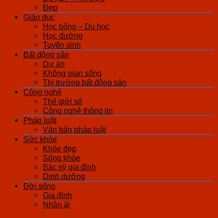
Đẹp
Giáo dục
Học bổng – Du học
Học đường
Tuyển sinh
Bất động sản
Dự án
Không gian sống
Thị trường bất động sản
Công nghệ
Thế giới số
Công nghệ thông tin
Pháp luật
Văn bản pháp luật
Sức khỏe
Khỏe đẹp
Sống khỏe
Bác sỹ gia đình
Dinh dưỡng
Đời sống
Gia đình
Nhân ái