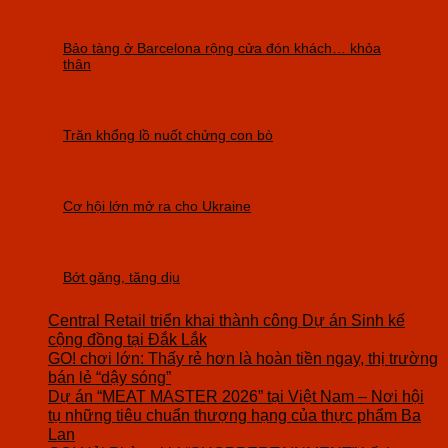
Bảo tàng ở Barcelona rộng cửa đón khách… khỏa
thân
Trăn khổng lồ nuốt chửng con bò
Cơ hội lớn mở ra cho Ukraine
Bớt găng, tăng dịu
Central Retail triển khai thành công Dự án Sinh kế
cộng đồng tại Đắk Lắk
GO! chơi lớn: Thấy rẻ hơn là hoàn tiền ngay, thị trường
bán lẻ “dậy sóng”
Dự án “MEAT MASTER 2026” tại Việt Nam – Nơi hội
tụ những tiêu chuẩn thượng hạng của thực phẩm Ba
Lan