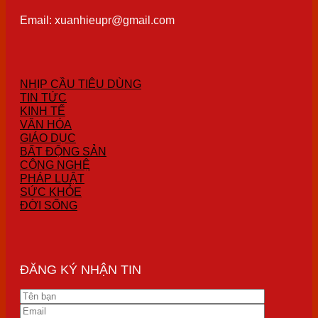
Email: xuanhieupr@gmail.com
NHỊP CẦU TIÊU DÙNG
TIN TỨC
KINH TẾ
VĂN HÓA
GIÁO DỤC
BẤT ĐỘNG SẢN
CÔNG NGHỆ
PHÁP LUẬT
SỨC KHỎE
ĐỜI SỐNG
ĐĂNG KÝ NHẬN TIN