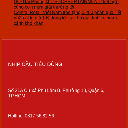
GO! Hải Phòng khi “SHOPPERTAINMENT” kết hợp
cùng cơn mưa giải thưởng tết
Central Retail Việt Nam trao tặng 5.200 phần quà Tết
nhân ái trị giá 1 tỷ đồng tới các hộ gia đình có hoàn
cảnh khó khăn
NHỊP CẦU TIÊU DÙNG
Số 21A Cư xá Phú Lâm B, Phường 13, Quận 6,
TP.HCM
Hotline: 0817 56 82 56