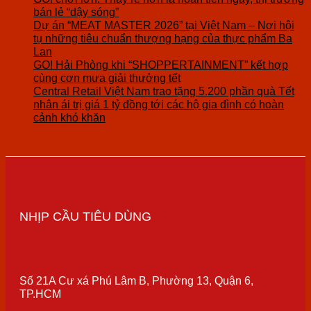
bán lẻ “dậy sóng”
Dự án “MEAT MASTER 2026” tại Việt Nam – Nơi hội
tụ những tiêu chuẩn thượng hạng của thực phẩm Ba
Lan
GO! Hải Phòng khi “SHOPPERTAINMENT” kết hợp
cùng cơn mưa giải thưởng tết
Central Retail Việt Nam trao tặng 5.200 phần quà Tết
nhân ái trị giá 1 tỷ đồng tới các hộ gia đình có hoàn
cảnh khó khăn
NHỊP CẦU TIÊU DÙNG
Số 21A Cư xá Phú Lâm B, Phường 13, Quận 6,
TP.HCM