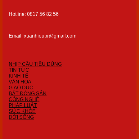
Hotline: 0817 56 82 56
Email: xuanhieupr@gmail.com
NHỊP CẦU TIÊU DÙNG
TIN TỨC
KINH TẾ
VĂN HÓA
GIÁO DỤC
BẤT ĐỘNG SẢN
CÔNG NGHỆ
PHÁP LUẬT
SỨC KHỎE
ĐỜI SỐNG