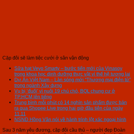
Cặp đôi sẽ làm tiệc cưới ở sân vận động
Sữa hạt Veyo Smarty – bước tiến mới của Vinasoy
trong khoa học dinh dưỡng thực vật vì thế hệ tương lai
Dự Án Việt Nam – Làn sóng mới “Thương mại điện tử”
trong ngành Xây dựng
Vụ bị ‘đuổi’ vì nuôi 19 chú chó, BQL chung cư ở
TP.HCM lên tiếng
Trung bình mỗi phút có 14 nghìn sản phẩm được bán
ra qua Shopee Live trong hai giờ đầu tiên của ngày
11.11
NSND Hồng Vân nói về hành trình lột xác ngoại hình
Sau 3 năm yêu đương, cặp đôi cầu thủ – người đẹp Đoàn