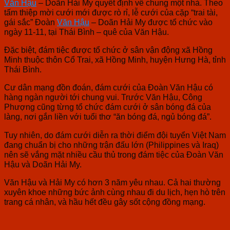
Văn Hậu
– Doãn Hải My quyết định về chung một nhà. Theo
tấm thiệp mời cưới mới được rò rỉ, lễ cưới của cặp “trai tài,
gái sắc” Đoàn
Văn Hậu
– Doãn Hải My được tổ chức vào
ngày 11-11, tại Thái Bình – quê của Văn Hậu.
Đặc biệt, đám tiệc được tổ chức ở sân vận động xã Hồng
Minh thuộc thôn Cổ Trai, xã Hồng Minh, huyện Hưng Hà, tỉnh
Thái Bình.
Cư dân mạng đồn đoán, đám cưới của Đoàn Văn Hậu có
hàng ngàn người tới chung vui. Trước Văn Hậu, Công
Phượng cũng từng tổ chức đám cưới ở sân bóng đá của
làng, nơi gắn liền với tuổi thơ “ăn bóng đá, ngủ bóng đá”.
Tuy nhiên, do đám cưới diễn ra thời điểm đội tuyển Việt Nam
đang chuẩn bị cho những trận đấu lớn (Philippines và Iraq)
nên sẽ vắng mặt nhiều cầu thủ trong đám tiệc của Đoàn Văn
Hậu và Doãn Hải My.
Văn Hậu và Hải My có hơn 3 năm yêu nhau. Cả hai thường
xuyên khoe những bức ảnh cùng nhau đi du lịch, hẹn hò trên
trang cá nhân, và hầu hết đều gây sốt cộng đồng mạng.