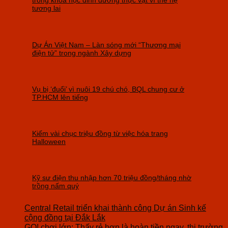
trong khoa học dinh dưỡng thực vật vì thế hệ
tương lai
Dự Án Việt Nam – Làn sóng mới “Thương mại
điện tử” trong ngành Xây dựng
Vụ bị ‘đuổi’ vì nuôi 19 chú chó, BQL chung cư ở
TP.HCM lên tiếng
Kiếm vài chục triệu đồng từ việc hóa trang
Halloween
Kỹ sư điện thu nhập hơn 70 triệu đồng/tháng nhờ
trồng nấm quý
Central Retail triển khai thành công Dự án Sinh kế
cộng đồng tại Đắk Lắk
GO! chơi lớn: Thấy rẻ hơn là hoàn tiền ngay, thị trường