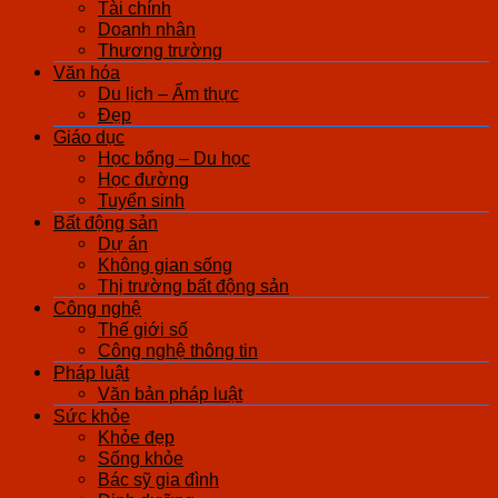
Tài chính
Doanh nhân
Thương trường
Văn hóa
Du lịch – Ẩm thực
Đẹp
Giáo dục
Học bổng – Du học
Học đường
Tuyển sinh
Bất động sản
Dự án
Không gian sống
Thị trường bất động sản
Công nghệ
Thế giới số
Công nghệ thông tin
Pháp luật
Văn bản pháp luật
Sức khỏe
Khỏe đẹp
Sống khỏe
Bác sỹ gia đình