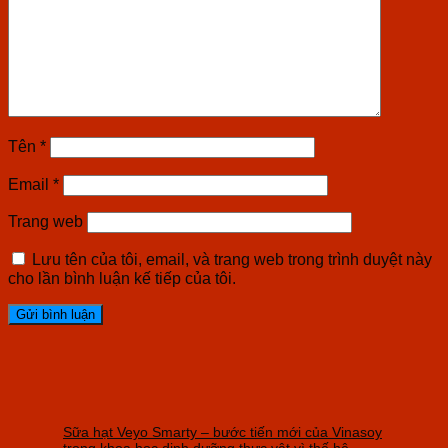
Tên
*
Email
*
Trang web
Lưu tên của tôi, email, và trang web trong trình duyệt này
cho lần bình luận kế tiếp của tôi.
Sữa hạt Veyo Smarty – bước tiến mới của Vinasoy