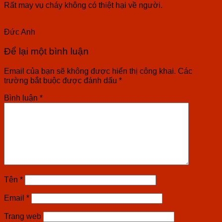
Rất may vụ cháy không có thiệt hại về người.
Đức Anh
Để lại một bình luận
Email của bạn sẽ không được hiển thị công khai.
Các
trường bắt buộc được đánh dấu
*
Bình luận
*
Tên
*
Email
*
Trang web