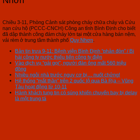
Nhơn
Chiều 3-11, Phòng Cảnh sát phòng cháy chữa cháy và Cứu
nạn cứu hộ (PCCC-CNCH) Công an tỉnh Bình Định cho biết
đã dập thành công đám cháy lớn tại một cửa hàng bán nệm,
vải rèm ở trung tâm thành phố
Quy Nhơn
.
Bản tin trưa 9-11: Bệnh viện Bình Định “phản đòn” / Bi
hài công ty nước thiếu tiến công ty điện
Vào dịch vụ “gái gọi”, người đàn ông mất 560 triệu
đồng
Nhiều ngôi nhà trước nguy cơ bị… nuốt chửng!
Hệ thống “mắt thần” trên 2 quốc lộ qua Bà Rịa – Vũng
Tàu hoạt động từ 10-11
Hành khách tung tin có súng khiến chuyến bay bị delay
là một trung tá