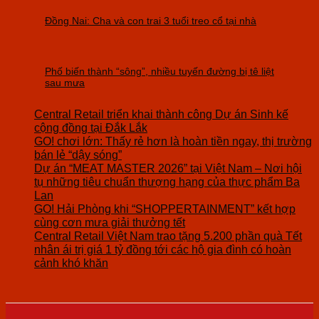
Đồng Nai: Cha và con trai 3 tuổi treo cổ tại nhà
Phố biến thành “sông”, nhiều tuyến đường bị tê liệt
sau mưa
Central Retail triển khai thành công Dự án Sinh kế
cộng đồng tại Đắk Lắk
GO! chơi lớn: Thấy rẻ hơn là hoàn tiền ngay, thị trường
bán lẻ “dậy sóng”
Dự án “MEAT MASTER 2026” tại Việt Nam – Nơi hội
tụ những tiêu chuẩn thượng hạng của thực phẩm Ba
Lan
GO! Hải Phòng khi “SHOPPERTAINMENT” kết hợp
cùng cơn mưa giải thưởng tết
Central Retail Việt Nam trao tặng 5.200 phần quà Tết
nhân ái trị giá 1 tỷ đồng tới các hộ gia đình có hoàn
cảnh khó khăn