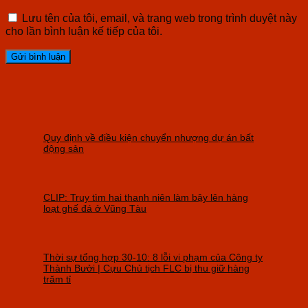
Lưu tên của tôi, email, và trang web trong trình duyệt này
cho lần bình luận kế tiếp của tôi.
Quy định về điều kiện chuyển nhượng dự án bất
động sản
CLIP: Truy tìm hai thanh niên làm bậy lên hàng
loạt ghế đá ở Vũng Tàu
Thời sự tổng hợp 30-10: 8 lỗi vi phạm của Công ty
Thành Bưởi | Cựu Chủ tịch FLC bị thu giữ hàng
trăm tỉ