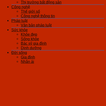
Thị trường bất động sản
Công nghệ
Thế giới số
Công nghệ thông tin
Pháp luật
Văn bản pháp luật
Sức khỏe
Khỏe đẹp
Sống khỏe
Bác sỹ gia đình
Dinh dưỡng
Đời sống
Gia đình
Nhân ái