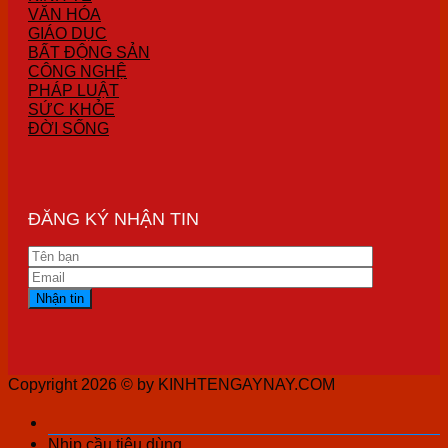
VĂN HÓA
GIÁO DỤC
BẤT ĐỘNG SẢN
CÔNG NGHỆ
PHÁP LUẬT
SỨC KHỎE
ĐỜI SỐNG
ĐĂNG KÝ NHẬN TIN
Copyright 2026 ©
by KINHTENGAYNAY.COM
Nhịp cầu tiêu dùng