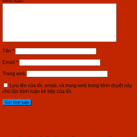
Bình luận
*
Tên
*
Email
*
Trang web
Lưu tên của tôi, email, và trang web trong trình duyệt này
cho lần bình luận kế tiếp của tôi.