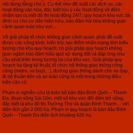
nội dung đáng chú ý. Cụ thể như đề xuất các dịch vụ, các
hoạt động văn hóa, đặc biệt lưu ý các hoạt động về đêm
nhằm tạo ra một đô thị hoạt động 24/7; quy hoạch khu vực tái
định cư cho cư dân hiện hữu, bảo đảm hài hòa không gian
cảnh quan toàn khu vực…
Về giải pháp tổ chức không gian cảnh quan, phải đề xuất
được các công trình, kiến trúc tạo điểm nhấn mang tính biểu
tượng cho khu quy hoạch; có giải pháp quy hoạch không
gian ngầm bảo đảm hiệu quả sử dụng đất và đáp ứng nhu
cầu phát triển trong tương lai của khu vực. Giải pháp quy
hoạch hạ tầng kỹ thuật, tổ chức hệ thống giao thông công
cộng (metro, xe buýt…), đường giao thông dành cho xe đạp,
đi bộ thuận tiện và an toàn cũng là một trong những điều
kiện cần có.
Phạm vi nghiên cứu là toàn bộ bán đảo Bình Quới – Thanh
Đa, đoạn sông Sài Gòn, một số khu vực đối diện bờ sông,
đặc biệt là khu đô thị Trường Thọ và quận Bình Thạnh… với
diện tích gần 2.000 ha. Phạm vi quy hoạch là bán đảo Bình
Quới – Thanh Đa diện tích khoảng 426 ha.