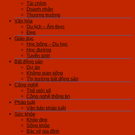
Tài chính
Doanh nhân
Thương trường
Văn hóa
Du lịch – Ẩm thực
Đẹp
Giáo dục
Học bổng – Du học
Học đường
Tuyển sinh
Bất động sản
Dự án
Không gian sống
Thị trường bất động sản
Công nghệ
Thế giới số
Công nghệ thông tin
Pháp luật
Văn bản pháp luật
Sức khỏe
Khỏe đẹp
Sống khỏe
Bác sỹ gia đình