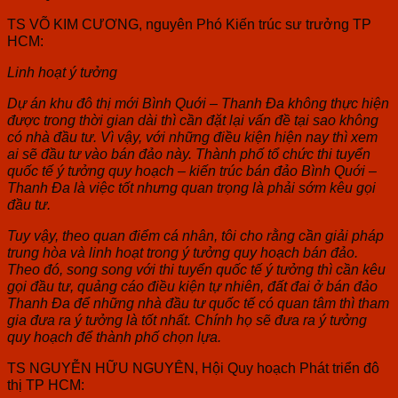
TS VÕ KIM CƯƠNG,
nguyên Phó Kiến trúc sư trưởng TP
HCM:
Linh hoạt ý tưởng
Dự án khu đô thị mới Bình Quới – Thanh Đa không thực hiện
được trong thời gian dài thì cần đặt lại vấn đề tại sao không
có nhà đầu tư. Vì vậy, với những điều kiện hiện nay thì xem
ai sẽ đầu tư vào bán đảo này. Thành phố tổ chức thi tuyển
quốc tế ý tưởng quy hoạch – kiến trúc bán đảo Bình Quới –
Thanh Đa là việc tốt nhưng quan trọng là phải sớm kêu gọi
đầu tư.
Tuy vậy, theo quan điểm cá nhân, tôi cho rằng cần giải pháp
trung hòa và linh hoạt trong ý tưởng quy hoạch bán đảo.
Theo đó, song song với thi tuyển quốc tế ý tưởng thì cần kêu
gọi đầu tư, quảng cáo điều kiện tự nhiên, đất đai ở bán đảo
Thanh Đa để những nhà đầu tư quốc tế có quan tâm thì tham
gia đưa ra ý tưởng là tốt nhất. Chính họ sẽ đưa ra ý tưởng
quy hoạch để thành phố chọn lựa.
TS NGUYỄN HỮU NGUYÊN,
Hội Quy hoạch Phát triển đô
thị TP HCM: