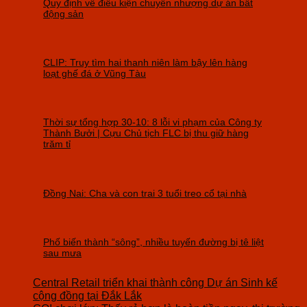
Quy định về điều kiện chuyển nhượng dự án bất
động sản
CLIP: Truy tìm hai thanh niên làm bậy lên hàng
loạt ghế đá ở Vũng Tàu
Thời sự tổng hợp 30-10: 8 lỗi vi phạm của Công ty
Thành Bưởi | Cựu Chủ tịch FLC bị thu giữ hàng
trăm tỉ
Đồng Nai: Cha và con trai 3 tuổi treo cổ tại nhà
Phố biến thành “sông”, nhiều tuyến đường bị tê liệt
sau mưa
Central Retail triển khai thành công Dự án Sinh kế
cộng đồng tại Đắk Lắk