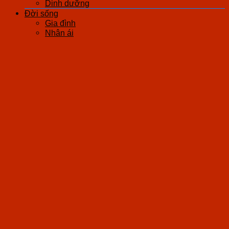
Dinh dưỡng
Đời sống
Gia đình
Nhân ái