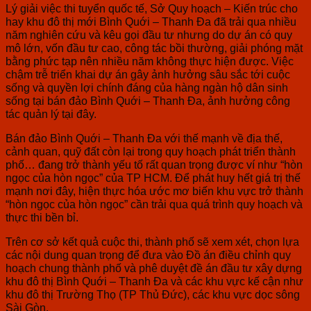
Lý giải việc thi tuyển quốc tế, Sở Quy hoạch – Kiến trúc cho
hay khu đô thị mới Bình Quới – Thanh Đa đã trải qua nhiều
năm nghiên cứu và kêu gọi đầu tư nhưng do dự án có quy
mô lớn, vốn đầu tư cao, công tác bồi thường, giải phóng mặt
bằng phức tạp nên nhiều năm không thực hiện được. Việc
chậm trễ triển khai dự án gây ảnh hưởng sâu sắc tới cuộc
sống và quyền lợi chính đáng của hàng ngàn hộ dân sinh
sống tại bán đảo Bình Quới – Thanh Đa, ảnh hưởng công
tác quản lý tại đây.
Bán đảo Bình Quới – Thanh Đa với thế mạnh về địa thế,
cảnh quan, quỹ đất còn lại trong quy hoạch phát triển thành
phố… đang trở thành yếu tố rất quan trọng được ví như “hòn
ngọc của hòn ngọc” của TP HCM. Để phát huy hết giá trị thế
mạnh nơi đây, hiện thực hóa ước mơ biến khu vực trở thành
“hòn ngọc của hòn ngọc” cần trải qua quá trình quy hoạch và
thực thi bền bỉ.
Trên cơ sở kết quả cuộc thi, thành phố sẽ xem xét, chọn lựa
các nội dung quan trọng để đưa vào Đồ án điều chỉnh quy
hoạch chung thành phố và phê duyệt đề án đầu tư xây dựng
khu đô thị Bình Quới – Thanh Đa và các khu vực kế cận như
khu đô thị Trường Thọ (TP Thủ Đức), các khu vực dọc sông
Sài Gòn.