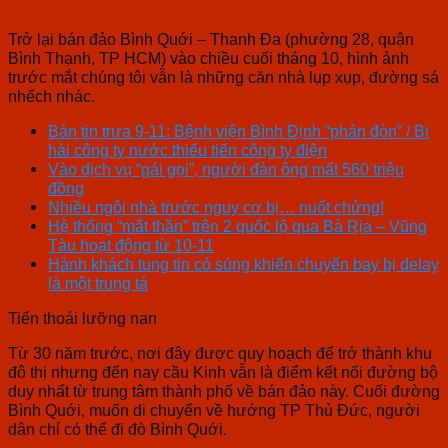
Trở lại bán đảo Bình Quới – Thanh Đa (phường 28, quận
Bình Thạnh, TP HCM) vào chiều cuối tháng 10, hình ảnh
trước mắt chúng tôi vẫn là những căn nhà lụp xụp, đường sá
nhếch nhác.
Bản tin trưa 9-11: Bệnh viện Bình Định “phản đòn” / Bi
hài công ty nước thiếu tiến công ty điện
Vào dịch vụ “gái gọi”, người đàn ông mất 560 triệu
đồng
Nhiều ngôi nhà trước nguy cơ bị… nuốt chửng!
Hệ thống “mắt thần” trên 2 quốc lộ qua Bà Rịa – Vũng
Tàu hoạt động từ 10-11
Hành khách tung tin có súng khiến chuyến bay bị delay
là một trung tá
Tiến thoái lưỡng nan
Từ 30 năm trước, nơi đây được quy hoạch để trở thành khu
đô thị nhưng đến nay cầu Kinh vẫn là điểm kết nối đường bộ
duy nhất từ trung tâm thành phố về bán đảo này. Cuối đường
Bình Quới, muốn di chuyển về hướng TP Thủ Đức, người
dân chỉ có thể đi đò Bình Quới.