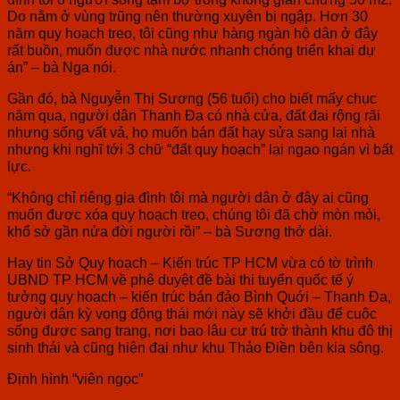
Do nằm ở vùng trũng nên thường xuyên bị ngập. Hơn 30
năm quy hoạch treo, tôi cũng như hàng ngàn hộ dân ở đây
rất buồn, muốn được nhà nước nhanh chóng triển khai dự
án” – bà Nga nói.
Gần đó, bà Nguyễn Thị Sương (56 tuổi) cho biết mấy chục
năm qua, người dân Thanh Đa có nhà cửa, đất đai rộng rãi
nhưng sống vất vả, họ muốn bán đất hay sửa sang lại nhà
nhưng khi nghĩ tới 3 chữ “đất quy hoạch” lại ngao ngán vì bất
lực.
“Không chỉ riêng gia đình tôi mà người dân ở đây ai cũng
muốn được xóa quy hoạch treo, chúng tôi đã chờ mòn mỏi,
khổ sở gần nửa đời người rồi” – bà Sương thở dài.
Hay tin Sở Quy hoạch – Kiến trúc TP HCM vừa có tờ trình
UBND TP HCM về phê duyệt đề bài thi tuyển quốc tế ý
tưởng quy hoạch – kiến trúc bán đảo Bình Quới – Thanh Đa,
người dân kỳ vọng động thái mới này sẽ khởi đầu để cuộc
sống được sang trang, nơi bao lâu cư trú trở thành khu đô thị
sinh thái và cũng hiện đại như khu Thảo Điền bên kia sông.
Định hình “viên ngọc”