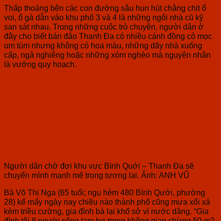
Thấp thoáng bên các con đường sâu hun hút chằng chịt ổ
voi, ổ gà dẫn vào khu phố 3 và 4 là những ngôi nhà cũ kỹ
san sát nhau. Trong những cuộc trò chuyện, người dân ở
đây cho biết bán đảo Thanh Đa có nhiều cánh đồng cỏ mọc
um tùm nhưng không có hoa màu, những dãy nhà xuống
cấp, ngả nghiêng hoặc những xóm nghèo mà nguyên nhân
là vướng quy hoạch.
Người dân chờ đợi khu vực Bình Quới – Thanh Đa sẽ
chuyển mình mạnh mẽ trong tương lai. Ảnh: ANH VŨ
Bà Võ Thị Nga (65 tuổi; ngụ hẻm 480 Bình Qưới, phường
28) kể mấy ngày nay chiều nào thành phố cũng mưa xối xả
kèm triều cường, gia đình bà lại khổ sở vì nước dâng. “Gia
đình tôi 8 người sống tạm bợ trong không gian chừng 50 m2.