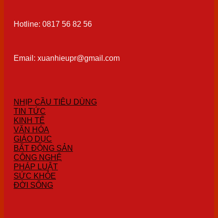
Hotline: 0817 56 82 56
Email: xuanhieupr@gmail.com
NHỊP CẦU TIÊU DÙNG
TIN TỨC
KINH TẾ
VĂN HÓA
GIÁO DỤC
BẤT ĐỘNG SẢN
CÔNG NGHỆ
PHÁP LUẬT
SỨC KHỎE
ĐỜI SỐNG