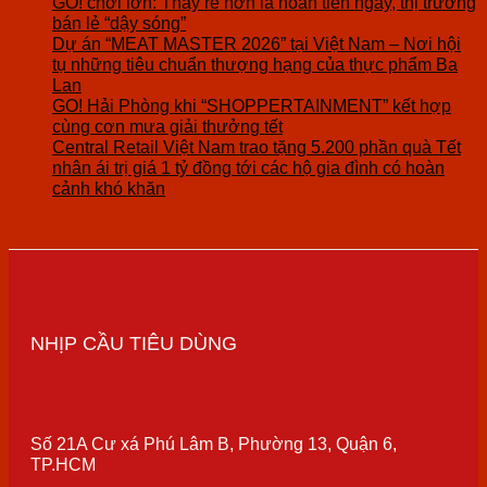
GO! chơi lớn: Thấy rẻ hơn là hoàn tiền ngay, thị trường
bán lẻ “dậy sóng”
Dự án “MEAT MASTER 2026” tại Việt Nam – Nơi hội
tụ những tiêu chuẩn thượng hạng của thực phẩm Ba
Lan
GO! Hải Phòng khi “SHOPPERTAINMENT” kết hợp
cùng cơn mưa giải thưởng tết
Central Retail Việt Nam trao tặng 5.200 phần quà Tết
nhân ái trị giá 1 tỷ đồng tới các hộ gia đình có hoàn
cảnh khó khăn
NHỊP CẦU TIÊU DÙNG
Số 21A Cư xá Phú Lâm B, Phường 13, Quận 6,
TP.HCM