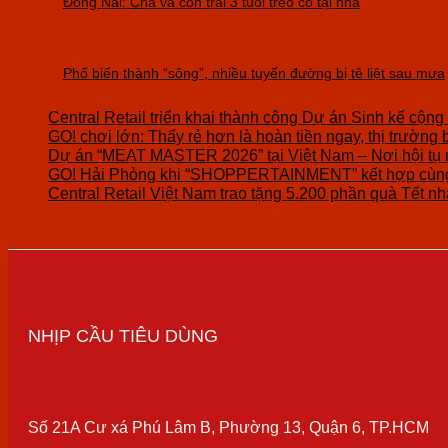
Đồng Nai: Cha và con trai 3 tuổi treo cổ tại nhà
Phố biến thành “sông”, nhiều tuyến đường bị tê liệt sau mưa
Central Retail triển khai thành công Dự án Sinh kế cộng
GO! chơi lớn: Thấy rẻ hơn là hoàn tiền ngay, thị trường 
Dự án “MEAT MASTER 2026” tại Việt Nam – Nơi hội tụ 
GO! Hải Phòng khi “SHOPPERTAINMENT” kết hợp cùng 
Central Retail Việt Nam trao tặng 5.200 phần quà Tết nhâ
NHỊP CẦU TIÊU DÙNG
Số 21A Cư xá Phú Lâm B, Phường 13, Quận 6, TP.HCM