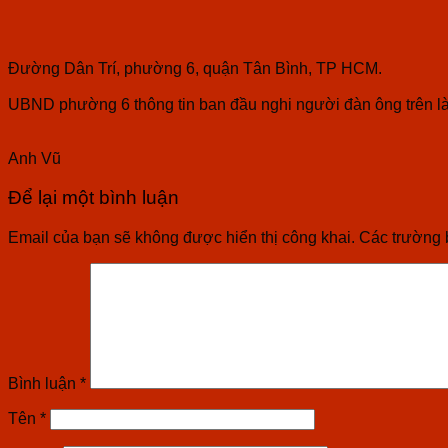
Đường Dân Trí, phường 6, quận Tân Bình, TP HCM.
UBND phường 6 thông tin ban đầu nghi người đàn ông trên là
Anh Vũ
Để lại một bình luận
Email của bạn sẽ không được hiển thị công khai.
Các trường 
Bình luận
*
Tên
*