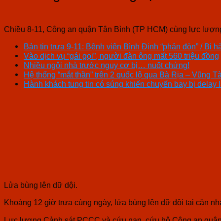
Chiều 8-11, Công an quận Tân Bình (TP HCM) cùng lực lượng
Bản tin trưa 9-11: Bệnh viện Bình Định “phản đòn” / Bi hà
Vào dịch vụ “gái gọi”, người đàn ông mất 560 triệu đồng
Nhiều ngôi nhà trước nguy cơ bị… nuốt chửng!
Hệ thống “mắt thần” trên 2 quốc lộ qua Bà Rịa – Vũng T
Hành khách tung tin có súng khiến chuyến bay bị delay l
Lửa bùng lên dữ dội.
Khoảng 12 giờ trưa cùng ngày, lửa bùng lên dữ dội tại căn n
Lực lượng Cảnh sát PCCC và cứu nạn, cứu hộ Công an quận Tâ