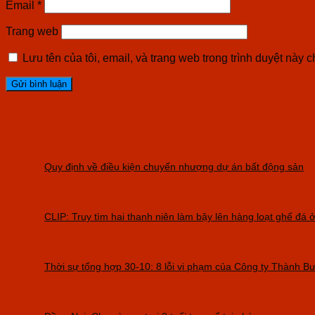
Email
*
Trang web
Lưu tên của tôi, email, và trang web trong trình duyệt này ch
Quy định về điều kiện chuyển nhượng dự án bất động sản
CLIP: Truy tìm hai thanh niên làm bậy lên hàng loạt ghế đá
Thời sự tổng hợp 30-10: 8 lỗi vi phạm của Công ty Thành Bưở