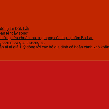
 đồng tại Đắk Lắk
bán lẻ “dậy sóng”
những tiêu chuẩn thượng hạng của thực phẩm Ba Lan
cơn mưa giải thưởng tết
n ái trị giá 1 tỷ đồng tới các hộ gia đình có hoàn cảnh khó khă