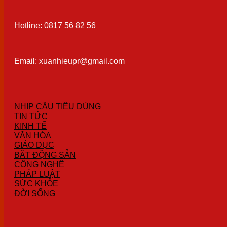
Hotline: 0817 56 82 56
Email: xuanhieupr@gmail.com
NHỊP CẦU TIÊU DÙNG
TIN TỨC
KINH TẾ
VĂN HÓA
GIÁO DỤC
BẤT ĐỘNG SẢN
CÔNG NGHỆ
PHÁP LUẬT
SỨC KHỎE
ĐỜI SỐNG