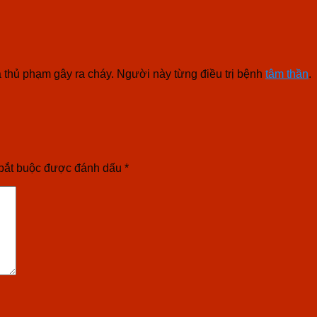
 thủ phạm gây ra cháy. Người này từng điều trị bệnh
tâm thần
.
bắt buộc được đánh dấu
*