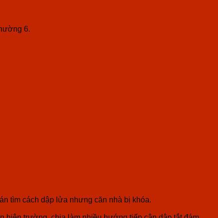
phường 6.
oán tìm cách dập lửa nhưng căn nhà bị khóa.
 hiện trường, chia làm nhiều hướng tiếp cận dập tắt đám