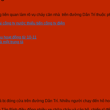
 liên quan làm rõ vụ cháy căn nhà trên đường Dân Trí thuộc 
i công ty nước thiếu tiến công ty điện
àu hoạt động từ 10-11
à một trung tá
hà bị đóng cửa trên đường Dân Trí. Nhiều người chạy đến hô h
n Bình điều động nhiều xe chữa cháy và cán bộ, chiến sĩ đến