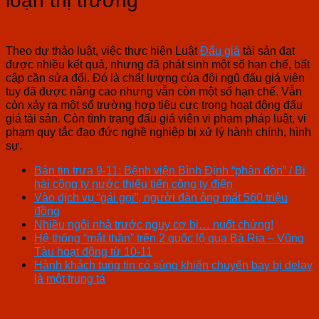
loạn thị trường
Theo dự thảo luật, việc thực hiện Luật
Đấu giá
tài sản đạt
được nhiều kết quả, nhưng đã phát sinh một số hạn chế, bất
cập cần sửa đổi. Đó là chất lượng của đội ngũ đấu giá viên
tuy đã được nâng cao nhưng vẫn còn một số hạn chế. Vẫn
còn xảy ra một số trường hợp tiêu cực trong hoạt động đấu
giá tài sản. Còn tình trạng đấu giá viên vi phạm pháp luật, vi
phạm quy tắc đạo đức nghề nghiệp bị xử lý hành chính, hình
sự.
Bản tin trưa 9-11: Bệnh viện Bình Định “phản đòn” / Bi
hài công ty nước thiếu tiến công ty điện
Vào dịch vụ “gái gọi”, người đàn ông mất 560 triệu
đồng
Nhiều ngôi nhà trước nguy cơ bị… nuốt chửng!
Hệ thống “mắt thần” trên 2 quốc lộ qua Bà Rịa – Vũng
Tàu hoạt động từ 10-11
Hành khách tung tin có súng khiến chuyến bay bị delay
là một trung tá