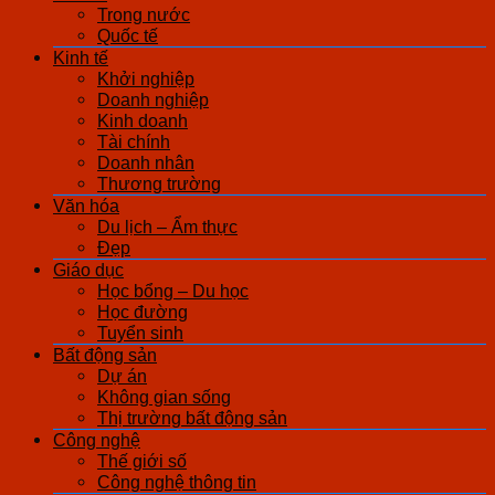
Trong nước
Quốc tế
Kinh tế
Khởi nghiệp
Doanh nghiệp
Kinh doanh
Tài chính
Doanh nhân
Thương trường
Văn hóa
Du lịch – Ẩm thực
Đẹp
Giáo dục
Học bổng – Du học
Học đường
Tuyển sinh
Bất động sản
Dự án
Không gian sống
Thị trường bất động sản
Công nghệ
Thế giới số
Công nghệ thông tin