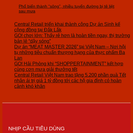
Phố biến thành “sông”, nhiều tuyến đường bị tê liệt
sau mưa
Central Retail triển khai thành công Dự án Sinh kế
cộng đồng tại Đắk Lắk
GO! chơi lớn: Thấy rẻ hơn là hoàn tiền ngay, thị trường
bán lẻ “dậy sóng”
Dự án “MEAT MASTER 2026” tại Việt Nam – Nơi hội
tụ những tiêu chuẩn thượng hạng của thực phẩm Ba
Lan
GO! Hải Phòng khi “SHOPPERTAINMENT” kết hợp
cùng cơn mưa giải thưởng tết
Central Retail Việt Nam trao tặng 5.200 phần quà Tết
nhân ái trị giá 1 tỷ đồng tới các hộ gia đình có hoàn
cảnh khó khăn
NHỊP CẦU TIÊU DÙNG