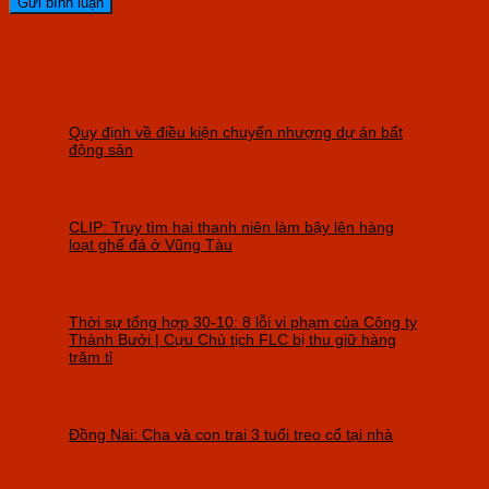
Quy định về điều kiện chuyển nhượng dự án bất
động sản
CLIP: Truy tìm hai thanh niên làm bậy lên hàng
loạt ghế đá ở Vũng Tàu
Thời sự tổng hợp 30-10: 8 lỗi vi phạm của Công ty
Thành Bưởi | Cựu Chủ tịch FLC bị thu giữ hàng
trăm tỉ
Đồng Nai: Cha và con trai 3 tuổi treo cổ tại nhà