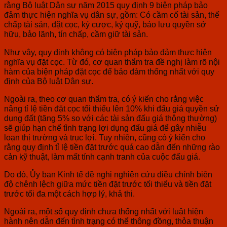
rằng Bộ luật Dân sự năm 2015 quy định 9 biện pháp bảo
đảm thực hiện nghĩa vụ dân sự, gồm: Có cầm cố tài sản, thế
chấp tài sản, đặt cọc, ký cược, ký quỹ, bảo lưu quyền sở
hữu, bảo lãnh, tín chấp, cầm giữ tài sản.
Như vậy, quy định không có biện pháp bảo đảm thực hiện
nghĩa vụ đặt cọc. Từ đó, cơ quan thẩm tra đề nghị làm rõ nội
hàm của biện pháp đặt cọc để bảo đảm thống nhất với quy
định của Bộ luật Dân sự.
Ngoài ra, theo cơ quan thẩm tra, có ý kiến cho rằng việc
nâng tỉ lệ tiền đặt cọc tối thiểu lên 10% khi đấu giá quyền sử
dụng đất (tăng 5% so với các tài sản đấu giá thông thường)
sẽ giúp hạn chế tình trạng lợi dụng đấu giá để gây nhiễu
loạn thị trường và trục lợi. Tuy nhiên, cũng có ý kiến cho
rằng quy định tỉ lệ tiền đặt trước quá cao dẫn đến những rào
cản kỹ thuật, làm mất tính cạnh tranh của cuộc đấu giá.
Do đó, Ủy ban Kinh tế đề nghị nghiên cứu điều chỉnh biên
độ chênh lệch giữa mức tiền đặt trước tối thiểu và tiền đặt
trước tối đa một cách hợp lý, khả thi.
Ngoài ra, một số quy định chưa thống nhất với luật hiện
hành nên dẫn đến tình trạng có thể thông đồng, thỏa thuận