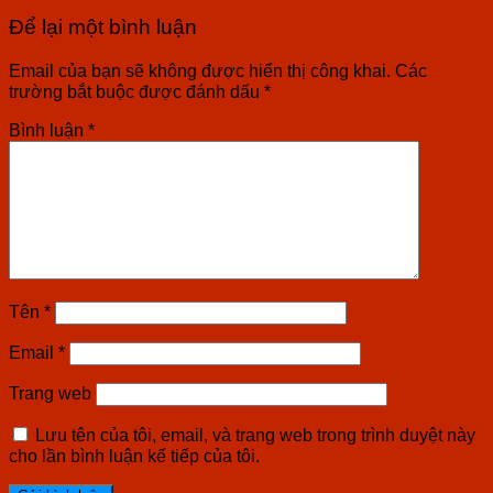
Để lại một bình luận
Email của bạn sẽ không được hiển thị công khai.
Các
trường bắt buộc được đánh dấu
*
Bình luận
*
Tên
*
Email
*
Trang web
Lưu tên của tôi, email, và trang web trong trình duyệt này
cho lần bình luận kế tiếp của tôi.