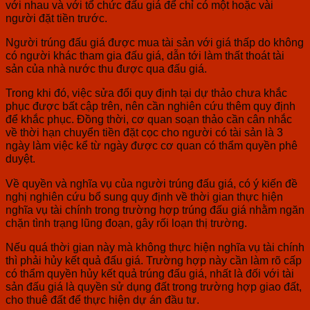
với nhau và với tổ chức đấu giá để chỉ có một hoặc vài
người đặt tiền trước.
Người trúng đấu giá được mua tài sản với giá thấp do không
có người khác tham gia đấu giá, dẫn tới làm thất thoát tài
sản của nhà nước thu được qua đấu giá.
Trong khi đó, việc sửa đổi quy định tại dự thảo chưa khắc
phục được bất cập trên, nên cần nghiên cứu thêm quy định
để khắc phục. Đồng thời, cơ quan soạn thảo cần cân nhắc
về thời hạn chuyển tiền đặt cọc cho người có tài sản là 3
ngày làm việc kể từ ngày được cơ quan có thẩm quyền phê
duyệt.
Về quyền và nghĩa vụ của người trúng đấu giá, có ý kiến đề
nghị nghiên cứu bổ sung quy định về thời gian thực hiện
nghĩa vụ tài chính trong trường hợp trúng đấu giá nhằm ngăn
chặn tình trạng lũng đoạn, gây rối loạn thị trường.
Nếu quá thời gian này mà không thực hiện nghĩa vụ tài chính
thì phải hủy kết quả đấu giá. Trường hợp này cần làm rõ cấp
có thẩm quyền hủy kết quả trúng đấu giá, nhất là đối với tài
sản đấu giá là quyền sử dụng đất trong trường hợp giao đất,
cho thuê đất để thực hiện dự án đầu tư.