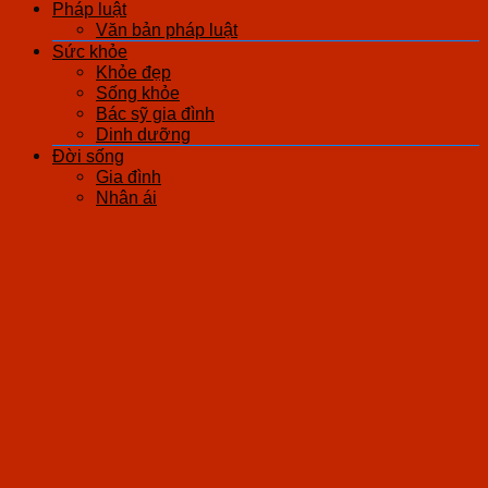
Pháp luật
Văn bản pháp luật
Sức khỏe
Khỏe đẹp
Sống khỏe
Bác sỹ gia đình
Dinh dưỡng
Đời sống
Gia đình
Nhân ái