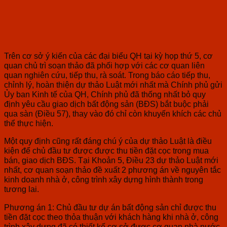
Trên cơ sở ý kiến của các đại biểu QH tại kỳ họp thứ 5, cơ
quan chủ trì soạn thảo đã phối hợp với các cơ quan liên
quan nghiên cứu, tiếp thu, rà soát. Trong báo cáo tiếp thu,
chỉnh lý, hoàn thiện dự thảo Luật mới nhất mà Chính phủ gửi
Ủy ban Kinh tế của QH, Chính phủ đã thống nhất bỏ quy
định yêu cầu giao dịch bất động sản (BĐS) bắt buộc phải
qua sàn (Điều 57), thay vào đó chỉ còn khuyến khích các chủ
thể thực hiện.
Một quy định cũng rất đáng chú ý của dự thảo Luật là điều
kiện để chủ đầu tư được được thu tiền đặt cọc trong mua
bán, giao dịch BĐS. Tại Khoản 5, Điều 23 dự thảo Luật mới
nhất, cơ quan soạn thảo đề xuất 2 phương án về nguyên tắc
kinh doanh nhà ở, công trình xây dựng hình thành trong
tương lai.
Phương án 1:
Chủ đầu tư dự án bất động sản chỉ được thu
tiền đặt cọc theo thỏa thuận với khách hàng khi nhà ở, công
trình xây dựng đã có thiết kế cơ sở được cơ quan nhà nước