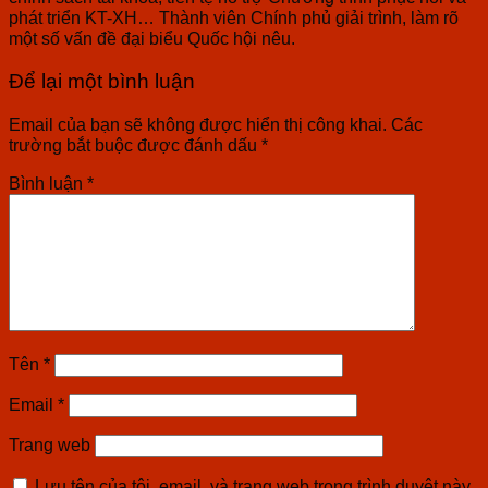
phát triển KT-XH… Thành viên Chính phủ giải trình, làm rõ
một số vấn đề đại biểu Quốc hội nêu.
Để lại một bình luận
Email của bạn sẽ không được hiển thị công khai.
Các
trường bắt buộc được đánh dấu
*
Bình luận
*
Tên
*
Email
*
Trang web
Lưu tên của tôi, email, và trang web trong trình duyệt này