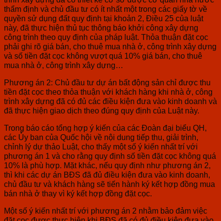
thẩm định và chủ đầu tư có ít nhất một trong các giấy tờ về
quyền sử dụng đất quy định tại khoản 2, Điều 25 của luật
này, đã thực hiện thủ tục thông báo khởi công xây dựng
công trình theo quy định của pháp luật. Thỏa thuận đặt cọc
phải ghi rõ giá bán, cho thuê mua nhà ở, công trình xây dựng
và số tiền đặt cọc không vượt quá 10% giá bán, cho thuê
mua nhà ở, công trình xây dựng…
Phương án 2:
Chủ đầu tư dự án bất động sản chỉ được thu
tiền đặt cọc theo thỏa thuận với khách hàng khi nhà ở, công
trình xây dựng đã có đủ các điều kiện đưa vào kinh doanh và
đã thực hiện giao dịch theo đúng quy định của Luật này.
Trong báo cáo tổng hợp ý kiến của các Đoàn đại biểu QH,
các Ủy ban của Quốc hội về nội dung tiếp thu, giải trình,
chỉnh lý dự thảo Luật, cho thấy một số ý kiến nhất trí với
phương án 1 và cho rằng quy định số tiền đặt cọc không quá
10% là phù hợp. Mặt khác, nếu quy định như phương án 2,
thì khi các dự án BĐS đã đủ điều kiện đưa vào kinh doanh,
chủ đầu tư và khách hàng sẽ tiến hành ký kết hợp đồng mua
bán nhà ở thay vì ký kết hợp đồng đặt cọc.
Một số ý kiến nhất trí với phương án 2 nhằm bảo đảm việc
đặt cọc được thực hiện khi BĐS đã có đủ điều kiện đưa vào