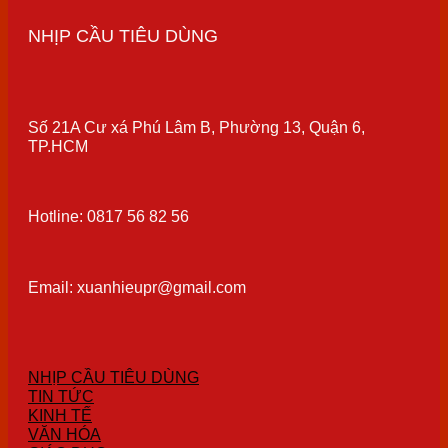
NHỊP CẦU TIÊU DÙNG
Số 21A Cư xá Phú Lâm B, Phường 13, Quận 6,
TP.HCM
Hotline: 0817 56 82 56
Email: xuanhieupr@gmail.com
NHỊP CẦU TIÊU DÙNG
TIN TỨC
KINH TẾ
VĂN HÓA