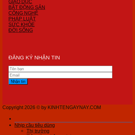
GIÁO DỤC
BẤT ĐỘNG SẢN
CÔNG NGHỆ
PHÁP LUẬT
SỨC KHỎE
ĐỜI SỐNG
ĐĂNG KÝ NHẬN TIN
Copyright 2026 ©
by KINHTENGAYNAY.COM
Nhịp cầu tiêu dùng
Thị trường