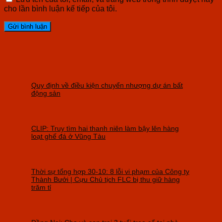
cho lần bình luận kế tiếp của tôi.
Quy định về điều kiện chuyển nhượng dự án bất
động sản
CLIP: Truy tìm hai thanh niên làm bậy lên hàng
loạt ghế đá ở Vũng Tàu
Thời sự tổng hợp 30-10: 8 lỗi vi phạm của Công ty
Thành Bưởi | Cựu Chủ tịch FLC bị thu giữ hàng
trăm tỉ