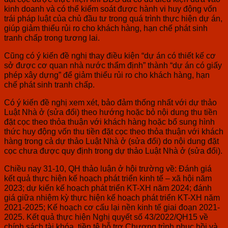
kinh doanh và có thể kiểm soát được hành vi huy động vốn
trái pháp luật của chủ đầu tư trong quá trình thực hiện dự án,
giúp giảm thiểu rủi ro cho khách hàng, hạn chế phát sinh
tranh chấp trong tương lai.
Cũng có ý kiến đề nghị thay điều kiện “dự án có thiết kế cơ
sở được cơ quan nhà nước thẩm định” thành “dự án có giấy
phép xây dựng” để giảm thiểu rủi ro cho khách hàng, hạn
chế phát sinh tranh chấp.
Có ý kiến đề nghị xem xét, bảo đảm thống nhất với dự thảo
Luật Nhà ở (sửa đổi) theo hướng hoặc bỏ nội dung thu tiền
đặt cọc theo thỏa thuận với khách hàng hoặc bổ sung hình
thức huy động vốn thu tiền đặt cọc theo thỏa thuận với khách
hàng trong cả dự thảo Luật Nhà ở (sửa đổi) do nội dung đặt
cọc chưa được quy định trong dự thảo Luật Nhà ở (sửa đổi).
Chiều nay 31-10, QH thảo luận ở hội trường về: Đánh giá
kết quả thực hiện kế hoạch phát triển kinh tế – xã hội năm
2023; dự kiến kế hoạch phát triển KT-XH năm 2024; đánh
giá giữa nhiệm kỳ thực hiện kế hoạch phát triển KT-XH năm
2021-2025; Kế hoạch cơ cấu lại nền kinh tế giai đoạn 2021-
2025. Kết quả thực hiện Nghị quyết số 43/2022/QH15 về
chính sách tài khóa, tiền tệ hỗ trợ Chương trình phục hồi và