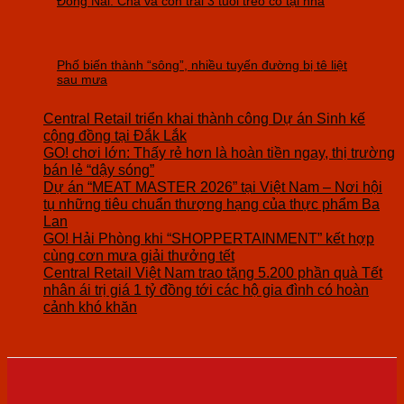
Đồng Nai: Cha và con trai 3 tuổi treo cổ tại nhà
Phố biến thành “sông”, nhiều tuyến đường bị tê liệt
sau mưa
Central Retail triển khai thành công Dự án Sinh kế
cộng đồng tại Đắk Lắk
GO! chơi lớn: Thấy rẻ hơn là hoàn tiền ngay, thị trường
bán lẻ “dậy sóng”
Dự án “MEAT MASTER 2026” tại Việt Nam – Nơi hội
tụ những tiêu chuẩn thượng hạng của thực phẩm Ba
Lan
GO! Hải Phòng khi “SHOPPERTAINMENT” kết hợp
cùng cơn mưa giải thưởng tết
Central Retail Việt Nam trao tặng 5.200 phần quà Tết
nhân ái trị giá 1 tỷ đồng tới các hộ gia đình có hoàn
cảnh khó khăn