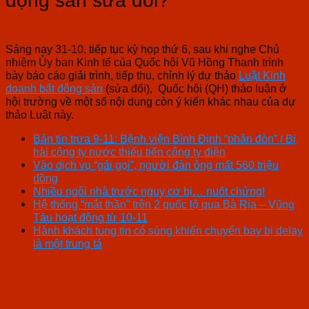
động sản sửa đổi?
Sáng nay 31-10, tiếp tục kỳ họp thứ 6, sau khi nghe Chủ
nhiệm Ủy ban Kinh tế của Quốc hội Vũ Hồng Thanh trình
bày báo cáo giải trình, tiếp thu, chỉnh lý dự thảo
Luật Kinh
doanh bất động sản
(sửa đổi), Quốc hội (QH) thảo luận ở
hội trường về một số nội dung còn ý kiến khác nhau của dự
thảo Luật này.
Bản tin trưa 9-11: Bệnh viện Bình Định “phản đòn” / Bi
hài công ty nước thiếu tiến công ty điện
Vào dịch vụ “gái gọi”, người đàn ông mất 560 triệu
đồng
Nhiều ngôi nhà trước nguy cơ bị… nuốt chửng!
Hệ thống “mắt thần” trên 2 quốc lộ qua Bà Rịa – Vũng
Tàu hoạt động từ 10-11
Hành khách tung tin có súng khiến chuyến bay bị delay
là một trung tá