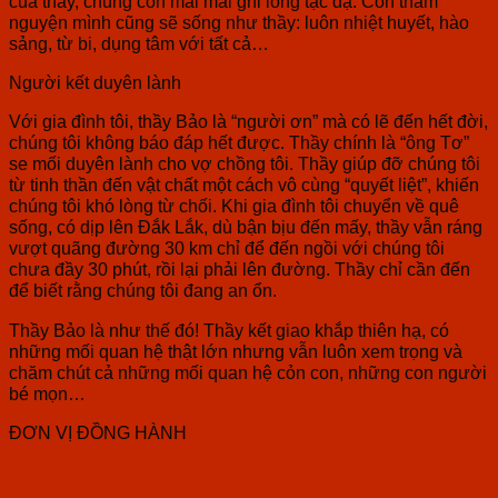
của thầy, chúng con mãi mãi ghi lòng tạc dạ. Con thầm
nguyện mình cũng sẽ sống như thầy: luôn nhiệt huyết, hào
sảng, từ bi, dụng tâm với tất cả…
Người kết duyên lành
Với gia đình tôi, thầy Bảo là “người ơn” mà có lẽ đến hết đời,
chúng tôi không báo đáp hết được. Thầy chính là “ông Tơ”
se mối duyên lành cho vợ chồng tôi. Thầy giúp đỡ chúng tôi
từ tinh thần đến vật chất một cách vô cùng “quyết liệt”, khiến
chúng tôi khó lòng từ chối. Khi gia đình tôi chuyển về quê
sống, có dịp lên Đắk Lắk, dù bận bịu đến mấy, thầy vẫn ráng
vượt quãng đường 30 km chỉ để đến ngồi với chúng tôi
chưa đầy 30 phút, rồi lại phải lên đường. Thầy chỉ cần đến
để biết rằng chúng tôi đang an ổn.
Thầy Bảo là như thế đó! Thầy kết giao khắp thiên hạ, có
những mối quan hệ thật lớn nhưng vẫn luôn xem trọng và
chăm chút cả những mối quan hệ cỏn con, những con người
bé mọn…
ĐƠN VỊ ĐỒNG HÀNH