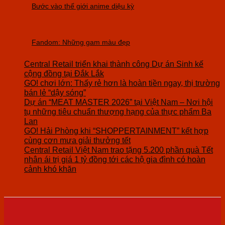
Bước vào thế giới anime diệu kỳ
Fandom: Những gam màu đẹp
Central Retail triển khai thành công Dự án Sinh kế
cộng đồng tại Đắk Lắk
GO! chơi lớn: Thấy rẻ hơn là hoàn tiền ngay, thị trường
bán lẻ “dậy sóng”
Dự án “MEAT MASTER 2026” tại Việt Nam – Nơi hội
tụ những tiêu chuẩn thượng hạng của thực phẩm Ba
Lan
GO! Hải Phòng khi “SHOPPERTAINMENT” kết hợp
cùng cơn mưa giải thưởng tết
Central Retail Việt Nam trao tặng 5.200 phần quà Tết
nhân ái trị giá 1 tỷ đồng tới các hộ gia đình có hoàn
cảnh khó khăn