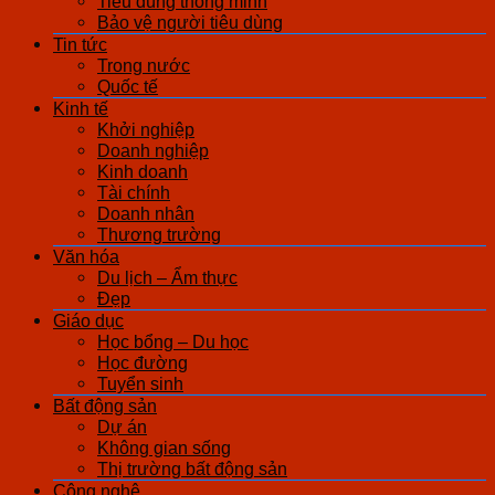
Tiêu dùng thông minh
Bảo vệ người tiêu dùng
Tin tức
Trong nước
Quốc tế
Kinh tế
Khởi nghiệp
Doanh nghiệp
Kinh doanh
Tài chính
Doanh nhân
Thương trường
Văn hóa
Du lịch – Ẩm thực
Đẹp
Giáo dục
Học bổng – Du học
Học đường
Tuyển sinh
Bất động sản
Dự án
Không gian sống
Thị trường bất động sản
Công nghệ