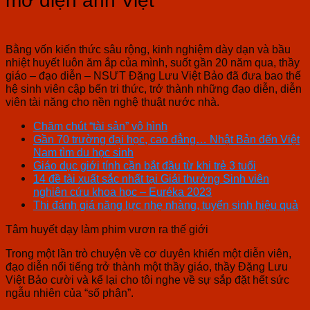
mơ điện ảnh Việt
Bằng vốn kiến thức sâu rộng, kinh nghiệm dày dạn và bầu
nhiệt huyết luôn ăm ắp của mình, suốt gần 20 năm qua, thầy
giáo – đạo diễn – NSƯT Đặng Lưu Việt Bảo đã đưa bao thế
hệ sinh viên cập bến tri thức, trở thành những đạo diễn, diễn
viên tài năng cho nền nghệ thuật nước nhà.
Chăm chút “tài sản” vô hình
Gần 70 trường đại học, cao đẳng… Nhật Bản đến Việt
Nam tìm du học sinh
Giáo dục giới tính cần bắt đầu từ khi trẻ 3 tuổi
14 đề tài xuất sắc nhất tại Giải thưởng Sinh viên
nghiên cứu khoa học – Euréka 2023
Thi đánh giá năng lực nhẹ nhàng, tuyển sinh hiệu quả
Tâm huyết dạy làm phim vươn ra thế giới
Trong một lần trò chuyện về cơ duyên khiến một diễn viên,
đạo diễn nổi tiếng trở thành một thầy giáo, thầy Đặng Lưu
Việt Bảo cười và kể lại cho tôi nghe về sự sắp đặt hết sức
ngẫu nhiên của “số phận”.