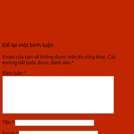
Để lại một bình luận
Email của bạn sẽ không được hiển thị công khai.
Các
trường bắt buộc được đánh dấu
*
Bình luận
*
Tên
*
Email
*