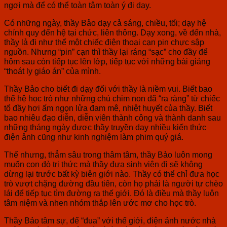
ngơi mà để có thể toàn tâm toàn ý đi dạy.
Có những ngày, thầy Bảo dạy cả sáng, chiều, tối; dạy hệ
chính quy đến hệ tại chức, liên thông. Dạy xong, về đến nhà,
thầy lả đi như thể một chiếc điện thoại cạn pin chực sập
nguồn. Nhưng “pin” cạn thì thầy lại ráng “sạc” cho đầy để
hôm sau còn tiếp tục lên lớp, tiếp tục với những bài giảng
“thoát ly giáo án” của mình.
Thầy Bảo cho biết đi dạy đối với thầy là niềm vui. Biết bao
thế hệ học trò như những chú chim non đã “ra ràng” từ chiếc
tổ đầy hơi ấm ngọn lửa đam mê, nhiệt huyết của thầy. Biết
bao nhiêu đạo diễn, diễn viên thành công và thành danh sau
những tháng ngày được thầy truyền dạy nhiều kiến thức
điện ảnh cũng như kinh nghiệm làm phim quý giá.
Thế nhưng, thẳm sâu trong thâm tâm, thầy Bảo luôn mong
muốn con đò tri thức mà thầy đưa sinh viên đi sẽ không
dừng lại trước bất kỳ biên giới nào. Thầy có thể chỉ đưa học
trò vượt chặng đường đầu tiên, còn họ phải là người tự chèo
lái để tiếp tục tìm đường ra thế giới. Đó là điều mà thầy luôn
tâm niệm và nhen nhóm thắp lên ước mơ cho học trò.
Thầy Bảo tâm sự, để “đua” với thế giới, điện ảnh nước nhà