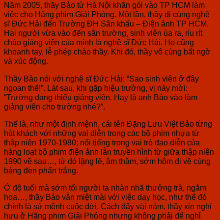
Năm 2005, thầy Bảo từ Hà Nội khăn gói vào TP HCM làm
việc cho Hãng phim Giải Phóng. Một lần, thầy đi cùng nghệ
sĩ Đức Hải đến Trường ĐH Sân khấu – Điện ảnh TP HCM.
Hai người vừa vào đến sân trường, sinh viên ùa ra, ríu rít
chào giảng viên của mình là nghệ sĩ Đức Hải. Họ cũng
khoanh tay, lễ phép chào thầy. Khi đó, thầy vô cùng bất ngờ
và xúc động.
Thầy Bảo nói với nghệ sĩ Đức Hải: “Sao sinh viên ở đây
ngoan thế!”. Lát sau, khi gặp hiệu trưởng, vị này mời:
“Trường đang thiếu giảng viên. Hay là anh Bảo vào làm
giảng viên cho trường nhé?”.
Thế là, như một định mệnh, cái tên Đặng Lưu Việt Bảo từng
hút khách với những vai diễn trong các bộ phim nhựa từ
thập niên 1970-1980; nổi tiếng trong vai trò đạo diễn của
hàng loạt bộ phim điện ảnh lẫn truyền hình từ giữa thập niên
1990 về sau…, từ đó lặng lẽ, âm thầm, sớm hôm đi về cùng
bảng đen phấn trắng.
Ở độ tuổi mà sớm tối người ta nhàn nhã thưởng trà, ngắm
hoa…, thầy Bảo vẫn miệt mài với việc dạy học, như thể đó
chính là sứ mệnh cuộc đời. Cách đây vài năm, thầy xin nghỉ
hưu ở Hãng phim Giải Phóng nhưng không phải để nghỉ