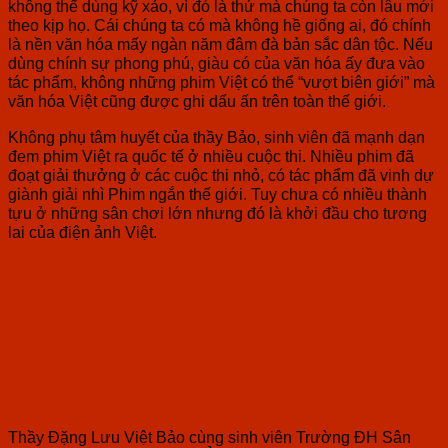
không thể dùng kỹ xảo, vì đó là thứ mà chúng ta còn lâu mới
theo kịp họ. Cái chúng ta có mà không hề giống ai, đó chính
là nền văn hóa mấy ngàn năm đậm đà bản sắc dân tộc. Nếu
dùng chính sự phong phú, giàu có của văn hóa ấy đưa vào
tác phẩm, không những phim Việt có thể “vượt biên giới” mà
văn hóa Việt cũng được ghi dấu ấn trên toàn thế giới.
Không phụ tâm huyết của thầy Bảo, sinh viên đã mạnh dạn
đem phim Việt ra quốc tế ở nhiều cuộc thi. Nhiều phim đã
đoạt giải thưởng ở các cuộc thi nhỏ, có tác phẩm đã vinh dự
giành giải nhì Phim ngắn thế giới. Tuy chưa có nhiều thành
tựu ở những sân chơi lớn nhưng đó là khởi đầu cho tương
lai của điện ảnh Việt.
Thầy Đặng Lưu Việt Bảo cùng sinh viên Trường ĐH Sân