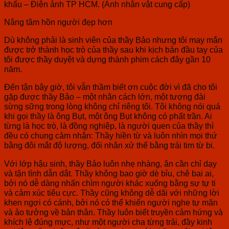
khấu – Điện ảnh TP HCM. (Ảnh nhân vật cung cấp)
Nâng tâm hồn người đẹp hơn
Dù không phải là sinh viên của thầy Bảo nhưng tôi may mắn
được trở thành học trò của thầy sau khi kịch bản đầu tay của
tôi được thầy duyệt và dựng thành phim cách đây gần 10
năm.
Đến tận bây giờ, tôi vẫn thầm biết ơn cuộc đời vì đã cho tôi
gặp được thầy Bảo – một nhân cách lớn, một tượng đài
sừng sững trong lòng không chỉ riêng tôi. Tôi không nói quá
khi gọi thầy là ông Bụt, một ông Bụt không có phất trần. Ai
từng là học trò, là đồng nghiệp, là người quen của thầy thì
đều có chung cảm nhận: Thầy hiền từ và luôn nhìn mọi thứ
bằng đôi mắt độ lượng, đối nhân xử thế bằng trái tim từ bi.
Với lớp hậu sinh, thầy Bảo luôn nhẹ nhàng, ân cần chỉ dạy
và tận tình dẫn dắt. Thầy không bao giờ dè bỉu, chê bai ai,
bởi nó dễ dàng nhấn chìm người khác xuống bằng sự tự ti
và cảm xúc tiêu cực. Thầy cũng không dễ dãi với những lời
khen ngợi có cánh, bởi nó có thể khiến người nghe tự mãn
và ảo tưởng về bản thân. Thầy luôn biết truyền cảm hứng và
khích lệ đúng mực, như một người cha từng trải, đầy kinh