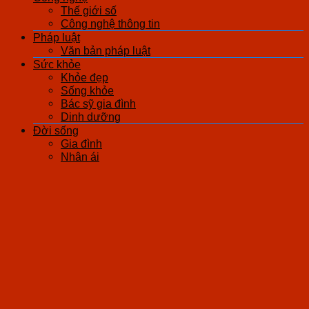
Thế giới số
Công nghệ thông tin
Pháp luật
Văn bản pháp luật
Sức khỏe
Khỏe đẹp
Sống khỏe
Bác sỹ gia đình
Dinh dưỡng
Đời sống
Gia đình
Nhân ái