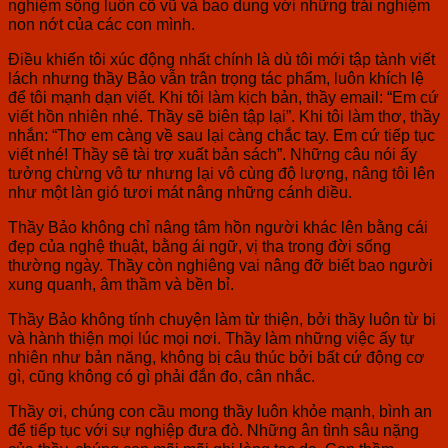
nghiệm sống luôn cổ vũ và bao dung với những trải nghiệm
non nớt của các con mình.
Điều khiến tôi xúc động nhất chính là dù tôi mới tập tành viết
lách nhưng thầy Bảo vẫn trân trọng tác phẩm, luôn khích lệ
để tôi mạnh dạn viết. Khi tôi làm kịch bản, thầy email: “Em cứ
viết hồn nhiên nhé. Thầy sẽ biên tập lại”. Khi tôi làm thơ, thầy
nhắn: “Thơ em càng về sau lại càng chắc tay. Em cứ tiếp tục
viết nhé! Thầy sẽ tài trợ xuất bản sách”. Những câu nói ấy
tưởng chừng vô tư nhưng lại vô cùng độ lượng, nâng tôi lên
như một làn gió tươi mát nâng những cánh diều.
Thầy Bảo không chỉ nâng tâm hồn người khác lên bằng cái
đẹp của nghệ thuật, bằng ái ngữ, vị tha trong đời sống
thường ngày. Thầy còn nghiêng vai nâng đỡ biết bao người
xung quanh, âm thầm và bền bỉ.
Thầy Bảo không tính chuyện làm từ thiện, bởi thầy luôn từ bi
và hành thiện mọi lúc mọi nơi. Thầy làm những việc ấy tự
nhiên như bản năng, không bị câu thúc bởi bất cứ động cơ
gì, cũng không có gì phải đắn đo, cân nhắc.
Thầy ơi, chúng con cầu mong thầy luôn khỏe mạnh, bình an
để tiếp tục với sự nghiệp đưa đò. Những ân tình sâu nặng