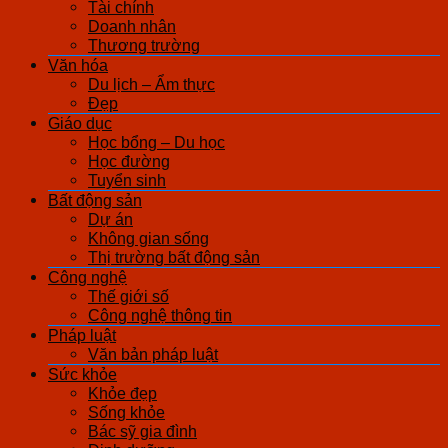
Tài chính
Doanh nhân
Thương trường
Văn hóa
Du lịch – Ẩm thực
Đẹp
Giáo dục
Học bổng – Du học
Học đường
Tuyển sinh
Bất động sản
Dự án
Không gian sống
Thị trường bất động sản
Công nghệ
Thế giới số
Công nghệ thông tin
Pháp luật
Văn bản pháp luật
Sức khỏe
Khỏe đẹp
Sống khỏe
Bác sỹ gia đình