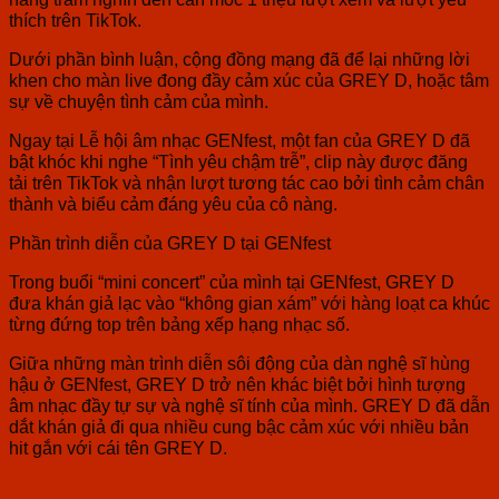
thích trên TikTok.
Dưới phần bình luận, cộng đồng mạng đã để lại những lời
khen cho màn live đong đầy cảm xúc của GREY D, hoặc tâm
sự về chuyện tình cảm của mình.
Ngay tại Lễ hội âm nhạc GENfest, một fan của GREY D đã
bật khóc khi nghe “Tình yêu chậm trễ”, clip này được đăng
tải trên TikTok và nhận lượt tương tác cao bởi tình cảm chân
thành và biểu cảm đáng yêu của cô nàng.
Phần trình diễn của GREY D tại GENfest
Trong buổi “mini concert” của mình tại GENfest, GREY D
đưa khán giả lạc vào “không gian xám” với hàng loạt ca khúc
từng đứng top trên bảng xếp hạng nhạc số.
Giữa những màn trình diễn sôi động của dàn nghệ sĩ hùng
hậu ở GENfest, GREY D trở nên khác biệt bởi hình tượng
âm nhạc đầy tự sự và nghệ sĩ tính của mình. GREY D đã dẫn
dắt khán giả đi qua nhiều cung bậc cảm xúc với nhiều bản
hit gắn với cái tên GREY D.