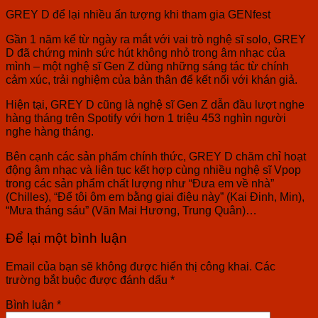
GREY D để lại nhiều ấn tượng khi tham gia GENfest
Gần 1 năm kể từ ngày ra mắt với vai trò nghệ sĩ solo, GREY
D đã chứng minh sức hút không nhỏ trong âm nhạc của
mình – một nghệ sĩ Gen Z dùng những sáng tác từ chính
cảm xúc, trải nghiệm của bản thân để kết nối với khán giả.
Hiện tại, GREY D cũng là nghệ sĩ Gen Z dẫn đầu lượt nghe
hàng tháng trên Spotify với hơn 1 triệu 453 nghìn người
nghe hàng tháng.
Bên cạnh các sản phẩm chính thức, GREY D chăm chỉ hoạt
động âm nhạc và liên tục kết hợp cùng nhiều nghệ sĩ Vpop
trong các sản phẩm chất lượng như “Đưa em về nhà”
(Chilles), “Để tôi ôm em bằng giai điệu này” (Kai Đinh, Min),
“Mưa tháng sáu” (Văn Mai Hương, Trung Quân)…
Để lại một bình luận
Email của bạn sẽ không được hiển thị công khai.
Các
trường bắt buộc được đánh dấu
*
Bình luận
*