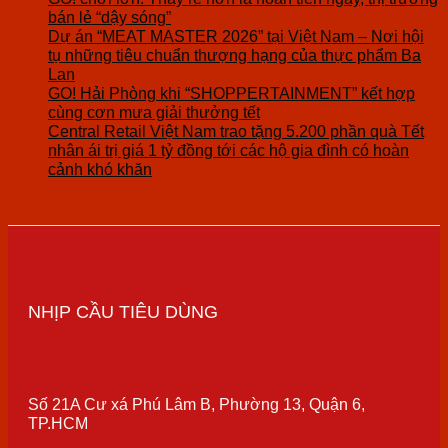
bán lẻ “dậy sóng”
Dự án “MEAT MASTER 2026” tại Việt Nam – Nơi hội
tụ những tiêu chuẩn thượng hạng của thực phẩm Ba
Lan
GO! Hải Phòng khi “SHOPPERTAINMENT” kết hợp
cùng cơn mưa giải thưởng tết
Central Retail Việt Nam trao tặng 5.200 phần quà Tết
nhân ái trị giá 1 tỷ đồng tới các hộ gia đình có hoàn
cảnh khó khăn
NHỊP CẦU TIÊU DÙNG
Số 21A Cư xá Phú Lâm B, Phường 13, Quận 6,
TP.HCM