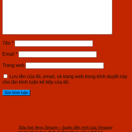
Tên
*
Email
*
Trang web
Lưu tên của tôi, email, và trang web trong trình duyệt này
cho lần bình luận kế tiếp của tôi.
Sữa hạt Veyo Smarty – bước tiến mới của Vinasoy