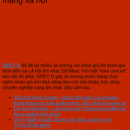
mạng xã hội
GREY D
đã để lại nhiều ấn tượng với khán giả khi tham gia
trình diễn tại Lễ hội âm nhạc GENfest. Với một “mini concert”
kéo dài 45 phút, GREY D gây ấn tượng trước hàng chục
nghìn khán giả bởi khả năng làm chủ sân khấu, hát, nhảy
chuyên nghiệp cùng âm nhạc đầy cảm xúc.
Sữa hạt Veyo Smarty – bước tiến mới của Vinasoy
trong khoa học dinh dưỡng thực vật vì thế hệ tương lai
Dự Án Việt Nam – Làn sóng mới “Thương mại điện tử”
trong ngành Xây dựng
Vụ bị ‘đuổi’ vì nuôi 19 chú chó, BQL chung cư ở
TP.HCM lên tiếng