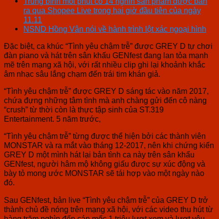
Trung bình mỗi phút có 14 nghìn sản phẩm được bán
ra qua Shopee Live trong hai giờ đầu tiên của ngày
11.11
NSND Hồng Vân nói về hành trình lột xác ngoại hình
Đặc biệt, ca khúc “Tình yêu chậm trễ” được GREY D tự chơi
đàn piano và hát trên sân khấu GENfest đang lan tỏa mạnh
mẽ trên mạng xã hội, với rất nhiều clip ghi lại khoảnh khắc
âm nhạc sâu lắng chạm đến trái tim khán giả.
“Tình yêu chậm trễ” được GREY D sáng tác vào năm 2017,
chứa đựng những tâm tình mà anh chàng gửi đến cô nàng
“crush” từ thời còn là thực tập sinh của ST.319
Entertainment. 5 năm trước,
“Tình yêu chậm trễ” từng được thể hiện bởi các thành viên
MONSTAR và ra mắt vào tháng 12-2017, nên khi chứng kiến
GREY D một mình hát lại bản tình ca này trên sân khấu
GENfest, người hâm mộ không giấu được sự xúc động và
bày tỏ mong ước MONSTAR sẽ tái hợp vào một ngày nào
đó.
Sau GENfest, bản live “Tình yêu chậm trễ” của GREY D trở
thành chủ đề nóng trên mạng xã hội, với các video thu hút từ
hàng trăm nghìn đến cán mốc 1 triệu lượt xem và lượt yêu