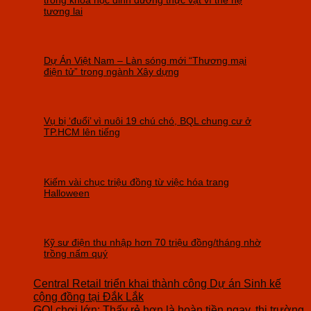
trong khoa học dinh dưỡng thực vật vì thế hệ
tương lai
Dự Án Việt Nam – Làn sóng mới “Thương mại
điện tử” trong ngành Xây dựng
Vụ bị ‘đuổi’ vì nuôi 19 chú chó, BQL chung cư ở
TP.HCM lên tiếng
Kiếm vài chục triệu đồng từ việc hóa trang
Halloween
Kỹ sư điện thu nhập hơn 70 triệu đồng/tháng nhờ
trồng nấm quý
Central Retail triển khai thành công Dự án Sinh kế
cộng đồng tại Đắk Lắk
GO! chơi lớn: Thấy rẻ hơn là hoàn tiền ngay, thị trường