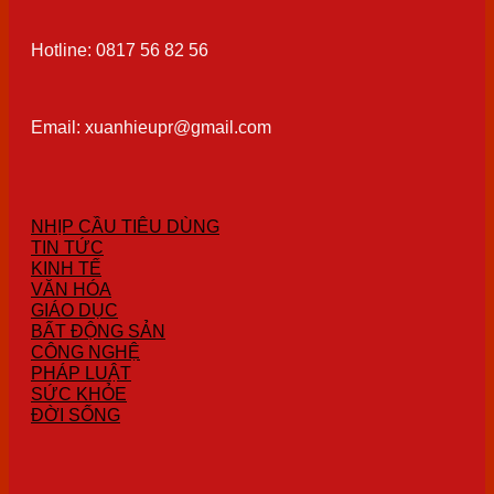
Hotline: 0817 56 82 56
Email: xuanhieupr@gmail.com
NHỊP CẦU TIÊU DÙNG
TIN TỨC
KINH TẾ
VĂN HÓA
GIÁO DỤC
BẤT ĐỘNG SẢN
CÔNG NGHỆ
PHÁP LUẬT
SỨC KHỎE
ĐỜI SỐNG