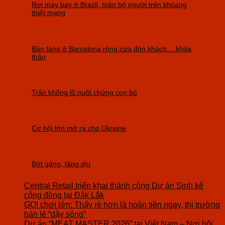
Rơi máy bay ở Brazil, toàn bộ người trên khoang
thiệt mạng
Bảo tàng ở Barcelona rộng cửa đón khách… khỏa
thân
Trăn khổng lồ nuốt chửng con bò
Cơ hội lớn mở ra cho Ukraine
Bớt găng, tăng dịu
Central Retail triển khai thành công Dự án Sinh kế
cộng đồng tại Đắk Lắk
GO! chơi lớn: Thấy rẻ hơn là hoàn tiền ngay, thị trường
bán lẻ “dậy sóng”
Dự án “MEAT MASTER 2026” tại Việt Nam – Nơi hội