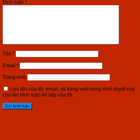
Bình luận
*
Tên
*
Email
*
Trang web
Lưu tên của tôi, email, và trang web trong trình duyệt này
cho lần bình luận kế tiếp của tôi.