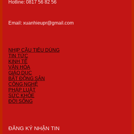
Hotline: 0817 56 82 56
Email: xuanhieupr@gmail.com
NHỊP CẦU TIÊU DÙNG
TIN TỨC
KINH TẾ
VĂN HÓA
GIÁO DỤC
BẤT ĐỘNG SẢN
CÔNG NGHỆ
PHÁP LUẬT
SỨC KHỎE
ĐỜI SỐNG
ĐĂNG KÝ NHẬN TIN