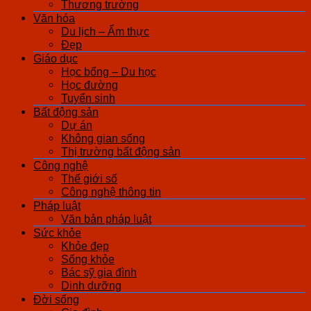
Thương trường
Văn hóa
Du lịch – Ẩm thực
Đẹp
Giáo dục
Học bổng – Du học
Học đường
Tuyển sinh
Bất động sản
Dự án
Không gian sống
Thị trường bất động sản
Công nghệ
Thế giới số
Công nghệ thông tin
Pháp luật
Văn bản pháp luật
Sức khỏe
Khỏe đẹp
Sống khỏe
Bác sỹ gia đình
Dinh dưỡng
Đời sống