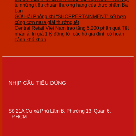
tụ những tiêu chuẩn thượng hạng của thực phẩm Ba
Lan
GO! Hải Phòng khi “SHOPPERTAINMENT” kết hợp
cùng cơn mưa giải thưởng tết
Central Retail Việt Nam trao tặng 5.200 phần quà Tết
nhân ái trị giá 1 tỷ đồng tới các hộ gia đình có hoàn
cảnh khó khăn
NHỊP CẦU TIÊU DÙNG
Số 21A Cư xá Phú Lâm B, Phường 13, Quận 6,
TP.HCM