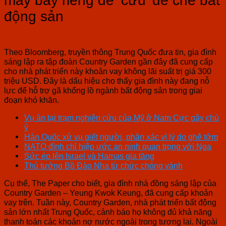
máy bay riêng để ‘cứu’ đế chế bất
động sản
Theo Bloomberg, truyền thông Trung Quốc đưa tin, gia đình
sáng lập ra tập đoàn Country Garden gần đây đã cung cấp
cho nhà phát triển này khoản vay không lãi suất trị giá 300
triệu USD. Đây là dấu hiệu cho thấy gia đình này đang nỗ
lực để hỗ trợ gã khổng lồ ngành bất động sản trong giai
đoạn khó khăn.
Vụ án tại trạm nghiên cứu của Mỹ ở Nam Cực gây chú
ý
Hàn Quốc xử vụ giết người, phân xác vì lý do ghê tởm
NATO đình chỉ hiệp ước an ninh quan trọng với Nga
Sức ép lên Israel và Hamas gia tăng
Thủ tướng Bồ Đào Nha từ chức chóng vánh
Cụ thể, The Paper cho biết, gia đình nhà đồng sáng lập của
Country Garden – Yeung Kwok Keung, đã cung cấp khoản
vay trên. Tuần này, Country Garden, nhà phát triển bất động
sản lớn nhất Trung Quốc, cảnh báo họ không đủ khả năng
thanh toán các khoản nợ nước ngoài trong tương lai. Ngoài