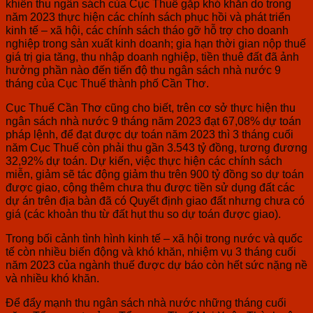
khiến thu ngân sách của Cục Thuế gặp khó khăn do trong
năm 2023 thực hiện các chính sách phục hồi và phát triển
kinh tế – xã hội, các chính sách tháo gỡ hỗ trợ cho doanh
nghiệp trong sản xuất kinh doanh; gia hạn thời gian nộp thuế
giá trị gia tăng, thu nhập doanh nghiệp, tiền thuê đất đã ảnh
hưởng phần nào đến tiến độ thu ngân sách nhà nước 9
tháng của Cục Thuế thành phố Cần Thơ.
Cục Thuế Cần Thơ cũng cho biết, trên cơ sở thực hiện thu
ngân sách nhà nước 9 tháng năm 2023 đạt 67,08% dự toán
pháp lệnh, để đạt được dự toán năm 2023 thì 3 tháng cuối
năm Cục Thuế còn phải thu gần 3.543 tỷ đồng, tương đương
32,92% dự toán. Dự kiến, việc thực hiện các chính sách
miễn, giảm sẽ tác động giảm thu trên 900 tỷ đồng so dự toán
được giao, cộng thêm chưa thu được tiền sử dụng đất các
dự án trên địa bàn đã có Quyết định giao đất nhưng chưa có
giá (các khoản thu từ đất hụt thu so dự toán được giao).
Trong bối cảnh tình hình kinh tế – xã hội trong nước và quốc
tế còn nhiều biến động và khó khăn, nhiệm vụ 3 tháng cuối
năm 2023 của ngành thuế được dự báo còn hết sức nặng nề
và nhiều khó khăn.
Để đẩy mạnh thu ngân sách nhà nước những tháng cuối