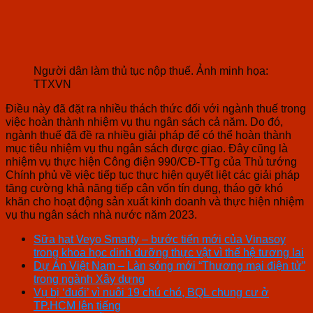
Người dân làm thủ tục nộp thuế. Ảnh minh họa:
TTXVN
Điều này đã đặt ra nhiều thách thức đối với ngành thuế trong
việc hoàn thành nhiệm vụ thu ngân sách cả năm. Do đó,
ngành thuế đã đề ra nhiều giải pháp để có thể hoàn thành
mục tiêu nhiệm vụ thu ngân sách được giao. Đây cũng là
nhiệm vụ thực hiện Công điện 990/CĐ-TTg của Thủ tướng
Chính phủ về việc tiếp tục thực hiện quyết liệt các giải pháp
tăng cường khả năng tiếp cận vốn tín dụng, tháo gỡ khó
khăn cho hoạt động sản xuất kinh doanh và thực hiện nhiệm
vụ thu ngân sách nhà nước năm 2023.
Sữa hạt Veyo Smarty – bước tiến mới của Vinasoy
trong khoa học dinh dưỡng thực vật vì thế hệ tương lai
Dự Án Việt Nam – Làn sóng mới “Thương mại điện tử”
trong ngành Xây dựng
Vụ bị ‘đuổi’ vì nuôi 19 chú chó, BQL chung cư ở
TP.HCM lên tiếng