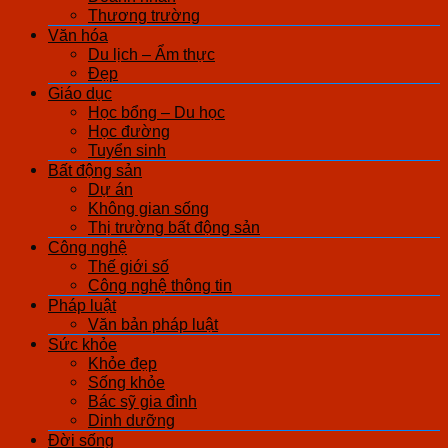
Thương trường
Văn hóa
Du lịch – Ẩm thực
Đẹp
Giáo dục
Học bổng – Du học
Học đường
Tuyển sinh
Bất động sản
Dự án
Không gian sống
Thị trường bất động sản
Công nghệ
Thế giới số
Công nghệ thông tin
Pháp luật
Văn bản pháp luật
Sức khỏe
Khỏe đẹp
Sống khỏe
Bác sỹ gia đình
Dinh dưỡng
Đời sống