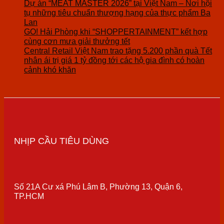
Dự án “MEAT MASTER 2026” tại Việt Nam – Nơi hội
tụ những tiêu chuẩn thượng hạng của thực phẩm Ba
Lan
GO! Hải Phòng khi “SHOPPERTAINMENT” kết hợp
cùng cơn mưa giải thưởng tết
Central Retail Việt Nam trao tặng 5.200 phần quà Tết
nhân ái trị giá 1 tỷ đồng tới các hộ gia đình có hoàn
cảnh khó khăn
NHỊP CẦU TIÊU DÙNG
Số 21A Cư xá Phú Lâm B, Phường 13, Quận 6,
TP.HCM