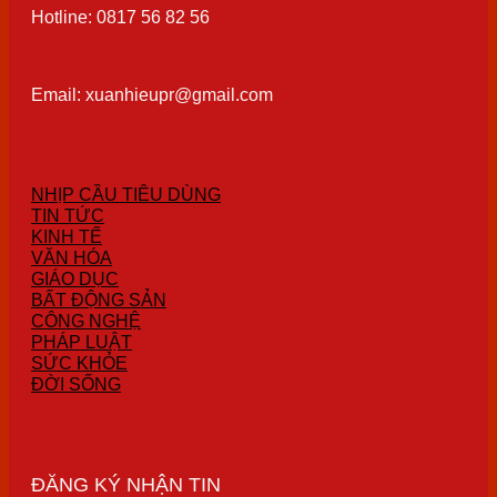
Hotline: 0817 56 82 56
Email: xuanhieupr@gmail.com
NHỊP CẦU TIÊU DÙNG
TIN TỨC
KINH TẾ
VĂN HÓA
GIÁO DỤC
BẤT ĐỘNG SẢN
CÔNG NGHỆ
PHÁP LUẬT
SỨC KHỎE
ĐỜI SỐNG
ĐĂNG KÝ NHẬN TIN