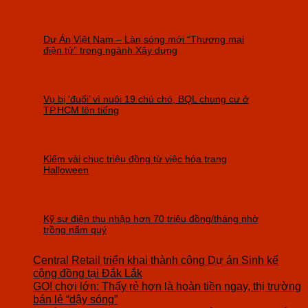
Dự Án Việt Nam – Làn sóng mới “Thương mại
điện tử” trong ngành Xây dựng
Vụ bị ‘đuổi’ vì nuôi 19 chú chó, BQL chung cư ở
TP.HCM lên tiếng
Kiếm vài chục triệu đồng từ việc hóa trang
Halloween
Kỹ sư điện thu nhập hơn 70 triệu đồng/tháng nhờ
trồng nấm quý
Central Retail triển khai thành công Dự án Sinh kế
cộng đồng tại Đắk Lắk
GO! chơi lớn: Thấy rẻ hơn là hoàn tiền ngay, thị trường
bán lẻ “dậy sóng”