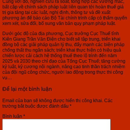
Cùng với đó, nghiên cứu rà soát, tổng hợp các vướng mắc,
bất cập về chính sách pháp luật liên quan tới hoàn thuế giá
trị gia tăng tại các luật, nghị định, thông tư và đề xuất
phương án để báo cáo Bộ Tài chính trình cấp có thẩm quyển
xem xét, sửa đổi, bổ sung văn bản quy phạm pháp luật.
Dưới góc độ của địa phương, Cục trưởng Cục Thuế tỉnh
Kiên Giang Trần Văn Điện cho biết sẽ tập trung, triển khai
đồng bộ các giải pháp quản lý thu, đẩy mạnh các biện pháp
chống thất thu ngân sách; triển khai thực hiện có hiệu quả
chiến lược cải cách hệ thống thuế theo lộ trình đến năm
2025 và 2030 theo chỉ đạo của Tổng Cục Thuế; tăng cường
kỷ luật, kỷ cương nội ngành, nâng cao tinh thần trách nhiệm
của đội ngũ công chức, người lao động trong thực thi công
vụ…
Để lại một bình luận
Email của bạn sẽ không được hiển thị công khai.
Các
trường bắt buộc được đánh dấu
*
Bình luận
*