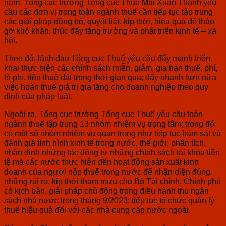
năm, Tổng cục trưởng Tổng cục Thuế Mai Xuân Thành yêu
cầu các đơn vị trong toàn ngành thuế cần tiếp tục tập trung
các giải pháp đồng bộ, quyết liệt, kịp thời, hiệu quả để tháo
gỡ khó khăn, thúc đẩy tăng trưởng và phát triển kinh tế – xã
hội.
Theo đó, lãnh đạo Tổng cục Thuế yêu cầu đẩy mạnh triển
khai thực hiện các chính sách miễn, giảm, gia hạn thuế, phí,
lệ phí, tiền thuê đất trong thời gian qua; đẩy nhanh hơn nữa
việc hoàn thuế giá trị gia tăng cho doanh nghiệp theo quy
định của pháp luật.
Ngoài ra, Tổng cục trưởng Tổng cục Thuế yêu cầu toàn
ngành thuế tập trung 13 nhóm nhiệm vụ trọng tâm; trong đó
có một số nhóm nhiệm vụ quan trọng như tiếp tục bám sát và
đánh giá tình hình kinh tế trong nước, thế giới; phân tích,
nhận định những tác động từ những chính sách tài khóa tiền
tệ mà các nước thực hiện đến hoạt động sản xuất kinh
doanh của người nộp thuế trong nước để nhận diện đúng
những rủi ro, kịp thời tham mưu cho Bộ Tài chính, Chính phủ
có kịch bản, giải pháp chủ động trong điều hành thu ngân
sách nhà nước trong tháng 9/2023; tiếp tục tổ chức quản lý
thuế hiệu quả đối với các nhà cung cấp nước ngoài.