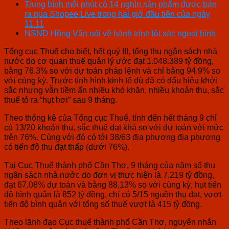
Trung bình mỗi phút có 14 nghìn sản phẩm được bán
ra qua Shopee Live trong hai giờ đầu tiên của ngày
11.11
NSND Hồng Vân nói về hành trình lột xác ngoại hình
Tổng cục Thuế cho biết, hết quý III, tổng thu ngân sách nhà
nước do cơ quan thuế quản lý ước đạt 1.048.389 tỷ đồng,
bằng 76,3% so với dự toán pháp lệnh và chỉ bằng 94,9% so
với cùng kỳ. Trước tình hình kinh tế dù đã có dấu hiệu khởi
sắc nhưng vẫn tiềm ẩn nhiều khó khăn, nhiều khoản thu, sắc
thuế tỏ ra “hụt hơi” sau 9 tháng.
Theo thống kê của Tổng cục Thuế, tính đến hết tháng 9 chỉ
có 13/20 khoản thu, sắc thuế đạt khá so với dự toán với mức
trên 76%. Cùng với đó có tới 38/63 địa phương địa phương
có tiến độ thu đạt thấp (dưới 76%).
Tại Cục Thuế thành phố Cần Thơ, 9 tháng của năm số thu
ngân sách nhà nước do đơn vị thực hiện là 7.219 tỷ đồng,
đạt 67,08% dự toán và bằng 88,13% so với cùng kỳ, hụt tiến
độ bình quân là 852 tỷ đồng, chỉ có 5/15 nguồn thu đạt, vượt
tiến độ bình quân với tổng số thuế vượt là 415 tỷ đồng.
Theo lãnh đạo Cục thuế thành phố Cần Thơ, nguyên nhân