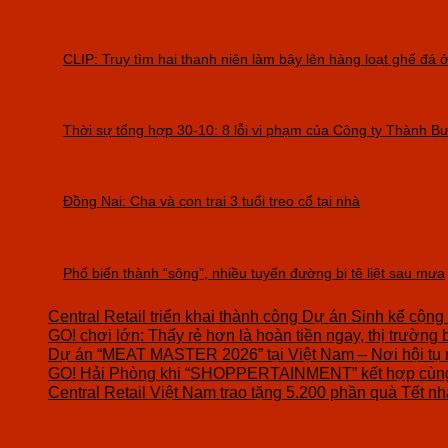
CLIP: Truy tìm hai thanh niên làm bậy lên hàng loạt ghế đá
Thời sự tổng hợp 30-10: 8 lỗi vi phạm của Công ty Thành Bưở
Đồng Nai: Cha và con trai 3 tuổi treo cổ tại nhà
Phố biến thành “sông”, nhiều tuyến đường bị tê liệt sau mưa
Central Retail triển khai thành công Dự án Sinh kế cộng
GO! chơi lớn: Thấy rẻ hơn là hoàn tiền ngay, thị trường 
Dự án “MEAT MASTER 2026” tại Việt Nam – Nơi hội tụ 
GO! Hải Phòng khi “SHOPPERTAINMENT” kết hợp cùng 
Central Retail Việt Nam trao tặng 5.200 phần quà Tết nhâ