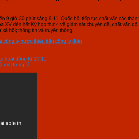
ến 9 giờ 30 phút sáng 8-11, Quốc hội tiếp tục chất vấn các thàn
a XV đến hết Kỳ họp thứ 4 về giám sát chuyên đề, chất vấn đối
à xã hội; thông tin và truyền thông.
i công ty nước thiếu tiến công ty điện
àu hoạt động từ 10-11
à một trung tá