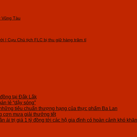
 ở Vũng Tàu
i | Cựu Chủ tịch FLC bị thu giữ hàng trăm tỉ
 đồng tại Đắk Lắk
bán lẻ “dậy sóng”
những tiêu chuẩn thượng hạng của thực phẩm Ba Lan
cơn mưa giải thưởng tết
n ái trị giá 1 tỷ đồng tới các hộ gia đình có hoàn cảnh khó khă