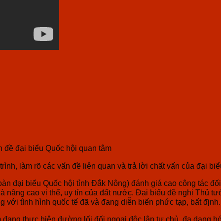
n đề đại biểu Quốc hội quan tâm
nh, làm rõ các vấn đề liên quan và trả lời chất vấn của đại bi
 đại biểu Quốc hội tỉnh Đắk Nông) đánh giá cao công tác đối 
t là nâng cao vị thế, uy tín của đất nước. Đại biểu đề nghị Th
ng với tình hình quốc tế đã và đang diễn biến phức tạp, bất định.
đang thực hiện đường lối đối ngoại độc lập tự chủ, đa dạng hóa