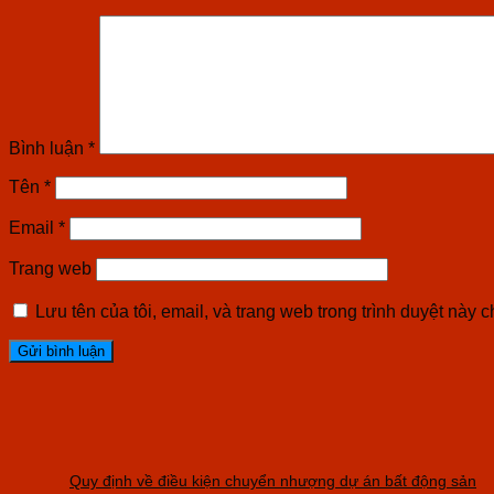
Bình luận
*
Tên
*
Email
*
Trang web
Lưu tên của tôi, email, và trang web trong trình duyệt này ch
Quy định về điều kiện chuyển nhượng dự án bất động sản