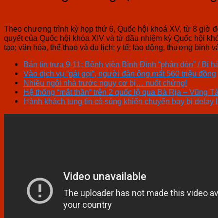
Theo chương trình kỳ họp thứ 6, Quốc hội khoá XV, từ 8 giờ đ
quyết của Quốc hội khóa XIV và từ đầu nhiệm kỳ Quốc hội khó
tạo; văn hóa, thể thao và du lịch; y tế; lao động, thương binh v
Bản tin trưa 9-11: Bệnh viện Bình Định “phản đòn” / Bi hà
Vào dịch vụ “gái gọi”, người đàn ông mất 560 triệu đồng
Nhiều ngôi nhà trước nguy cơ bị… nuốt chửng!
Hệ thống “mắt thần” trên 2 quốc lộ qua Bà Rịa – Vũng T
Hành khách tung tin có súng khiến chuyến bay bị delay l