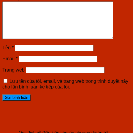
Tên
*
Email
*
Trang web
Lưu tên của tôi, email, và trang web trong trình duyệt này
cho lần bình luận kế tiếp của tôi.
Quy định về điều kiện chuyển nhượng dự án bất