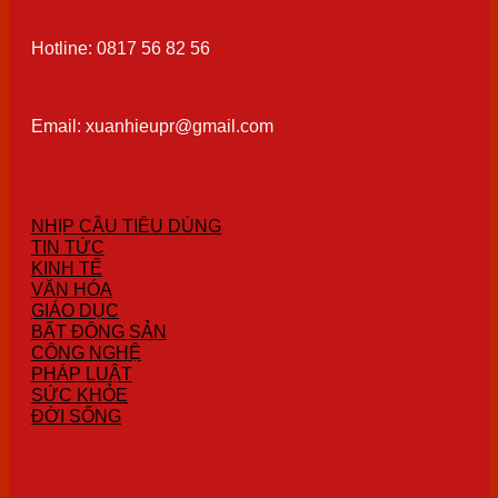
Hotline: 0817 56 82 56
Email: xuanhieupr@gmail.com
NHỊP CẦU TIÊU DÙNG
TIN TỨC
KINH TẾ
VĂN HÓA
GIÁO DỤC
BẤT ĐỘNG SẢN
CÔNG NGHỆ
PHÁP LUẬT
SỨC KHỎE
ĐỜI SỐNG