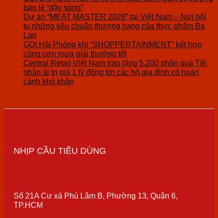
bán lẻ “dậy sóng”
Dự án “MEAT MASTER 2026” tại Việt Nam – Nơi hội
tụ những tiêu chuẩn thượng hạng của thực phẩm Ba
Lan
GO! Hải Phòng khi “SHOPPERTAINMENT” kết hợp
cùng cơn mưa giải thưởng tết
Central Retail Việt Nam trao tặng 5.200 phần quà Tết
nhân ái trị giá 1 tỷ đồng tới các hộ gia đình có hoàn
cảnh khó khăn
NHỊP CẦU TIÊU DÙNG
Số 21A Cư xá Phú Lâm B, Phường 13, Quận 6,
TP.HCM