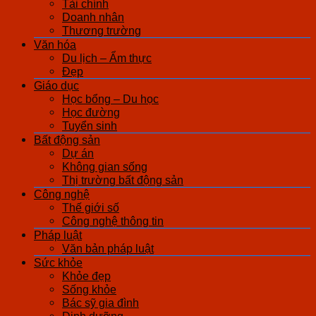
Tài chính
Doanh nhân
Thương trường
Văn hóa
Du lịch – Ẩm thực
Đẹp
Giáo dục
Học bổng – Du học
Học đường
Tuyển sinh
Bất động sản
Dự án
Không gian sống
Thị trường bất động sản
Công nghệ
Thế giới số
Công nghệ thông tin
Pháp luật
Văn bản pháp luật
Sức khỏe
Khỏe đẹp
Sống khỏe
Bác sỹ gia đình