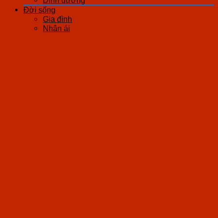
Dinh dưỡng
Đời sống
Gia đình
Nhân ái