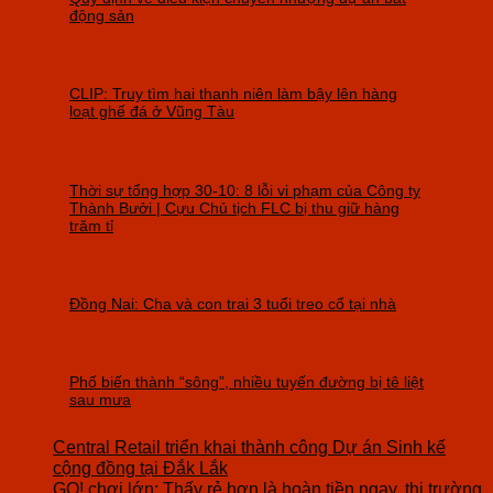
động sản
CLIP: Truy tìm hai thanh niên làm bậy lên hàng
loạt ghế đá ở Vũng Tàu
Thời sự tổng hợp 30-10: 8 lỗi vi phạm của Công ty
Thành Bưởi | Cựu Chủ tịch FLC bị thu giữ hàng
trăm tỉ
Đồng Nai: Cha và con trai 3 tuổi treo cổ tại nhà
Phố biến thành “sông”, nhiều tuyến đường bị tê liệt
sau mưa
Central Retail triển khai thành công Dự án Sinh kế
cộng đồng tại Đắk Lắk
GO! chơi lớn: Thấy rẻ hơn là hoàn tiền ngay, thị trường