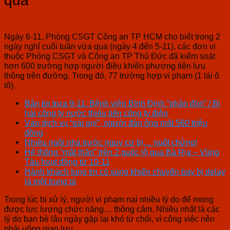
qua
Ngày 6-11, Phòng CSGT Công an TP HCM cho biết trong 2
ngày nghỉ cuối tuần vừa qua (ngày 4 đến 5-11), các đơn vị
thuộc Phòng CSGT và Công an TP Thủ Đức đã kiểm soát
hơn 600 trường hợp người điều khiển phương tiện lưu
thông trên đường. Trong đó, 77 trường hợp vi phạm (1 lái ô
tô).
Bản tin trưa 9-11: Bệnh viện Bình Định “phản đòn” / Bi
hài công ty nước thiếu tiến công ty điện
Vào dịch vụ “gái gọi”, người đàn ông mất 560 triệu
đồng
Nhiều ngôi nhà trước nguy cơ bị… nuốt chửng!
Hệ thống “mắt thần” trên 2 quốc lộ qua Bà Rịa – Vũng
Tàu hoạt động từ 10-11
Hành khách tung tin có súng khiến chuyến bay bị delay
là một trung tá
Trong lúc bị xử lý, người vi phạm nại nhiều lý do để mong
được lực lượng chức năng… thông cảm. Nhiều nhất là các
lý do bạn bè lâu ngày gặp lại khó từ chối, vì công việc nên
phải uống giao lưu.